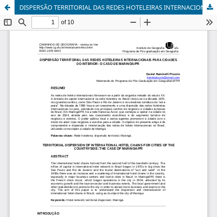
DISPERSÃO TERRITORIAL DAS REDES HOTELEIRAS INTERNACIONAIS PARA CIDADES DO INTERIOR: O CASO DE MARINGÁ/PR