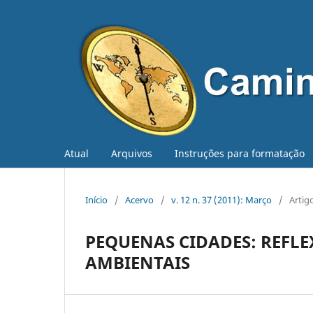
Atual
Arquivos
Instruções para formatação
Início
/
Acervo
/
v. 12 n. 37 (2011): Março
/
Artig
PEQUENAS CIDADES: REFLE
AMBIENTAIS