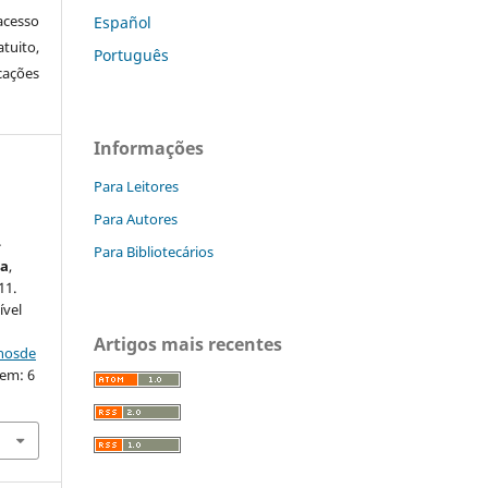
cesso
Español
tuito,
Português
cações
Informações
Para Leitores
Para Autores
-
Para Bibliotecários
ia
,
11.
ível
Artigos mais recentes
nhosde
 em: 6