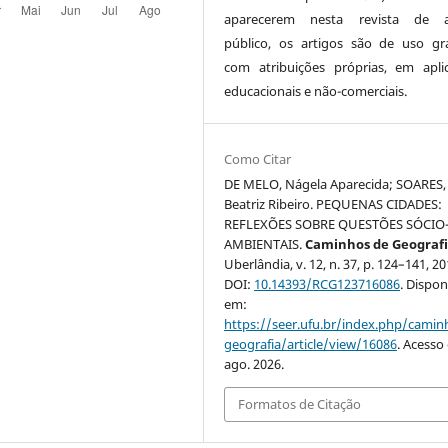
aparecerem nesta revista de a
público, os artigos são de uso gra
com atribuições próprias, em apli
educacionais e não-comerciais.
Como Citar
DE MELO, Nágela Aparecida; SOARES,
Beatriz Ribeiro. PEQUENAS CIDADES:
REFLEXÕES SOBRE QUESTÕES SÓCIO
AMBIENTAIS.
Caminhos de Geograf
Uberlândia, v. 12, n. 37, p. 124–141, 20
DOI:
10.14393/RCG123716086
. Dispon
em:
https://seer.ufu.br/index.php/cami
geografia/article/view/16086
. Acesso
ago. 2026.
Formatos de Citação