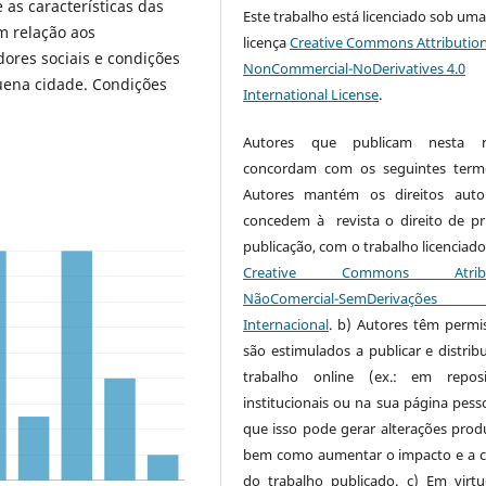
as características das
Este trabalho está licenciado sob um
m relação aos
licença
Creative Commons Attribution
ores sociais e condições
NonCommercial-NoDerivatives 4.0
uena cidade. Condições
International License
.
Autores que publicam nesta re
concordam com os seguintes term
Autores mantém os direitos auto
concedem à revista o direito de pr
publicação, com o trabalho licenciado
Creative Commons Atribui
NãoComercial-SemDerivaçõe
Internacional
. b) Autores têm permi
são estimulados a publicar e distribu
trabalho online (ex.: em reposi
institucionais ou na sua página pesso
que isso pode gerar alterações produ
bem como aumentar o impacto e a c
do trabalho publicado. c) Em virt