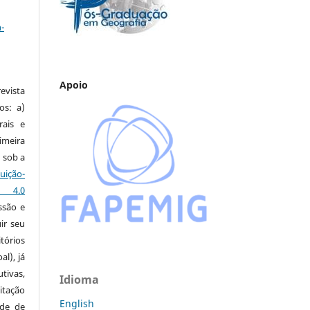
a
-
Apoio
vista
os: a)
rais e
imeira
 sob a
ção-
s 4.0
ssão e
ir seu
tórios
al), já
tivas,
Idioma
itação
English
ude de