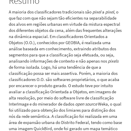
Resumo
A maioria dos classificadores tradicionais são
pixel
a
pixel
, o
que faz com que não sejam tão eficientes na separabilidade
dos alvos em regiões urbanas em virtude da mistura espectral
dos diferentes objetos da cena, além das frequentes alterações
na dinâmica espacial. Em classificadores Orientados a
Objetos (O.O.), conhecidos por GEOBIA, é realizada uma
análise baseada em conhecimento, extraindo atributos dos
segmentos para que a classificação seja efetuada, ou seja,
analisando informações de contexto e não apenas nos
pixels
de forma isolada. Logo, há uma tendência de que a
classificação possa ser mais assertiva. Porém, a maioria dos
classificadores O.O. são softwares proprietários, o que acaba
por encarecer o produto gerado. O estudo teve por intuito
avaliar a classificação Orientada a Objetos, em imagens de
alta resolução, por meio do software livre de classificação
InterImage e do minerador de dados
open source
Weka, o qual
foi utilizado para obtenção dos limiares para distinção dos
nós da rede semântica. A classificação foi realizada em uma
área de expansão urbana do Distrito Federal, tendo como base
uma imagem QuickBird, onde foi gerado um mapa temático