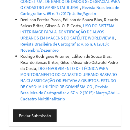
CONCEITUAL DE BANCO DE DADOS GEOESPACIAL PARA
O CADASTRO AMBIENTAL RURAL
,
Revista Brasileira de
Cartografia: v. 69 n. 7 (2017): Julho/Agosto
Denilson Pereira Passo, Edilson de Souza Bias, Ricardo
Seixas Brites, Gilson A. O. P. Costa,
USO DO SISTEMA
INTERIMAGE PARA A IDENTIFICAÇÃO DE ALVOS
URBANOS EM IMAGENS DO SATÉLITE WORLDVIEW II
,
Revista Brasileira de Cartografia: v. 65 n. 6 (2013):
Novembro/Dezembro
Rodrigo Rodrigues Antunes, Edilson de Souza Bias,
Ricardo Seixas Brites, Gilson Alexandre Ostwald Pedro
da Costa,
DESENVOLVIMENTO DE TÉCNICA PARA
MONITORAMENTO DO CADASTRO URBANO BASEADO
NA CLASSIFICAÇÃO ORIENTADA A OBJETOS. ESTUDO
DE CASO: MUNICÍPIO DE GOIANÉSIA-GO
,
Revista
Brasileira de Cartografia: v. 67 n. 2 (2015): Março/Abril –
Cadastro Multifinalitário
Enviar
Enviar Submissão
Submissão