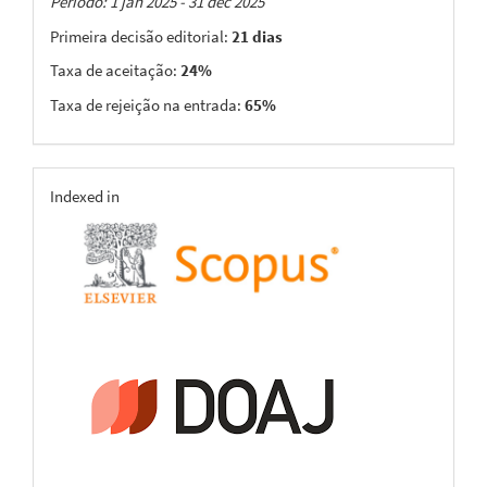
Taxas
Período: 1 jan 2025 - 31 dec 2025
Primeira decisão editorial:
21 dias
Taxa de aceitação:
24%
Taxa de rejeição na entrada:
65%
indexing
Indexed in