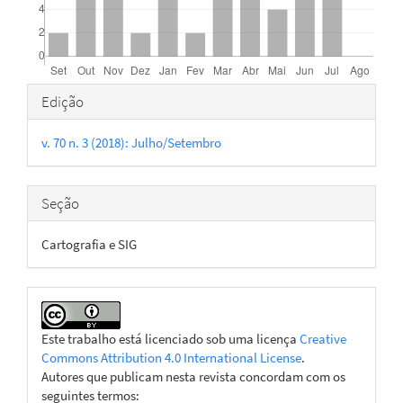
Detalhes
Edição
do
v. 70 n. 3 (2018): Julho/Setembro
artigo
Seção
Cartografia e SIG
Este trabalho está licenciado sob uma licença
Creative
Commons Attribution 4.0 International License
.
Autores que publicam nesta revista concordam com os
seguintes termos: