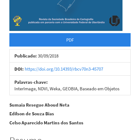
PDF
Publicado:
30/09/2018
DOI:
https://doi.org/10.14393/rbcv70n3-45707
Palavras-chave:
InterImage, NDVI, Weka, GEOBIA, Baseado em Objetos
Conteúdo
Sumaia Resegue Aboud Neta
Edilson de Souza Bias
do
Celso Aparecido Martins dos Santos
artigo
principal