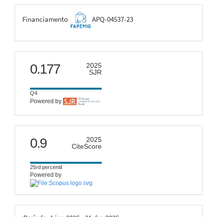
FAPEMIG
Financiamento
APQ-04537-23
scimago
0.177
2025
SJR
Q4
Powered by
citescore
0.9
2025
CiteScore
25rd percentil
Powered by