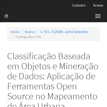
Navegação
Cadastro
Acesso
Principal
Conteúdo
Toggl
principal
navig
Barra
Lateral
Início
Acervo
v. 70 n. 3 (2018): Julho/Setembro
Cartografia e SIG
Classificação Baseada
em Objetos e Mineração
de Dados: Aplicação de
Ferramentas Open
Source no Mapeamento
de Área Urbana