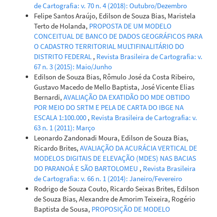
de Cartografia: v. 70 n. 4 (2018): Outubro/Dezembro
Felipe Santos Araújo, Edilson de Souza Bias, Maristela
Terto de Holanda,
PROPOSTA DE UM MODELO
CONCEITUAL DE BANCO DE DADOS GEOGRÁFICOS PARA
O CADASTRO TERRITORIAL MULTIFINALITÁRIO DO
DISTRITO FEDERAL
,
Revista Brasileira de Cartografia: v.
67 n. 3 (2015): Maio/Junho
Edilson de Souza Bias, Rômulo José da Costa Ribeiro,
Gustavo Macedo de Mello Baptista, José Vicente Elias
Bernardi,
AVALIAÇÃO DA EXATIDÃO DO MDE OBTIDO
POR MEIO DO SRTM E PELA DE CARTA DO IBGE NA
ESCALA 1:100.000
,
Revista Brasileira de Cartografia: v.
63 n. 1 (2011): Março
Leonardo Zandonadi Moura, Edilson de Souza Bias,
Ricardo Brites,
AVALIAÇÃO DA ACURÁCIA VERTICAL DE
MODELOS DIGITAIS DE ELEVAÇÃO (MDES) NAS BACIAS
DO PARANOÁ E SÃO BARTOLOMEU
,
Revista Brasileira
de Cartografia: v. 66 n. 1 (2014): Janeiro/Fevereiro
Rodrigo de Souza Couto, Ricardo Seixas Brites, Edilson
de Souza Bias, Alexandre de Amorim Teixeira, Rogério
Baptista de Sousa,
PROPOSIÇÃO DE MODELO