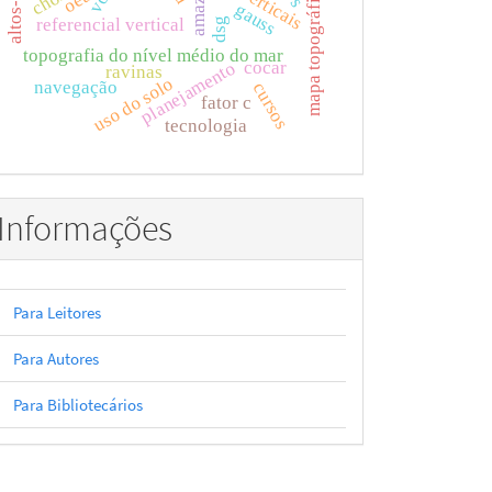
mapa topográfico
oea
gauss
referencial vertical
dsg
topografia do nível médio do mar
cocar
planejamento
ravinas
uso do solo
navegação
cursos
fator c
tecnologia
Informações
Para Leitores
Para Autores
Para Bibliotecários