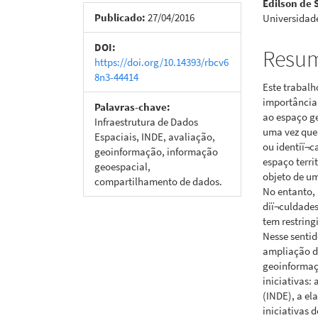
Edilson de 
de
artigo
Publicado:
27/04/2016
Universidade
artigos
princi
DOI:
Resu
https://doi.org/10.14393/rbcv6
8n3-44414
Este trabalh
importância
Palavras-chave:
ao espaço ge
Infraestrutura de Dados
uma vez que
Espaciais, INDE, avaliação,
ou identiï¬
geoinformação, informação
espaço terri
geoespacial,
objeto de um
compartilhamento de dados.
No entanto,
diï¬culdade
tem restring
Nesse sentid
ampliação d
geoinformaçã
iniciativas:
(INDE), a el
iniciativas 