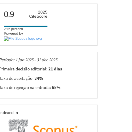
citescore
0.9
2025
CiteScore
25rd percentil
Powered by
Taxas
Período: 1 jan 2025 - 31 dec 2025
Primeira decisão editorial:
21 dias
Taxa de aceitação:
24%
Taxa de rejeição na entrada:
65%
indexing
Indexed in