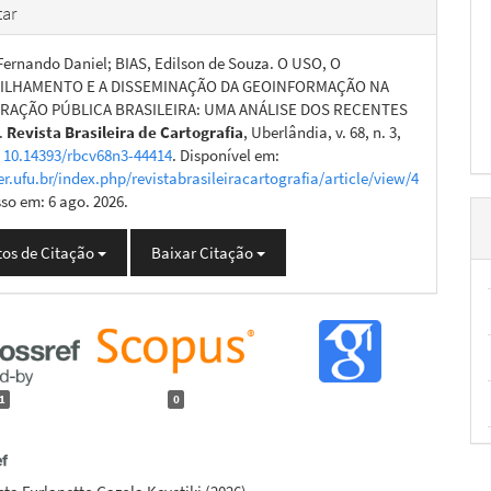
ar
ernando Daniel; BIAS, Edilson de Souza. O USO, O
ILHAMENTO E A DISSEMINAÇÃO DA GEOINFORMAÇÃO NA
RAÇÃO PÚBLICA BRASILEIRA: UMA ANÁLISE DOS RECENTES
.
Revista Brasileira de Cartografia
, Uberlândia, v. 68, n. 3,
:
10.14393/rbcv68n3-44414
. Disponível em:
er.ufu.br/index.php/revistabrasileiracartografia/article/view/4
sso em: 6 ago. 2026.
os de Citação
Baixar Citação
1
0