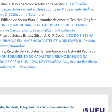
Bias, Celso Aparecido Martins dos Santos,
Classificação
licação de Ferramentas Open Source no Mapeamento de Área
70 n. 3 (2018): Julho/Setembro
, Edilson de Souza Bias, Alexandre de Amorim Teixeira, Rogério
ONCEITUAL DE BANCO DE DADOS GEOESPACIAL PARA O
ira de Cartografia: v. 69 n. 7 (2017): Julho/Agosto
icardo Seixas Brites, Gilson A. O. P. Costa,
USO DO SISTEMA
S URBANOS EM IMAGENS DO SATÉLITE WORLDVIEW II
,
Revista
Novembro/Dezembro
ias, Ricardo Seixas Brites, Gilson Alexandre Ostwald Pedro da
 MONITORAMENTO DO CADASTRO URBANO BASEADO NA
DO DE CASO: MUNICÍPIO DE GOIANÉSIA-GO
,
Revista Brasileira
Cadastro Multifinalitário