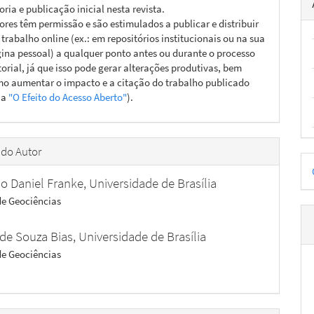
oria e publicação inicial nesta revista.
ores têm permissão e são estimulados a publicar e distribuir
 trabalho online (ex.: em repositórios institucionais ou na sua
ina pessoal) a qualquer ponto antes ou durante o processo
torial, já que isso pode gerar alterações produtivas, bem
o aumentar o impacto e a citação do trabalho publicado
ja
"O Efeito do Acesso Aberto"
).
 do Autor
D
o Daniel Franke,
Universidade de Brasília
p
 de Geociências
 de Souza Bias,
Universidade de Brasília
 de Geociências