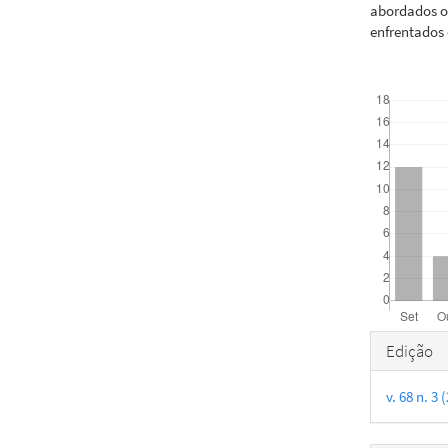
abordados os
enfrentados
Downloads
Detal
Edição
do
v. 68 n. 3
artigo