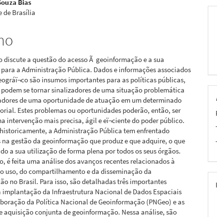
Souza Bias
 de Brasília
pal
mo
o discute a questão do acesso Ã geoinformação e a sua
 para a Administração Pública. Dados e informações associados
ográï¬co são insumos importantes para as políticas públicas,
 podem se tornar sinalizadores de uma situação problemática
cadores de uma oportunidade de atuação em um determinado
torial. Estes problemas ou oportunidades poderão, então, ser
a intervenção mais precisa, ágil e eï¬ciente do poder público.
 historicamente, a Administração Pública tem enfrentado
s na gestão da geoinformação que produz e que adquire, o que
ido a sua utilização de forma plena por todos os seus órgãos.
o, é feita uma análise dos avanços recentes relacionados à
o uso, do compartilhamento e da disseminação da
o no Brasil. Para isso, são detalhadas três importantes
 a implantação da Infraestrutura Nacional de Dados Espaciais
aboração da Política Nacional de Geoinformação (PNGeo) e as
de aquisição conjunta de geoinformação. Nessa análise, são