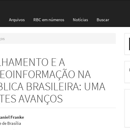
l
Arquivos
RBC em números
Notícias
Buscar
E
gos
S
LHAMENTO E A
GEOINFORMAÇÃO NA
LICA BRASILEIRA: UMA
NTES AVANÇOS
eúdo
aniel Franke
 de Brasília