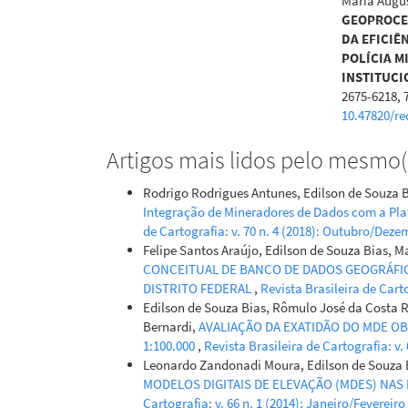
Maria Augus
GEOPROCES
DA EFICIÊ
POLÍCIA M
INSTITUCI
2675-6218, 
10.47820/re
Artigos mais lidos pelo mesmo(s
Rodrigo Rodrigues Antunes, Edilson de Souza Bia
Integração de Mineradores de Dados com a Pla
de Cartografia: v. 70 n. 4 (2018): Outubro/Dez
Felipe Santos Araújo, Edilson de Souza Bias, M
CONCEITUAL DE BANCO DE DADOS GEOGRÁFIC
DISTRITO FEDERAL
,
Revista Brasileira de Carto
Edilson de Souza Bias, Rômulo José da Costa R
Bernardi,
AVALIAÇÃO DA EXATIDÃO DO MDE OB
1:100.000
,
Revista Brasileira de Cartografia: v.
Leonardo Zandonadi Moura, Edilson de Souza B
MODELOS DIGITAIS DE ELEVAÇÃO (MDES) NA
Cartografia: v. 66 n. 1 (2014): Janeiro/Fevereiro