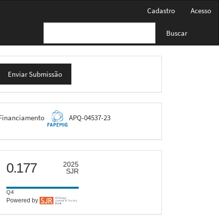
Cadastro
Acesso
Buscar
nviar
Enviar Submissão
ubmissão
FAPEMIG
Financiamento
APQ-04537-23
scimago
0.177
2025
SJR
Q4
Powered by