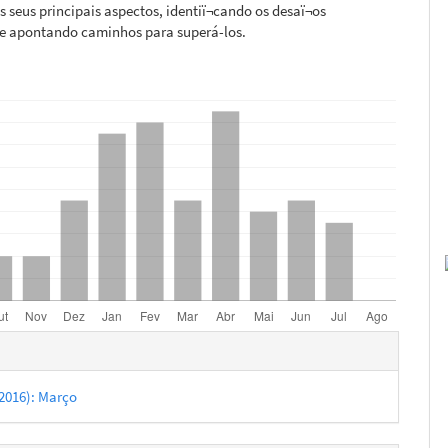
 seus principais aspectos, identiï¬cando os desaï¬os
 e apontando caminhos para superá-los.
hes
 (2016): Março