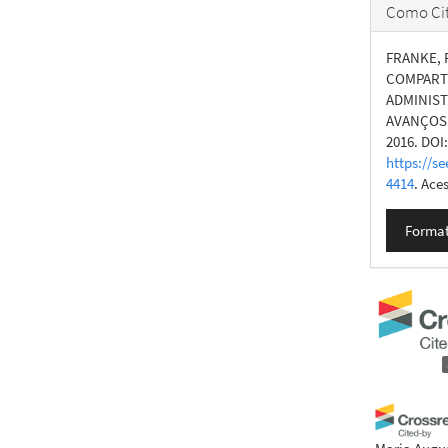
Como Cit
FRANKE, F
COMPART
ADMINIST
AVANÇOS
2016. DOI
https://se
4414
. Ace
Format