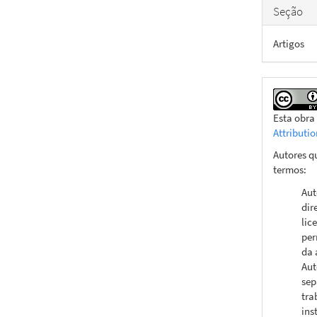
Seção
Artigos
Esta obra
Attributi
Autores q
termos:
Aut
dir
lic
per
da 
Aut
sep
tra
ins