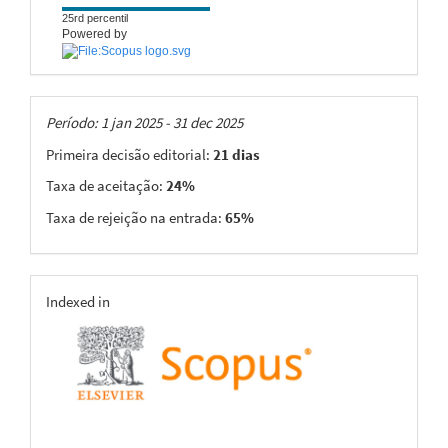
25rd percentil
Powered by
Taxas
Período: 1 jan 2025 - 31 dec 2025
Primeira decisão editorial:
21 dias
Taxa de aceitação:
24%
Taxa de rejeição na entrada:
65%
indexing
Indexed in