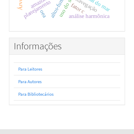
altos-fundos
uso do solo
navegação
planejamento
fator c
oea
análise harmônica
Informações
Para Leitores
Para Autores
Para Bibliotecários