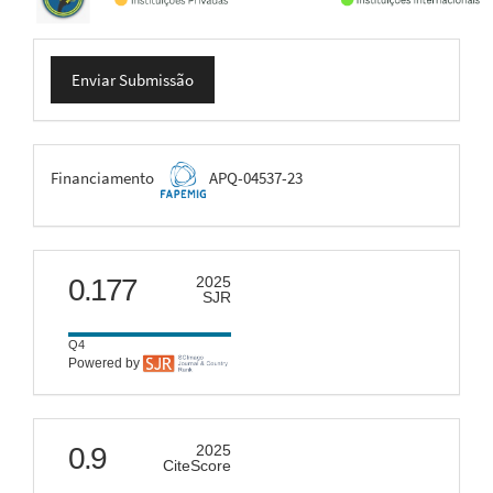
Enviar
Enviar Submissão
Submissão
FAPEMIG
Financiamento
APQ-04537-23
scimago
0.177
2025
SJR
Q4
Powered by
citescore
0.9
2025
CiteScore