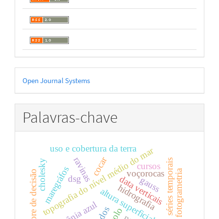
Desenvolvido
Open Journal Systems
por
Palavras-chave
uso e cobertura da terra
topografia do nível médio do mar
cocar
ravinas
séries temporais
cholesky
cursos
maregráfos
fotogrametria
voçorocas
Árvore de decisão
dsg
data verticais
gauss
hidrografia
altura superficial do mar
amazônia azul