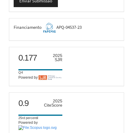
Enviar Submissão
Submissão
FAPEMIG
Financiamento
APQ-04537-23
scimago
0.177
2025
SJR
Q4
Powered by
citescore
0.9
2025
CiteScore
25rd percentil
Powered by