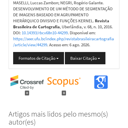
MASELLI, Luccas Zambon; NEGRI, Rogério Galante.
DESENVOLVIMENTO DE UM MÉTODO DE SEGMENTAÇÃO
DE IMAGENS BASEADO EM AGRUPAMENTO
HIERÁRQUICO DIVISIVO E FUNÇÕES KERNEL.
Revista
Brasileira de Cartografia
, Uberlândia, v. 68, n. 10, 2016.
DOI:
10.14393/rbcv68n10-44299
. Disponível em:
https://seer.ufu.br/index.php/revistabrasileiracartografia
/article/view/44299
. Acesso em: 6 ago. 2026.
Formatos de Citação
Baixar Citação
0
0
Artigos mais lidos pelo mesmo(s)
autor(es)