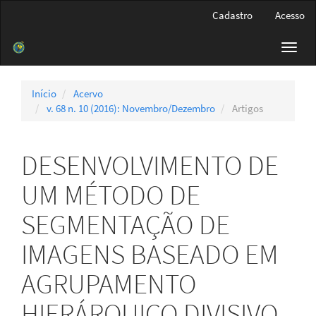
Navegação
Cadastro
Acesso
Principal
Conteúdo
Toggl
principal
navig
Barra
Lateral
Início
Acervo
v. 68 n. 10 (2016): Novembro/Dezembro
Artigos
DESENVOLVIMENTO DE
UM MÉTODO DE
SEGMENTAÇÃO DE
IMAGENS BASEADO EM
AGRUPAMENTO
HIERÁRQUICO DIVISIVO