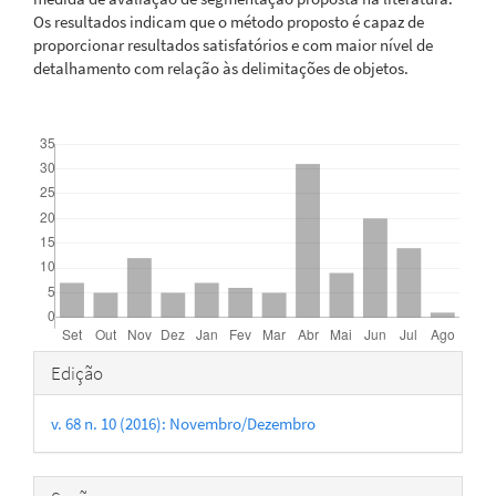
Os resultados indicam que o método proposto é capaz de
proporcionar resultados satisfatórios e com maior nível de
detalhamento com relação às delimitações de objetos.
Downloads
Detalhes
Edição
do
v. 68 n. 10 (2016): Novembro/Dezembro
artigo