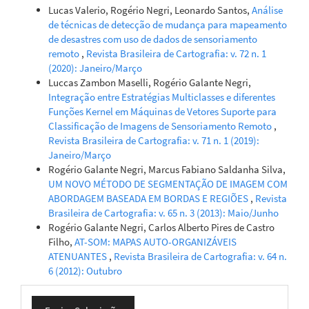
Lucas Valerio, Rogério Negri, Leonardo Santos,
Análise
de técnicas de detecção de mudança para mapeamento
de desastres com uso de dados de sensoriamento
remoto
,
Revista Brasileira de Cartografia: v. 72 n. 1
(2020): Janeiro/Março
Luccas Zambon Maselli, Rogério Galante Negri,
Integração entre Estratégias Multiclasses e diferentes
Funções Kernel em Máquinas de Vetores Suporte para
Classificação de Imagens de Sensoriamento Remoto
,
Revista Brasileira de Cartografia: v. 71 n. 1 (2019):
Janeiro/Março
Rogério Galante Negri, Marcus Fabiano Saldanha Silva,
UM NOVO MÉTODO DE SEGMENTAÇÃO DE IMAGEM COM
ABORDAGEM BASEADA EM BORDAS E REGIÕES
,
Revista
Brasileira de Cartografia: v. 65 n. 3 (2013): Maio/Junho
Rogério Galante Negri, Carlos Alberto Pires de Castro
Filho,
AT-SOM: MAPAS AUTO-ORGANIZÁVEIS
ATENUANTES
,
Revista Brasileira de Cartografia: v. 64 n.
6 (2012): Outubro
Enviar