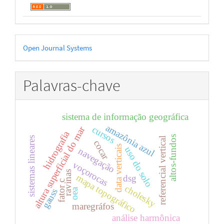
Desenvolvido
Open Journal Systems
por
Palavras-chave
sistema de informação geográfica
amazônia azul
cursos
altura superficial do mar
hidrografia
altos-fundos
sistemas lineares
referencial vertical
cocar
data verticais
uso do solo
navegação
voçorocas
ravinas
mapa topográfico
dsg
fator c
cholesky
oea
gauss
maregráfos
análise harmônica