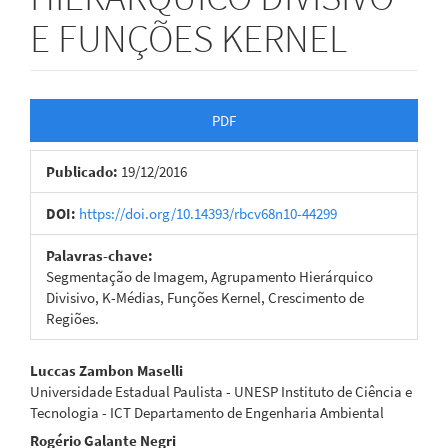
E FUNÇÕES KERNEL
Barra
PDF
lateral
Publicado:
19/12/2016
de
artigos
DOI:
https://doi.org/10.14393/rbcv68n10-44299
Palavras-chave:
Segmentação de Imagem, Agrupamento Hierárquico
Divisivo, K-Médias, Funções Kernel, Crescimento de
Regiões.
Conteúdo
Luccas Zambon Maselli
Universidade Estadual Paulista - UNESP Instituto de Ciência e
do
Tecnologia - ICT Departamento de Engenharia Ambiental
artigo
Rogério Galante Negri