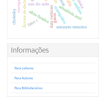
navegação
Árvore de decisão
uso do solo
amazônia azul
maregráfos
data verticais
cholesky
altos-fundos
gauss
fator c
sensores remotos
Informações
Para Leitores
Para Autores
Para Bibliotecários