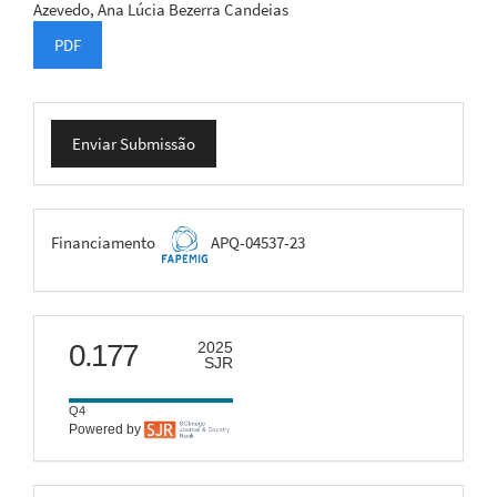
Azevedo, Ana Lúcia Bezerra Candeias
PDF
Enviar
Enviar Submissão
Submissão
FAPEMIG
Financiamento
APQ-04537-23
scimago
0.177
2025
SJR
Q4
Powered by