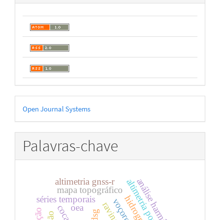
Desenvolvido
Open Journal Systems
por
Palavras-chave
análise harmônica
altimetria gnss-r
altimetria por satélites
mapa topográfico
hidrografia
séries temporais
voçorocas
ravinas
oea
cocar
dsg