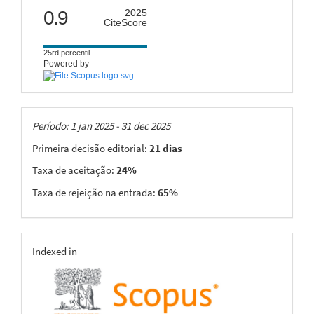
citescore
0.9
2025
CiteScore
25rd percentil
Powered by
Taxas
Período: 1 jan 2025 - 31 dec 2025
Primeira decisão editorial:
21 dias
Taxa de aceitação:
24%
Taxa de rejeição na entrada:
65%
indexing
Indexed in