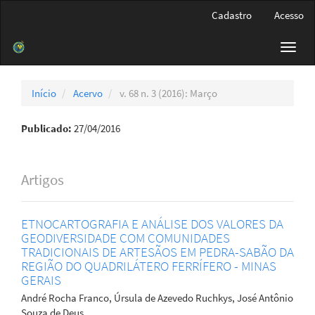
Navegação
Cadastro
Acesso
Principal
Conteúdo
Toggl
principal
navig
Barra
Lateral
Início
Acervo
v. 68 n. 3 (2016): Março
Publicado:
27/04/2016
Artigos
ETNOCARTOGRAFIA E ANÁLISE DOS VALORES DA
GEODIVERSIDADE COM COMUNIDADES
TRADICIONAIS DE ARTESÃOS EM PEDRA-SABÃO DA
REGIÃO DO QUADRILÁTERO FERRÍFERO - MINAS
GERAIS
André Rocha Franco, Úrsula de Azevedo Ruchkys, José Antônio
Souza de Deus