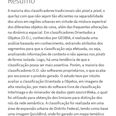
Resumo
A maioria dos classificadores tradicionais são
pixel
a
pixel
, o
que faz com que não sejam tão eficientes na separabilidade
dos alvos em regiões urbanas em virtude da mistura espectral
dos diferentes objetos da cena, além das frequentes alterações
na dinâmica espacial. Em classificadores Orientados a
Objetos (O.O.), conhecidos por GEOBIA, é realizada uma
análise baseada em conhecimento, extraindo atributos dos
segmentos para que a classificação seja efetuada, ou seja,
analisando informações de contexto e não apenas nos
pixels
de forma isolada. Logo, há uma tendência de que a
classificação possa ser mais assertiva. Porém, a maioria dos
classificadores O.O. são softwares proprietários, o que acaba
por encarecer o produto gerado. O estudo teve por intuito
avaliar a classificação Orientada a Objetos, em imagens de
alta resolução, por meio do software livre de classificação
InterImage e do minerador de dados
open source
Weka, o qual
foi utilizado para obtenção dos limiares para distinção dos
nós da rede semântica. A classificação foi realizada em uma
área de expansão urbana do Distrito Federal, tendo como base
uma imagem QuickBird, onde foi gerado um mapa temático