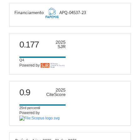
FAPEMIG
Financiamento
APQ-04537-23
scimago
0.177
2025
SJR
Q4
Powered by
citescore
0.9
2025
CiteScore
25rd percentil
Powered by