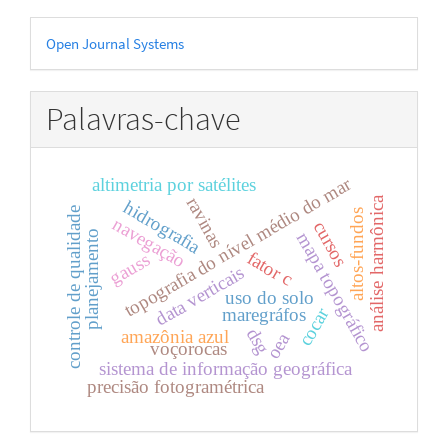
Desenvolvido
Open Journal Systems
por
Palavras-chave
topografia do nível médio do mar
altimetria por satélites
ravinas
análise harmônica
hidrografia
controle de qualidade
altos-fundos
navegação
cursos
planejamento
mapa topográfico
fator c
gauss
data verticais
uso do solo
cocar
maregráfos
dsg
amazônia azul
oea
voçorocas
sistema de informação geográfica
precisão fotogramétrica