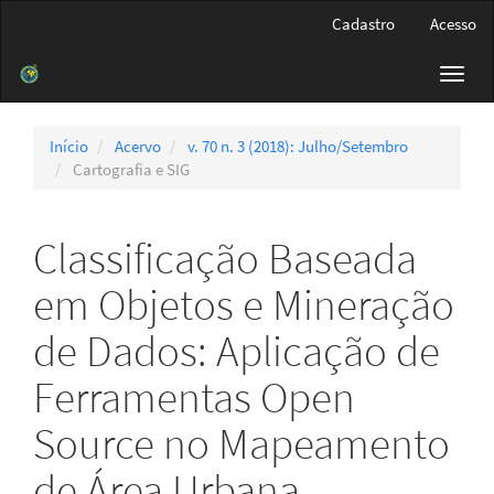
Navegação
Cadastro
Acesso
Principal
Conteúdo
Toggl
principal
navig
Barra
Lateral
Início
Acervo
v. 70 n. 3 (2018): Julho/Setembro
Cartografia e SIG
Classificação Baseada
em Objetos e Mineração
de Dados: Aplicação de
Ferramentas Open
Source no Mapeamento
de Área Urbana