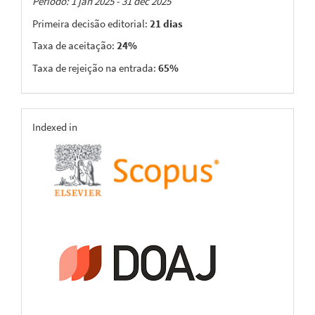
Taxas
Período: 1 jan 2025 - 31 dec 2025
Primeira decisão editorial:
21 dias
Taxa de aceitação:
24%
Taxa de rejeição na entrada:
65%
indexing
Indexed in