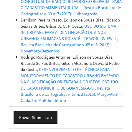
CONCEITUAL DE BANCO DE DADOS GEOESPACIAL PARA
O CADASTRO AMBIENTAL RURAL
,
Revista Brasileira de
Cartografia: v. 69 n. 7 (2017): Julho/Agosto
Denilson Pereira Passo, Edilson de Souza Bias, Ricardo
Seixas Brites, Gilson A. O. P. Costa,
USO DO SISTEMA
INTERIMAGE PARA A IDENTIFICAÇÃO DE ALVOS
URBANOS EM IMAGENS DO SATÉLITE WORLDVIEW II
,
Revista Brasileira de Cartografia: v. 65 n. 6 (2013):
Novembro/Dezembro
Rodrigo Rodrigues Antunes, Edilson de Souza Bias,
Ricardo Seixas Brites, Gilson Alexandre Ostwald Pedro
da Costa,
DESENVOLVIMENTO DE TÉCNICA PARA
MONITORAMENTO DO CADASTRO URBANO BASEADO
NA CLASSIFICAÇÃO ORIENTADA A OBJETOS. ESTUDO
DE CASO: MUNICÍPIO DE GOIANÉSIA-GO
,
Revista
Brasileira de Cartografia: v. 67 n. 2 (2015): Março/Abril –
Cadastro Multifinalitário
Enviar
Enviar Submissão
Submissão