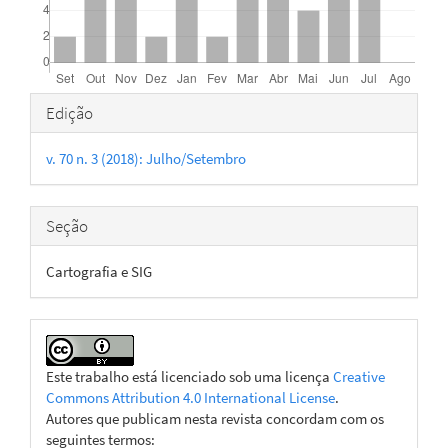
Detalhes
Edição
do
v. 70 n. 3 (2018): Julho/Setembro
artigo
Seção
Cartografia e SIG
Este trabalho está licenciado sob uma licença
Creative
Commons Attribution 4.0 International License
.
Autores que publicam nesta revista concordam com os
seguintes termos: