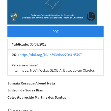
PDF
Publicado:
30/09/2018
DOI:
https://doi.org/10.14393/rbcv70n3-45707
Palavras-chave:
InterImage, NDVI, Weka, GEOBIA, Baseado em Objetos
Conteúdo
Sumaia Resegue Aboud Neta
Edilson de Souza Bias
do
Celso Aparecido Martins dos Santos
artigo
principal