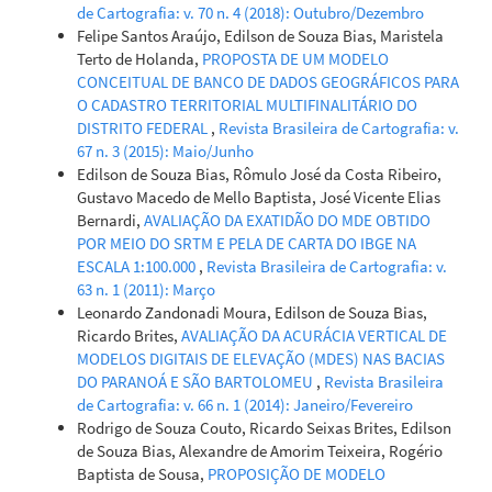
de Cartografia: v. 70 n. 4 (2018): Outubro/Dezembro
Felipe Santos Araújo, Edilson de Souza Bias, Maristela
Terto de Holanda,
PROPOSTA DE UM MODELO
CONCEITUAL DE BANCO DE DADOS GEOGRÁFICOS PARA
O CADASTRO TERRITORIAL MULTIFINALITÁRIO DO
DISTRITO FEDERAL
,
Revista Brasileira de Cartografia: v.
67 n. 3 (2015): Maio/Junho
Edilson de Souza Bias, Rômulo José da Costa Ribeiro,
Gustavo Macedo de Mello Baptista, José Vicente Elias
Bernardi,
AVALIAÇÃO DA EXATIDÃO DO MDE OBTIDO
POR MEIO DO SRTM E PELA DE CARTA DO IBGE NA
ESCALA 1:100.000
,
Revista Brasileira de Cartografia: v.
63 n. 1 (2011): Março
Leonardo Zandonadi Moura, Edilson de Souza Bias,
Ricardo Brites,
AVALIAÇÃO DA ACURÁCIA VERTICAL DE
MODELOS DIGITAIS DE ELEVAÇÃO (MDES) NAS BACIAS
DO PARANOÁ E SÃO BARTOLOMEU
,
Revista Brasileira
de Cartografia: v. 66 n. 1 (2014): Janeiro/Fevereiro
Rodrigo de Souza Couto, Ricardo Seixas Brites, Edilson
de Souza Bias, Alexandre de Amorim Teixeira, Rogério
Baptista de Sousa,
PROPOSIÇÃO DE MODELO