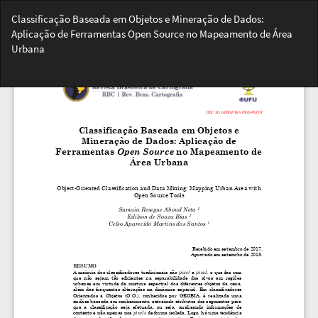
Voltar
Classificação Baseada em Objetos e Mineração de Dados:
aos
Aplicação de Ferramentas Open Source no Mapeamento de Área
Detalhes
Urbana
do
Artigo
Bai
Ba
PD