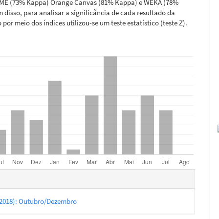
ME (73% Kappa) Orange Canvas (81% Kappa) e WEKA (78%
 disso, para analisar a significância de cada resultado da
 por meio dos índices utilizou-se um teste estatístico (teste Z).
hes
4 (2018): Outubro/Dezembro