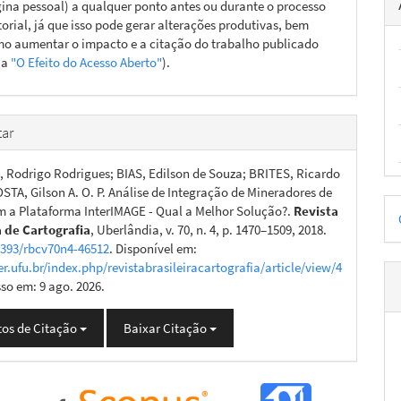
ina pessoal) a qualquer ponto antes ou durante o processo
torial, já que isso pode gerar alterações produtivas, bem
o aumentar o impacto e a citação do trabalho publicado
ja
"O Efeito do Acesso Aberto"
).
ar
Rodrigo Rodrigues; BIAS, Edilson de Souza; BRITES, Ricardo
OSTA, Gilson A. O. P. Análise de Integração de Mineradores de
D
 a Plataforma InterIMAGE - Qual a Melhor Solução?.
Revista
a de Cartografia
, Uberlândia, v. 70, n. 4, p. 1470–1509, 2018.
p
4393/rbcv70n4-46512
. Disponível em:
er.ufu.br/index.php/revistabrasileiracartografia/article/view/4
sso em: 9 ago. 2026.
os de Citação
Baixar Citação