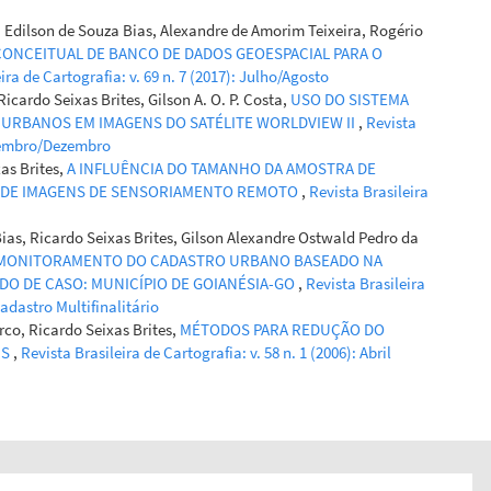
, Edilson de Souza Bias, Alexandre de Amorim Teixeira, Rogério
ONCEITUAL DE BANCO DE DADOS GEOESPACIAL PARA O
ira de Cartografia: v. 69 n. 7 (2017): Julho/Agosto
icardo Seixas Brites, Gilson A. O. P. Costa,
USO DO SISTEMA
S URBANOS EM IMAGENS DO SATÉLITE WORLDVIEW II
,
Revista
Novembro/Dezembro
as Brites,
A INFLUÊNCIA DO TAMANHO DA AMOSTRA DE
O DE IMAGENS DE SENSORIAMENTO REMOTO
,
Revista Brasileira
ias, Ricardo Seixas Brites, Gilson Alexandre Ostwald Pedro da
 MONITORAMENTO DO CADASTRO URBANO BASEADO NA
DO DE CASO: MUNICÍPIO DE GOIANÉSIA-GO
,
Revista Brasileira
Cadastro Multifinalitário
co, Ricardo Seixas Brites,
MÉTODOS PARA REDUÇÃO DO
IS
,
Revista Brasileira de Cartografia: v. 58 n. 1 (2006): Abril