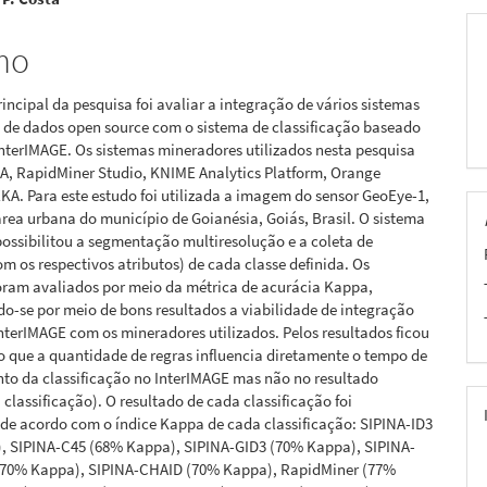
pal
mo
rincipal da pesquisa foi avaliar a integração de vários sistemas
 de dados open source com o sistema de classificação baseado
nterIMAGE. Os sistemas mineradores utilizados nesta pesquisa
NA, RapidMiner Studio, KNIME Analytics Platform, Orange
A. Para este estudo foi utilizada a imagem do sensor GeoEye-1,
área urbana do município de Goianésia, Goiás, Brasil. O sistema
ossibilitou a segmentação multiresolução e a coleta de
m os respectivos atributos) de cada classe definida. Os
foram avaliados por meio da métrica de acurácia Kappa,
-se por meio de bons resultados a viabilidade de integração
nterIMAGE com os mineradores utilizados. Pelos resultados ficou
 que a quantidade de regras influencia diretamente o tempo de
to da classificação no InterIMAGE mas não no resultado
 classificação). O resultado de cada classificação foi
, de acordo com o índice Kappa de cada classificação: SIPINA-ID3
, SIPINA-C45 (68% Kappa), SIPINA-GID3 (70% Kappa), SIPINA-
 (70% Kappa), SIPINA-CHAID (70% Kappa), RapidMiner (77%