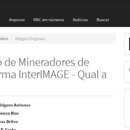
l
Arquivos
RBC em números
Notícias
Buscar
E
embro
Artigos Originais
S
o de Mineradores de
rma InterIMAGE - Qual a
eúdo
drigues Antunes
Souza Bias
xas Brites
 P. Costa