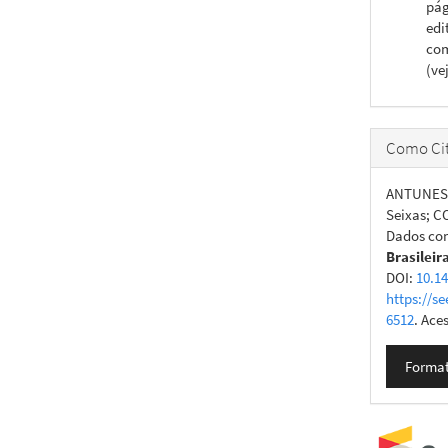
pág
edi
com
(ve
Como Cit
ANTUNES, 
Seixas; C
Dados com
Brasileir
DOI:
10.1
https://se
6512
. Ace
Format