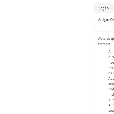
Seção
Artigos Or
Autores q
termos:
Aut
dir
lic
per
da 
Aut
sep
tra
ins
aut
Aut
seu