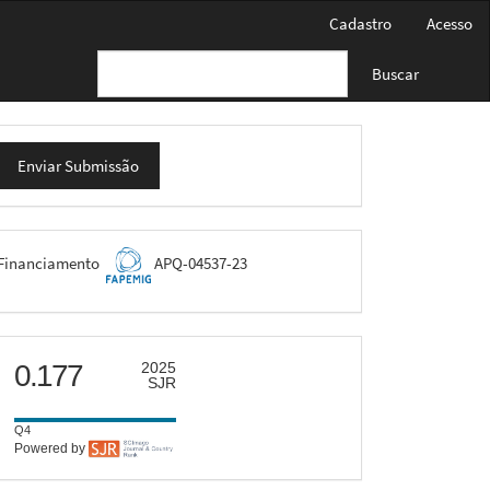
Cadastro
Acesso
Buscar
nviar
Enviar Submissão
ubmissão
FAPEMIG
Financiamento
APQ-04537-23
scimago
0.177
2025
SJR
Q4
Powered by