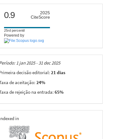
citescore
0.9
2025
CiteScore
25rd percentil
Powered by
Taxas
Período: 1 jan 2025 - 31 dec 2025
Primeira decisão editorial:
21 dias
Taxa de aceitação:
24%
Taxa de rejeição na entrada:
65%
indexing
Indexed in