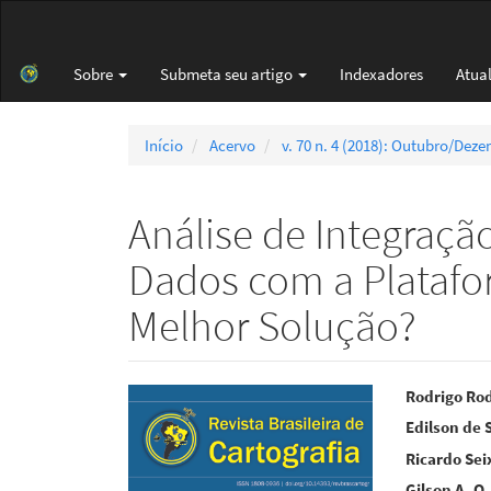
Navegação
Principal
Conteúdo
Sobre
Submeta seu artigo
Indexadores
Atua
principal
Barra
Lateral
Início
Acervo
v. 70 n. 4 (2018): Outubro/Dez
Análise de Integraçã
Dados com a Platafo
Melhor Solução?
Barra
Cont
Rodrigo Ro
Edilson de 
lateral
do
Ricardo Sei
de
artigo
Gilson A. O.