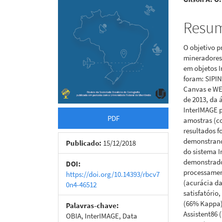
artigos
princi
Resu
O objetivo p
mineradores
em objetos I
foram: SIPI
Canvas e WEK
de 2013, da 
InterIMAGE p
PDF
amostras (co
resultados 
demonstrando
Publicado:
15/12/2018
do sistema I
demonstrado
DOI:
processamen
https://doi.org/10.14393/rbcv7
(acurácia da
0n4-46512
satisfatório
(66% Kappa)
Palavras-chave:
Assistent86
OBIA, InterIMAGE, Data