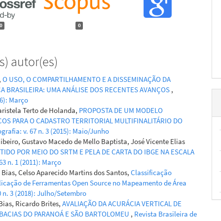
0
0
) autor(es)
,
O USO, O COMPARTILHAMENTO E A DISSEMINAÇÃO DA
A BRASILEIRA: UMA ANÁLISE DOS RECENTES AVANÇOS
,
16): Março
aristela Terto de Holanda,
PROPOSTA DE UM MODELO
OS PARA O CADASTRO TERRITORIAL MULTIFINALITÁRIO DO
grafia: v. 67 n. 3 (2015): Maio/Junho
ibeiro, Gustavo Macedo de Mello Baptista, José Vicente Elias
TIDO POR MEIO DO SRTM E PELA DE CARTA DO IBGE NA ESCALA
 63 n. 1 (2011): Março
Bias, Celso Aparecido Martins dos Santos,
Classificação
licação de Ferramentas Open Source no Mapeamento de Área
70 n. 3 (2018): Julho/Setembro
ias, Ricardo Brites,
AVALIAÇÃO DA ACURÁCIA VERTICAL DE
S BACIAS DO PARANOÁ E SÃO BARTOLOMEU
,
Revista Brasileira de