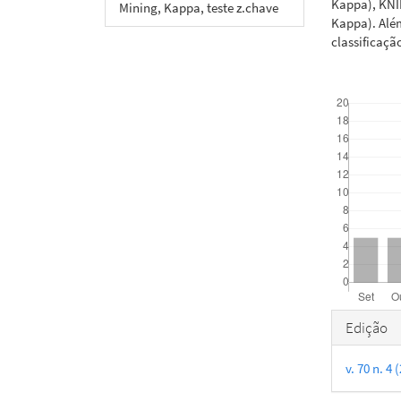
Kappa), KNI
Mining, Kappa, teste z.chave
Kappa). Além
classificação
Downloads
Detal
Edição
do
v. 70 n. 
artigo