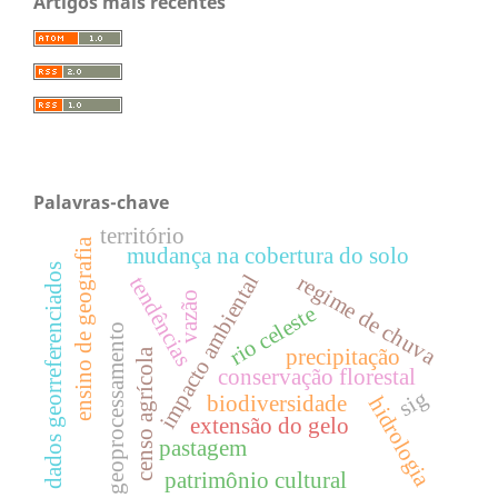
Artigos mais recentes
Palavras-chave
território
ensino de geografia
mudança na cobertura do solo
dados georreferenciados
impacto ambiental
regime de chuva
tendências
vazão
rio celeste
geoprocessamento
precipitação
censo agrícola
conservação florestal
sig
biodiversidade
hidrologia
extensão do gelo
pastagem
patrimônio cultural