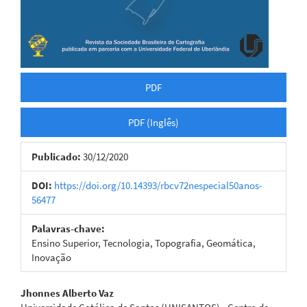
PDF
PDF (Inglês)
Publicado:
30/12/2020
DOI:
https://doi.org/10.14393/rbcv72nespecial50anos-
56477
Palavras-chave:
Ensino Superior, Tecnologia, Topografia, Geomática,
Inovação
Conteúdo
Jhonnes Alberto Vaz