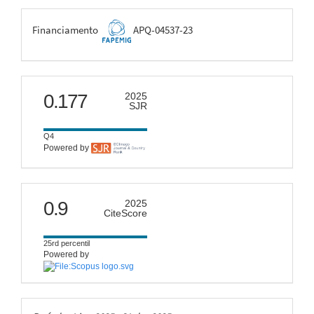
FAPEMIG
Financiamento
APQ-04537-23
scimago
0.177
2025
SJR
Q4
Powered by
citescore
0.9
2025
CiteScore
25rd percentil
Powered by