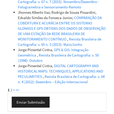
Cartografia: v. 67 n. 7 (2015): Novembro/Dezembro -
Fotogrametria e Sensoriamento Remoto
Jhonnes Alberto Vaz, Rodrigo de Souza Pissardini,
Edvaldo Simões da Fonseca Junior,
COMPARAÇÃO DA
COBERTURA E ACURÁCIA ENTRE OS SISTEMAS
GLONASS E GPS OBTIDAS DOS DADOS DE OBSERVAÇÃO
DE UMA ESTAÇÃO DA REDE BRASILEIRA DE
MONITORAMENTO CONTÍNUO
,
Revista Brasileira de
Cartografia: v. 65 n. 3 (2013): Maio/Junho
Jorge Pímentel Cintra,
GPS & GIS: Integração
Geométrica
,
Revista Brasileira de Cartografia: v. 50
(1998): Outubro
Jorge Pimentel Cintra,
DIGITAL CARTOGRAPHY AND
HISTORICAL MAPS: TECHNIQUES, APPLICATIONS AND
PECULIARITIES
,
Revista Brasileira de Cartografia: v. 64
n. 4 (2012): Dezembro – Edição Internacional
1
2
>
>>
Enviar
Enviar Submissão
Submissão