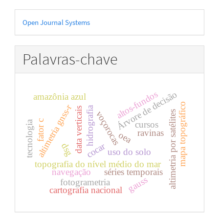
Desenvolvido
Open Journal Systems
por
Palavras-chave
altos-fundos
Árvore de decisão
amazônia azul
mapa topográfico
altimetria gnss-r
hidrografia
data verticais
voçorocas
altimetria por satélites
fator c
tecnologia
cursos
ravinas
oea
cocar
dsg
uso do solo
topografia do nível médio do mar
navegação
séries temporais
gauss
fotogrametria
cartografia nacional