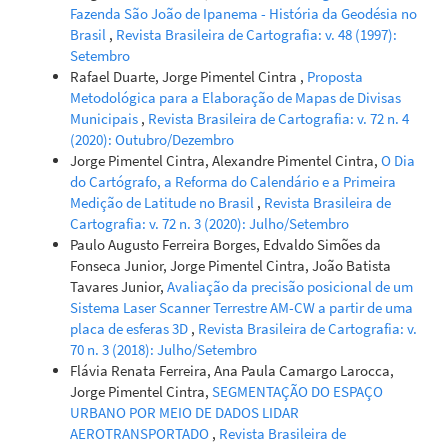
Fazenda São João de Ipanema - História da Geodésia no
Brasil
,
Revista Brasileira de Cartografia: v. 48 (1997):
Setembro
Rafael Duarte, Jorge Pimentel Cintra ,
Proposta
Metodológica para a Elaboração de Mapas de Divisas
Municipais
,
Revista Brasileira de Cartografia: v. 72 n. 4
(2020): Outubro/Dezembro
Jorge Pimentel Cintra, Alexandre Pimentel Cintra,
O Dia
do Cartógrafo, a Reforma do Calendário e a Primeira
Medição de Latitude no Brasil
,
Revista Brasileira de
Cartografia: v. 72 n. 3 (2020): Julho/Setembro
Paulo Augusto Ferreira Borges, Edvaldo Simões da
Fonseca Junior, Jorge Pimentel Cintra, João Batista
Tavares Junior,
Avaliação da precisão posicional de um
Sistema Laser Scanner Terrestre AM-CW a partir de uma
placa de esferas 3D
,
Revista Brasileira de Cartografia: v.
70 n. 3 (2018): Julho/Setembro
Flávia Renata Ferreira, Ana Paula Camargo Larocca,
Jorge Pimentel Cintra,
SEGMENTAÇÃO DO ESPAÇO
URBANO POR MEIO DE DADOS LIDAR
AEROTRANSPORTADO
,
Revista Brasileira de