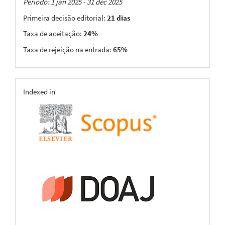
Taxas
Período: 1 jan 2025 - 31 dec 2025
Primeira decisão editorial:
21 dias
Taxa de aceitação:
24%
Taxa de rejeição na entrada:
65%
indexing
Indexed in