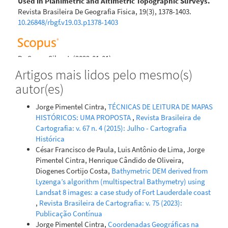
Used in Planimetric and Altimetric Topographic Surveys.
Revista Brasileira De Geografia Fisica, 19(3), 1378-1403.
10.26848/rbgf.v19.03.p1378-1403
De Sousa Silva J.
(2022-01-01)
Implementation of a Classification Base for the Angular
Artigos mais lidos pelo mesmo(s)
Component of Total Stations and Theodolites in the
autor(es)
Laboratory Using Collimators.
Revista Brasileira De
Cartografia, 74(1), 34-49.
Jorge Pimentel Cintra,
TÉCNICAS DE LEITURA DE MAPAS
10.14393/rbcv74n1-61571
HISTÓRICOS: UMA PROPOSTA
,
Revista Brasileira de
Cartografia: v. 67 n. 4 (2015): Julho - Cartografia
Histórica
César Francisco de Paula, Luis Antônio de Lima, Jorge
Pimentel Cintra, Henrique Cândido de Oliveira,
Diogenes Cortijo Costa,
Bathymetric DEM derived from
Lyzenga’s algorithm (multispectral Bathymetry) using
Landsat 8 images: a case study of Fort Lauderdale coast
,
Revista Brasileira de Cartografia: v. 75 (2023):
Publicação Contínua
Jorge Pimentel Cintra,
Coordenadas Geográficas na