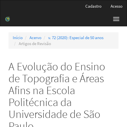
Navegação
Cadastro
Acesso
Principal
Conteúdo
Toggl
principal
navig
Barra
Lateral
Início
Acervo
v. 72 (2020): Especial de 50 anos
Artigos de Revisão
A Evolução do Ensino
de Topografia e Áreas
Afins na Escola
Politécnica da
Universidade de São
Paulo