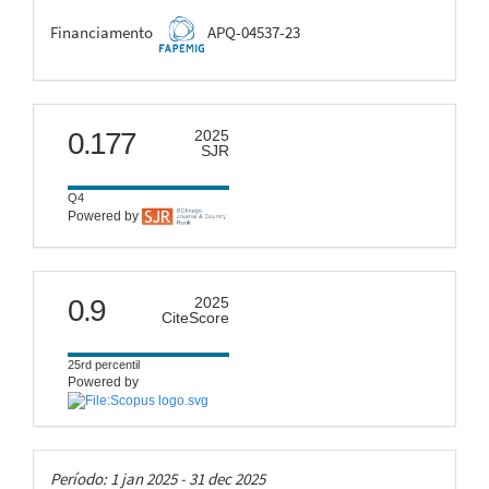
FAPEMIG
Financiamento
APQ-04537-23
scimago
0.177
2025
SJR
Q4
Powered by
citescore
0.9
2025
CiteScore
25rd percentil
Powered by
Taxas
Período: 1 jan 2025 - 31 dec 2025