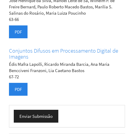
José Henrique da Silva, Manoel Leite de Sá, Wilheim P. de
Freire Bernard, Paulo Roberto Macedo Bastos, Marilia S.
Salinas do Rosário, Maria Luiza Poucinho
63-66
PDF
Conjuntos Difusos em Processamento Digital de
Imagens
Édis Mafra Lapolli, Ricardo Miranda Barcia, Ana Maria
Bencciveni Franzoni, Lia Caetano Bastos
67-72
PDF
Enviar
Enviar Submissão
Submissão