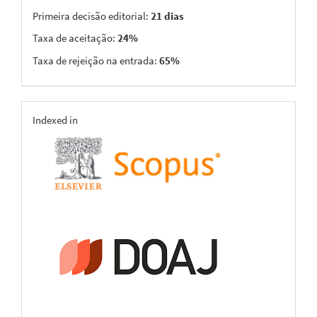
Primeira decisão editorial:
21 dias
Taxa de aceitação:
24%
Taxa de rejeição na entrada:
65%
indexing
Indexed in