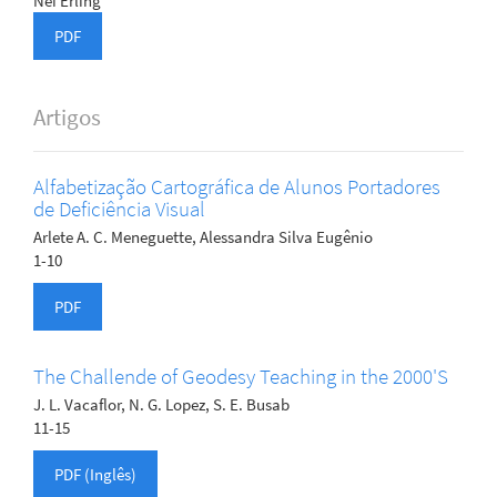
Nei Erling
PDF
Artigos
Alfabetização Cartográfica de Alunos Portadores
de Deficiência Visual
Arlete A. C. Meneguette, Alessandra Silva Eugênio
1-10
PDF
The Challende of Geodesy Teaching in the 2000'S
J. L. Vacaflor, N. G. Lopez, S. E. Busab
11-15
PDF (Inglês)