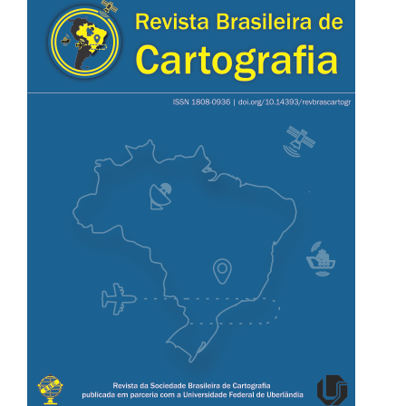
lateral
de
artigos