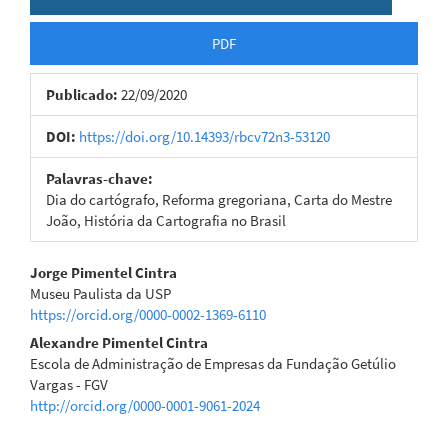
PDF
Publicado:
22/09/2020
DOI:
https://doi.org/10.14393/rbcv72n3-53120
Palavras-chave:
Dia do cartógrafo, Reforma gregoriana, Carta do Mestre
João, História da Cartografia no Brasil
Conteúdo
Jorge Pimentel Cintra
Museu Paulista da USP
do
https://orcid.org/0000-0002-1369-6110
artigo
Alexandre Pimentel Cintra
Escola de Administração de Empresas da Fundação Getúlio
principal
Vargas - FGV
http://orcid.org/0000-0001-9061-2024