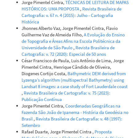
Jorge Pimentel Cintra,
TÉCNICAS DE LEITURA DE MAPAS
HISTÓRICOS: UMA PROPOSTA
,
Revista Brasileira de
Cartografia: v. 67 n. 4 (2015): Julho - Cartografia
Histórica
Jhonnes Alberto Vaz, Jorge Pimentel Cintra, Flavio
Guilherme Vaz de Almeida Filho,
A Evolução do Ensino
de Topografia e Áreas Afins na Escola Politécnica da
Universidade de São Paulo
,
Revista Brasileira de
Cartografia: v. 72 (2020): Especial de 50 anos
César Francisco de Paula, Luis Antônio de Lima, Jorge
Pimentel Cintra, Henrique Cândido de Oliveira,
Diogenes Cortijo Costa,
Bathymetric DEM derived from
Lyzenga’s algorithm (multispectral Bathymetry) using
Landsat 8 images: a case study of Fort Lauderdale coast
,
Revista Brasileira de Cartografia: v. 75 (2023):
Publicação Contínua
Jorge Pimentel Cintra,
Coordenadas Geográficas na
Fazenda São João de Ipanema - História da Geodésia no
Brasil
,
Revista Brasileira de Cartografia: v. 48 (1997):
Setembro
Rafael Duarte, Jorge Pimentel Cintra ,
Proposta