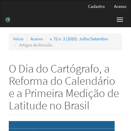
Navegação
Cadastro
Acesso
Principal
Conteúdo
Toggl
principal
navig
Barra
Lateral
Início
Acervo
v. 72 n. 3 (2020): Julho/Setembro
Artigos de Revisão
O Dia do Cartógrafo, a
Reforma do Calendário
e a Primeira Medição de
Latitude no Brasil
Barra