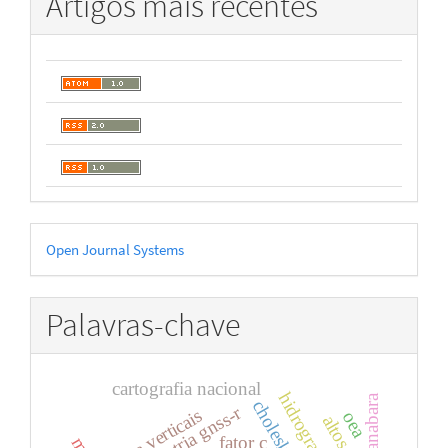
Artigos mais recentes
Desenvolvido
Open Journal Systems
por
Palavras-chave
cartografia nacional
hidrografia
guanabara
cholesky
altimetria gnss-r
data verticais
oea
fator c