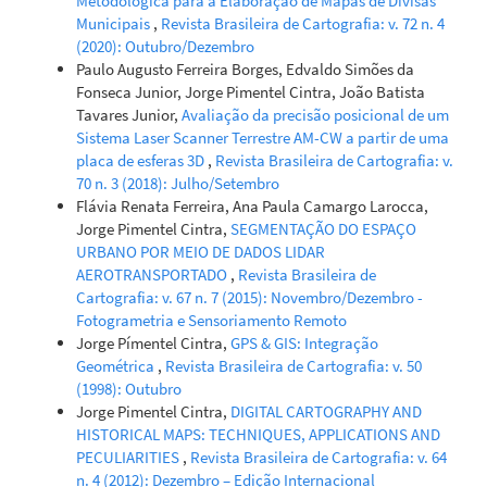
Metodológica para a Elaboração de Mapas de Divisas
Municipais
,
Revista Brasileira de Cartografia: v. 72 n. 4
(2020): Outubro/Dezembro
Paulo Augusto Ferreira Borges, Edvaldo Simões da
Fonseca Junior, Jorge Pimentel Cintra, João Batista
Tavares Junior,
Avaliação da precisão posicional de um
Sistema Laser Scanner Terrestre AM-CW a partir de uma
placa de esferas 3D
,
Revista Brasileira de Cartografia: v.
70 n. 3 (2018): Julho/Setembro
Flávia Renata Ferreira, Ana Paula Camargo Larocca,
Jorge Pimentel Cintra,
SEGMENTAÇÃO DO ESPAÇO
URBANO POR MEIO DE DADOS LIDAR
AEROTRANSPORTADO
,
Revista Brasileira de
Cartografia: v. 67 n. 7 (2015): Novembro/Dezembro -
Fotogrametria e Sensoriamento Remoto
Jorge Pímentel Cintra,
GPS & GIS: Integração
Geométrica
,
Revista Brasileira de Cartografia: v. 50
(1998): Outubro
Jorge Pimentel Cintra,
DIGITAL CARTOGRAPHY AND
HISTORICAL MAPS: TECHNIQUES, APPLICATIONS AND
PECULIARITIES
,
Revista Brasileira de Cartografia: v. 64
n. 4 (2012): Dezembro – Edição Internacional