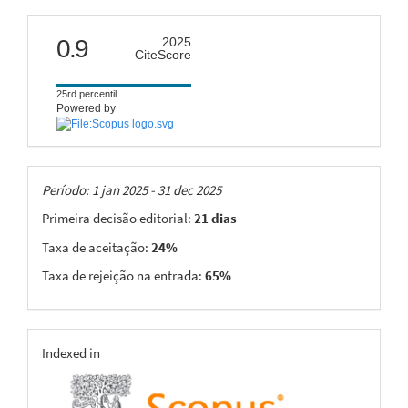
citescore
0.9
2025
CiteScore
25rd percentil
Powered by
Taxas
Período: 1 jan 2025 - 31 dec 2025
Primeira decisão editorial:
21 dias
Taxa de aceitação:
24%
Taxa de rejeição na entrada:
65%
indexing
Indexed in