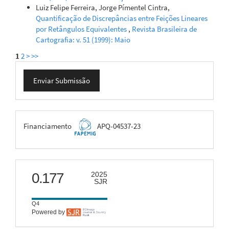
Luiz Felipe Ferreira, Jorge Pímentel Cintra,
Quantificação de Discrepâncias entre Feições Lineares
por Retângulos Equivalentes
,
Revista Brasileira de
Cartografia: v. 51 (1999): Maio
1
2
>
>>
Enviar
Enviar Submissão
Submissão
FAPEMIG
Financiamento
APQ-04537-23
scimago
0.177
2025
SJR
Q4
Powered by