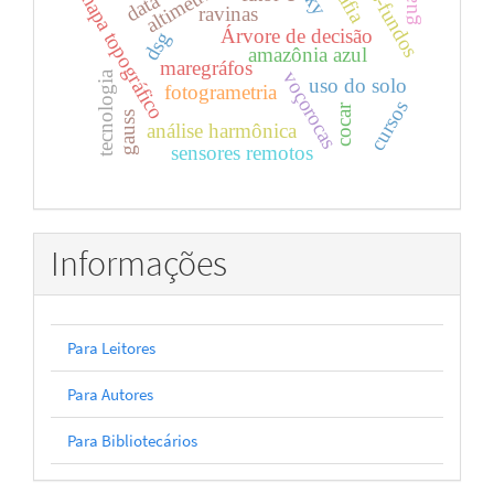
altos-fundos
mapa topográfico
ravinas
Árvore de decisão
dsg
amazônia azul
maregráfos
voçorocas
tecnologia
uso do solo
fotogrametria
cursos
cocar
gauss
análise harmônica
sensores remotos
Informações
Para Leitores
Para Autores
Para Bibliotecários