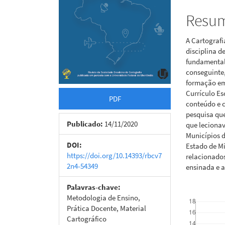
Resu
A Cartograf
disciplina d
fundamental
conseguinte
formação em
Currículo Es
PDF
conteúdo e 
pesquisa que
Publicado:
14/11/2020
que leciona
Municípios d
DOI:
Estado de Mi
https://doi.org/10.14393/rbcv7
relacionados
2n4-54349
ensinada e a
Palavras-chave:
Downloads
Metodologia de Ensino,
Prática Docente, Material
Cartográfico