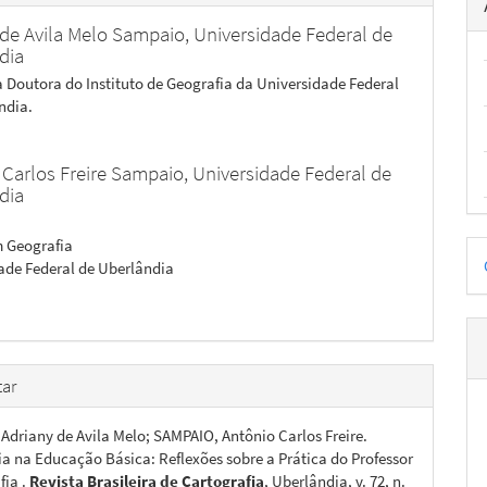
 de Avila Melo Sampaio,
Universidade Federal de
dia
a Doutora do Instituto de Geografia da Universidade Federal
ndia.
 Carlos Freire Sampaio,
Universidade Federal de
dia
D
 Geografia
ade Federal de Uberlândia
p
ar
Adriany de Avila Melo; SAMPAIO, Antônio Carlos Freire.
ia na Educação Básica: Reflexões sobre a Prática do Professor
fia .
Revista Brasileira de Cartografia
, Uberlândia, v. 72, n.