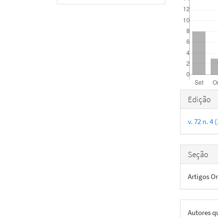
Detal
Edição
do
v. 72 n. 
artigo
Seção
Artigos Or
Autores q