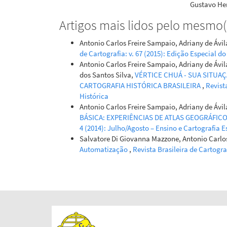
Gustavo Hen
Aparecida S
Artigos mais lidos pelo mesmo(s
CARTOGRA
GEOGRAFI
Antonio Carlos Freire Sampaio, Adriany de Áv
10.61389/ge
de Cartografia: v. 67 (2015): Edição Especial d
Antonio Carlos Freire Sampaio, Adriany de Ávil
dos Santos Silva,
VÉRTICE CHUÁ - SUA SITUA
CARTOGRAFIA HISTÓRICA BRASILEIRA
,
Revista
Histórica
Antonio Carlos Freire Sampaio, Adriany de Áv
BÁSICA: EXPERIÊNCIAS DE ATLAS GEOGRÁFIC
4 (2014): Julho/Agosto – Ensino e Cartografia E
Salvatore Di Giovanna Mazzone, Antonio Carlo
Automatização
,
Revista Brasileira de Cartogra