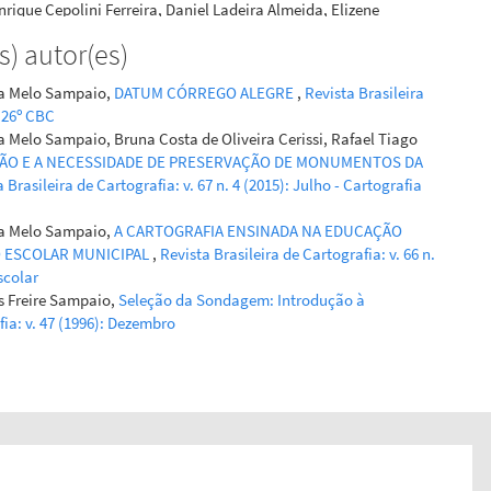
rique Cepolini Ferreira, Daniel Ladeira Almeida, Elizene
oares, Bruna França Oliveira
(2022)
) autor(es)
FIA ESCOLAR NA FORMAÇÃO DOS PROFESSORES DE
A.
GEOFRONTER, 8.
ila Melo Sampaio,
DATUM CÓRREGO ALEGRE
,
Revista Brasileira
ofronter.v8.6970
o 26º CBC
a Melo Sampaio, Bruna Costa de Oliveira Cerissi, Rafael Tiago
ÇÃO E A NECESSIDADE DE PRESERVAÇÃO DE MONUMENTOS DA
 Brasileira de Cartografia: v. 67 n. 4 (2015): Julho - Cartografia
ila Melo Sampaio,
A CARTOGRAFIA ENSINADA NA EDUCAÇÃO
O ESCOLAR MUNICIPAL
,
Revista Brasileira de Cartografia: v. 66 n.
scolar
s Freire Sampaio,
Seleção da Sondagem: Introdução à
fia: v. 47 (1996): Dezembro