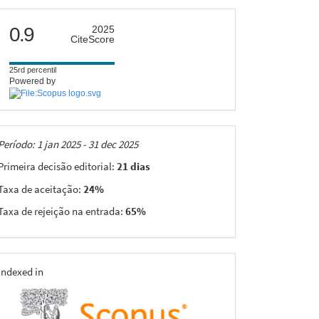
citescore
0.9
2025
CiteScore
25rd percentil
Powered by
Taxas
Período: 1 jan 2025 - 31 dec 2025
Primeira decisão editorial:
21 dias
Taxa de aceitação:
24%
Taxa de rejeição na entrada:
65%
indexing
Indexed in