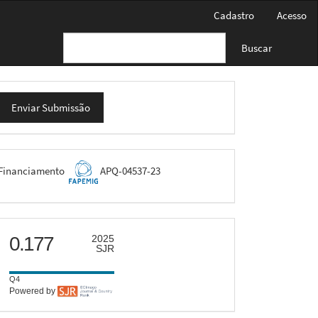
Cadastro
Acesso
Buscar
nviar
Enviar Submissão
ubmissão
FAPEMIG
Financiamento
APQ-04537-23
scimago
0.177
2025
SJR
Q4
Powered by