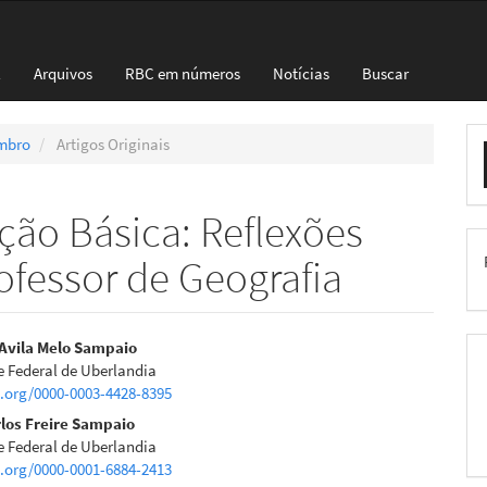
l
Arquivos
RBC em números
Notícias
Buscar
E
embro
Artigos Originais
S
ção Básica: Reflexões
ofessor de Geografia
eúdo
Avila Melo Sampaio
e Federal de Uberlandia
d.org/0000-0003-4428-8395
los Freire Sampaio
e Federal de Uberlandia
pal
d.org/0000-0001-6884-2413