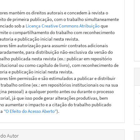
ores mantém os direitos autorais e concedem à revista o
eito de primeira publicação, com o trabalho simultaneamente
enciado sob a
Licença Creative Commons Atribuição
que
mite o compartilhamento do trabalho com reconhecimento
autoria e publicação inicial nesta revista.
ores têm autorização para assumir contratos adicionais
aradamente, para distribuição não-exclusiva da versão do
balho publicada nesta revista (ex.: publicar em repositório
titucional ou como capítulo de livro), com reconhecimento de
oria e publicação inicial nesta revista.
ores têm permissão e são estimulados a publicar e distribuir
 trabalho online (ex.: em repositórios institucionais ou na sua
ina pessoal) a qualquer ponto antes ou durante o processo
torial, já que isso pode gerar alterações produtivas, bem
o aumentar o impacto e a citação do trabalho publicado
ja
"O Efeito do Acesso Aberto"
).
 do Autor