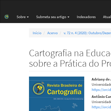
Navegação
Principal
Conteúdo
Sobre
Submeta seu artigo
Indexadores
Atua
principal
Barra
Lateral
Início
Acervo
v. 72 n. 4 (2020): Outubro/Dez
Cartografia na Educa
sobre a Prática do Pr
Barra
Cont
Adriany de 
Universidad
lateral
do
https://orci
de
artigo
Antônio Car
Universidad
artigos
princi
https://orci