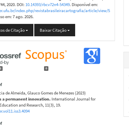
744, 2020. DOI:
10.14393/rbcv72n4-54349
. Disponível em:
er.ufu.br/index.php/revistabrasileiracartografia/article/view/5
sso em: 7 ago. 2026.
os de Citação
Baixar Citação
2
0
cia de Almeida, Glauco Gomes de Menezes
(2023)
s a permanent innovation.
International Journal for
Education and Research, 11(3), 19.
er.vol11.iss3.4094