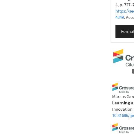
4, p. 727–
https://se
4349
. Ace
Format
Marcus Gar
Learning a
Innovation 
10.31686/iji