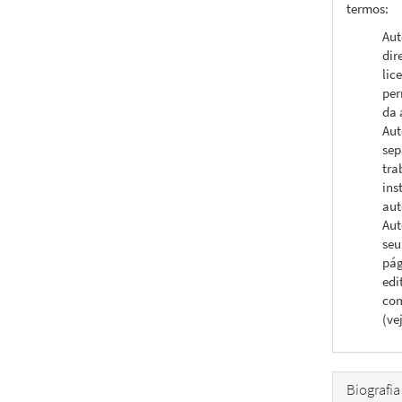
termos:
Aut
dir
lic
per
da 
Aut
sep
tra
ins
aut
Aut
seu
pág
edi
com
(ve
Biografia