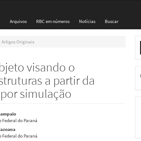
l
Arquivos
RBC em números
Notícias
Buscar
E
Artigos Originais
S
bjeto visando o
ruturas a partir da
 por simulação
eúdo
 Sampaio
e Federal do Paraná
lazoana
e Federal do Paraná