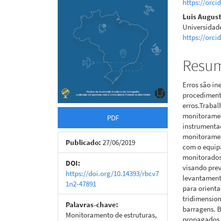
https://orci
artigos
princi
Luis August
Universidad
https://orci
Resu
Erros são in
procedimento
erros.Traba
monitoramen
PDF
instrumentaç
monitoramen
Publicado:
27/06/2019
com o equip
monitorados 
DOI:
visando pre
https://doi.org/10.14393/rbcv7
levantamento
1n2-47891
para orienta
tridimension
Palavras-chave:
barragens. 
Monitoramento de estruturas,
propagados s