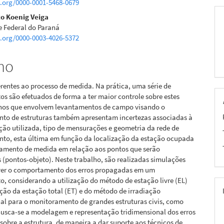
d.org/0000-0001-5468-0679
pal
o Koenig Veiga
e Federal do Paraná
d.org/0000-0003-4026-5372
mo
erentes ao processo de medida. Na prática, uma série de
s são efetuados de forma a ter maior controle sobre estes
lhos que envolvem levantamentos de campo visando o
to de estruturas também apresentam incertezas associadas à
ão utilizada, tipo de mensurações e geometria da rede de
to, esta última em função da localização da estação ocupada
amento de medida em relação aos pontos que serão
(pontos-objeto). Neste trabalho, são realizadas simulações
ver o comportamento dos erros propagadas em um
, considerando a utilização do método de estação livre (EL)
ção da estação total (ET) e do método de irradiação
al para o monitoramento de grandes estruturas civis, como
Busca-se a modelagem e representação tridimensional dos erros
obre a estrutura, de maneira a dar suporte aos técnicos de