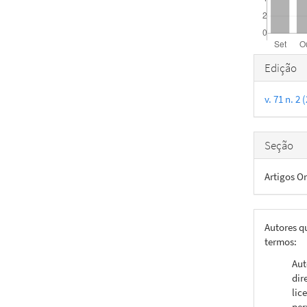
Detal
Edição
do
v. 71 n. 2
artigo
Seção
Artigos Or
Autores q
termos:
Aut
dir
lic
per