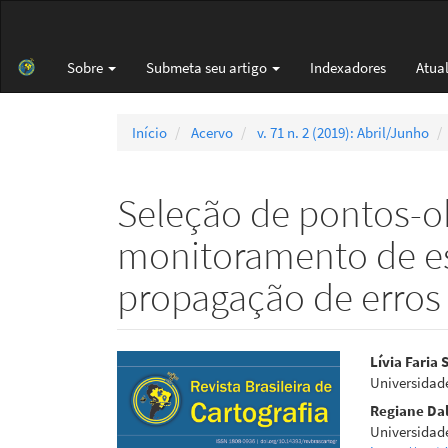
Navegação
Principal
Conteúdo
Sobre
Submeta seu artigo
Indexadores
Atua
principal
Barra
Lateral
Início
Acervo
v. 71 n. 2 (2019): Abril/Junho
Seleção de pontos-o
monitoramento de est
propagação de erros
Barra
Cont
Lívia Faria
Universidad
lateral
do
Regiane Da
de
artigo
Universidad