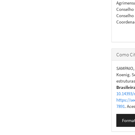
Agrimens
Conselho 
Conselho 
Coordena
Como Cit
SAMPAIO, 
Koenig. S
estrutura
Brasileir
10.14393/
https://se
7891
. Ace
Format