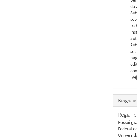
da 
Aut
sep
tra
ins
aut
Aut
seu
pág
edi
com
(ve
Biografia
Regiane
Possui gr
Federal d
Universid