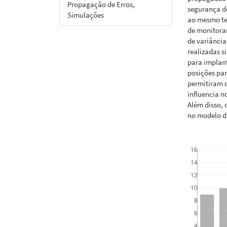
Propagação de Erros,
segurança de
Simulações
ao mesmo te
de monitora
de variância
realizadas s
para implant
posições par
permitiram o
influencia 
Além disso,
no modelo da
Downloads