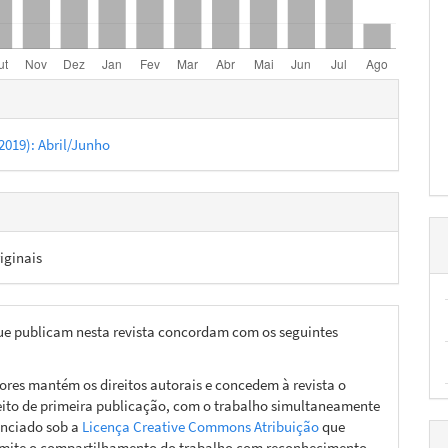
hes
 (2019): Abril/Junho
iginais
ue publicam nesta revista concordam com os seguintes
ores mantém os direitos autorais e concedem à revista o
eito de primeira publicação, com o trabalho simultaneamente
enciado sob a
Licença Creative Commons Atribuição
que
mite o compartilhamento do trabalho com reconhecimento