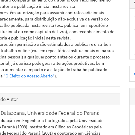
autoria e publicação inicial nesta revista.
ores têm autorização para assumir contratos adicionais
aradamente, para distribuição não-exclusiva da versão do
balho publicada nesta revista (ex.: publicar em repositório
titucional ou como capítulo de livro), com reconhecimento de
oria e publicação inicial nesta revista.
ores têm permissão e são estimulados a publicar e distribuir
 trabalho online (ex.: em repositórios institucionais ou na sua
ina pessoal) a qualquer ponto antes ou durante o processo
torial, já que isso pode gerar alterações produtivas, bem
D
o aumentar o impacto e a citação do trabalho publicado
ja
"O Efeito do Acesso Aberto"
).
p
 do Autor
 Dalazoana,
Universidade Federal do Paraná
aduação em Engenharia Cartográfica pela Universidade
o Paraná (1999), mestrado em Ciências Geodésicas pela
ade Federal do Paraná (2001) e doutorado em Ciências