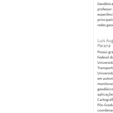
Geodésica
professor
experiênc
principal
redes geod
Luis Au
Paraná
Possui gr
Federal d
Universid
Transport
Universid
em automa
monitoram
geodésico
aplicaçõe
Cartográf
Pós-Gradu
coordenad