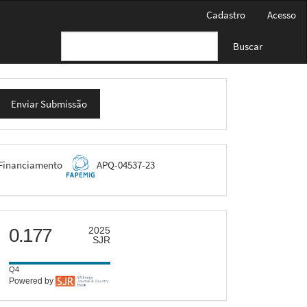
Cadastro
Acesso
Buscar
nviar
Enviar Submissão
ubmissão
FAPEMIG
Financiamento
APQ-04537-23
scimago
0.177
2025
SJR
Q4
Powered by