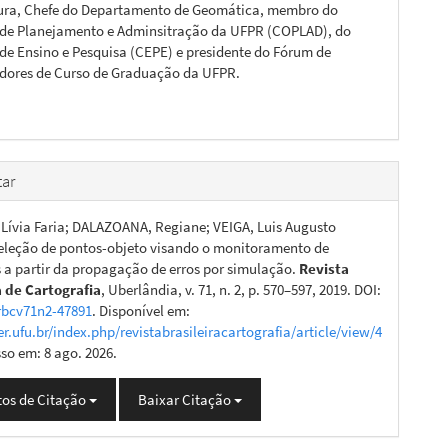
ura, Chefe do Departamento de Geomática, membro do
de Planejamento e Adminsitração da UFPR (COPLAD), do
de Ensino e Pesquisa (CEPE) e presidente do Fórum de
dores de Curso de Graduação da UFPR.
ar
Lívia Faria; DALAZOANA, Regiane; VEIGA, Luis Augusto
eleção de pontos-objeto visando o monitoramento de
s a partir da propagação de erros por simulação.
Revista
a de Cartografia
, Uberlândia, v. 71, n. 2, p. 570–597, 2019. DOI:
rbcv71n2-47891
. Disponível em:
er.ufu.br/index.php/revistabrasileiracartografia/article/view/4
sso em: 8 ago. 2026.
os de Citação
Baixar Citação