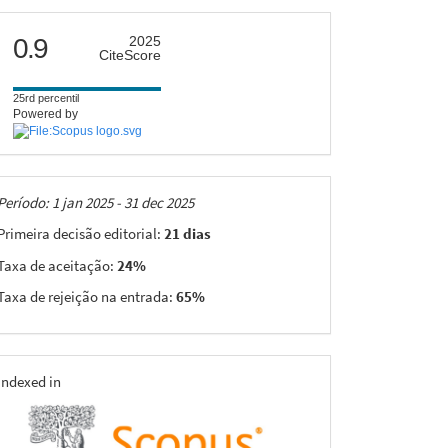
citescore
0.9
2025
CiteScore
25rd percentil
Powered by
Taxas
Período: 1 jan 2025 - 31 dec 2025
Primeira decisão editorial:
21 dias
Taxa de aceitação:
24%
Taxa de rejeição na entrada:
65%
indexing
Indexed in