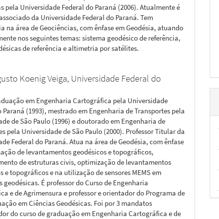
s pela Universidade Federal do Paraná (2006). Atualmente é
 associado da Universidade Federal do Paraná. Tem
ia na área de Geociências, com ênfase em Geodésia, atuando
mente nos seguintes temas: sistema geodésico de referência,
ésicas de referência e altimetria por satélites.
gusto Koenig Veiga,
Universidade Federal do
aduação em Engenharia Cartográfica pela Universidade
o Paraná (1993), mestrado em Engenharia de Transportes pela
ade de São Paulo (1996) e doutorado em Engenharia de
es pela Universidade de São Paulo (2000). Professor Titular da
ade Federal do Paraná. Atua na área de Geodésia, com ênfase
ção de levantamentos geodésicos e topográficos,
ento de estruturas civis, optimização de levantamentos
s e topográficos e na utilização de sensores MEMS em
s geodésicas. É professor do Curso de Engenharia
ica e de Agrimensura e professor e orientador do Programa de
ação em Ciências Geodésicas. Foi por 3 mandatos
or do curso de graduação em Engenharia Cartográfica e de