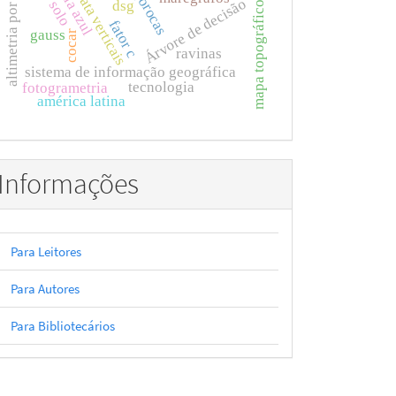
altimetria por satélites
voçorocas
data verticais
Árvore de decisão
dsg
mapa topográfico
fator c
gauss
cocar
ravinas
sistema de informação geográfica
tecnologia
fotogrametria
américa latina
Informações
Para Leitores
Para Autores
Para Bibliotecários