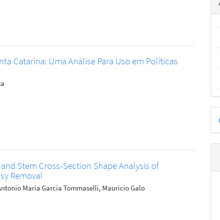
ta Catarina: Uma Análise Para Uso em Políticas
za
D
p
 and Stem Cross-Section Shape Analysis of
oisy Removal
 Antonio Maria Garcia Tommaselli, Mauricio Galo