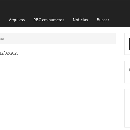
l
Arquivos
RBC em números
Notícias
Buscar
E
nua
S
12/02/2025