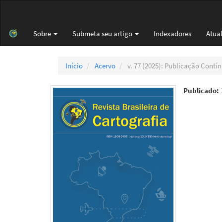
Navegação
Principal
Conteúdo
Sobre
Submeta seu artigo
Indexadores
Atua
principal
Barra
Lateral
Início
Acervo
v. 77 (2025): Publicação Contí
Publicado: