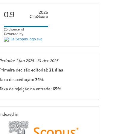
citescore
0.9
2025
CiteScore
25rd percentil
Powered by
Taxas
Período: 1 jan 2025 - 31 dec 2025
Primeira decisão editorial:
21 dias
Taxa de aceitação:
24%
Taxa de rejeição na entrada:
65%
indexing
Indexed in