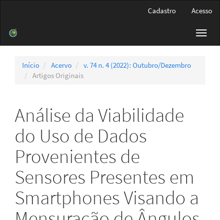
Navegação
Cadastro
Acesso
Principal
Conteúdo
Toggl
principal
navig
Barra
Lateral
Início
Acervo
v. 74 n. 4 (2022): Outubro/Dezembro
Artigos Originais
Análise da Viabilidade
do Uso de Dados
Provenientes de
Sensores Presentes em
Smartphones Visando a
Mensuração de Ângulos