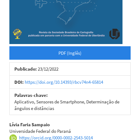
PDF (Inglês)
Publicado:
23/12/2022
DOI:
https://doi.org/10.14393/rbcv74n4-65814
Palavras-chave:
Aplicativo, Sensores de Smartphone, Determinação de
ângulos e distâncias
Conteúdo
Lívia Faria Sampaio
Universidade Federal do Paraná
do
https://orcid.org/0000-0002-2543-5014