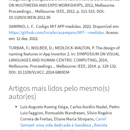
ON MULTIMEDIA AND EXPO WORKSHOPS, 2012, Melbourne.
Proceedings... Melbourne: IEEE, 2012. p. 511-515. DOI:
10.1109/ICMEW.2012.95
SAMPAIO, L. F.. Codigo MIT APP medidas. 2022. Disponível em:
https://github.com/liviafariasampaio/MIT---medidas
. Acesso
em: 12 dez. 2022.
TURBAK, F.; WOLBER, D.; MEDLOCK-WALTON, P. The design of
naming features in App Inventor 2. In: SYMPOSIUM ON VISUAL
LANGUAGES AND HUMAN-CENTRIC COMPUTING, 2014,
Melbourne. Proceedings... Melbourne: IEEE, 2014. p. 129-132.
DOI: 10.1109/VLHCC.2014.6883034
Artigos mais lidos pelo mesmo(s)
autor(es)
Luis Augusto Koenig Veiga, Carlos Aurélio Nadal, Pedro
Luis Faggion, Romualdo Wandresen, Silvio Rogério
Correia de Freitas, Eliane Maria Stroparo,
Camil
Gemael: uma vida dedicada à Geodésia
,
Revista