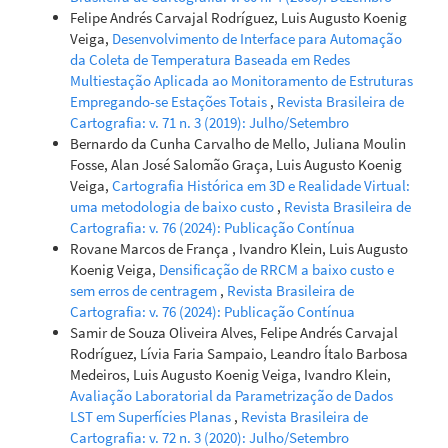
Felipe Andrés Carvajal Rodríguez, Luis Augusto Koenig
Veiga,
Desenvolvimento de Interface para Automação
da Coleta de Temperatura Baseada em Redes
Multiestação Aplicada ao Monitoramento de Estruturas
Empregando-se Estações Totais
,
Revista Brasileira de
Cartografia: v. 71 n. 3 (2019): Julho/Setembro
Bernardo da Cunha Carvalho de Mello, Juliana Moulin
Fosse, Alan José Salomão Graça, Luis Augusto Koenig
Veiga,
Cartografia Histórica em 3D e Realidade Virtual:
uma metodologia de baixo custo
,
Revista Brasileira de
Cartografia: v. 76 (2024): Publicação Contínua
Rovane Marcos de França , Ivandro Klein, Luis Augusto
Koenig Veiga,
Densificação de RRCM a baixo custo e
sem erros de centragem
,
Revista Brasileira de
Cartografia: v. 76 (2024): Publicação Contínua
Samir de Souza Oliveira Alves, Felipe Andrés Carvajal
Rodríguez, Lívia Faria Sampaio, Leandro Ítalo Barbosa
Medeiros, Luis Augusto Koenig Veiga, Ivandro Klein,
Avaliação Laboratorial da Parametrização de Dados
LST em Superfícies Planas
,
Revista Brasileira de
Cartografia: v. 72 n. 3 (2020): Julho/Setembro