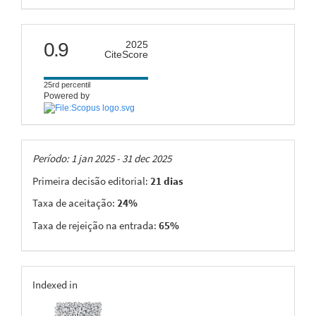
citescore
0.9
2025
CiteScore
25rd percentil
Powered by
Taxas
Período: 1 jan 2025 - 31 dec 2025
Primeira decisão editorial:
21 dias
Taxa de aceitação:
24%
Taxa de rejeição na entrada:
65%
indexing
Indexed in