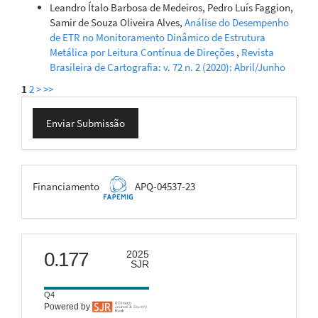
Leandro Ítalo Barbosa de Medeiros, Pedro Luís Faggion,
Samir de Souza Oliveira Alves,
Análise do Desempenho
de ETR no Monitoramento Dinâmico de Estrutura
Metálica por Leitura Contínua de Direções
,
Revista
Brasileira de Cartografia: v. 72 n. 2 (2020): Abril/Junho
1
2
>
>>
Enviar
Enviar Submissão
Submissão
FAPEMIG
Financiamento
APQ-04537-23
scimago
0.177
2025
SJR
Q4
Powered by