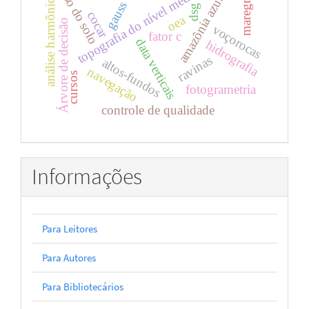
topografia do nível médio do mar
maregráfos
uso do solo
análise harmônica
amazônia azul
gauss
dsg
cocar
oea
Árvore de decisão
voçorocas
fator c
data verticais
hidrografia
ravinas
altos-fundos
navegação
cursos
fotogrametria
controle de qualidade
Informações
Para Leitores
Para Autores
Para Bibliotecários