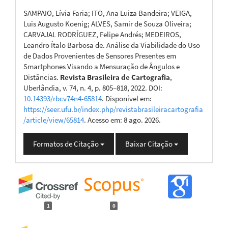
SAMPAIO, Lívia Faria; ITO, Ana Luiza Bandeira; VEIGA,
Luis Augusto Koenig; ALVES, Samir de Souza Oliveira;
CARVAJAL RODRÍGUEZ, Felipe Andrés; MEDEIROS,
Leandro Ítalo Barbosa de. Análise da Viabilidade do Uso
de Dados Provenientes de Sensores Presentes em
Smartphones Visando a Mensuração de Ângulos e
Distâncias.
Revista Brasileira de Cartografia
,
Uberlândia, v. 74, n. 4, p. 805–818, 2022. DOI:
10.14393/rbcv74n4-65814
. Disponível em:
https://seer.ufu.br/index.php/revistabrasileiracartografia
/article/view/65814
. Acesso em: 8 ago. 2026.
Formatos de Citação
Baixar Citação
1
0