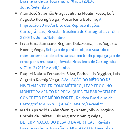
Brasileira de Cartografia: v. 70 n. 3 (2018):
Julho/Setembro
Alan José Salomão Graça, Juliana Moulin Fosse, Luís
Augusto Koenig Veiga, Mosar Faria Botelho,
A
Impressão 3D no Âmbito das Representações
Cartográficas
,
Revista Brasileira de Cartografia: v. 73 n.
3 (2021): Julho/Setembro
Lívia Faria Sampaio, Regiane Dalazoana, Luis Augusto
Koenig Veiga,
Seleção de pontos-objeto visando o
monitoramento de estruturas a partir da propagação de
erros por simulação
,
Revista Brasileira de Cartografia:
v. 71 n. 2 (2019): Abril/Junho
Raquel Naiara Fernandes Silva, Pedro Luis Faggion, Luís
Augusto Koenig Veiga,
AVALIAÇÃO DO MÉTODO DE
NIVELAMENTO TRIGONOMÉTRICO, LEAP-FROG, NO
MONITORAMENTO DE RECALQUES EM BARRAGEM DE
CONCRETO DE MÉDIO PORTE
,
Revista Brasileira de
Cartografia: v. 66 n. 1 (2014): Janeiro/Fevereiro
Maria Aparecida Zehnpfennig Zanetti, Silvio Rogério
Correia de Freitas, Luis Augusto Koenig Veiga,
DETERMINAÇÃO DO DESVIO DA VERTICAL
,
Revista
Brasileira de Cartografia: v. 60 n. 4 (2008): Dezembro