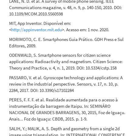
LANE, N. D. et al. A survey of mobile phone sensing. IEEE
Communications magazine, v. 48, n. 9, p. 140-150, 2010. DOI:
10.1109/MCOM.2010.5560598
MIT, App Inventor. Disponível em:
<
http://appinventor.mit.edu
>. Acesso em: 1 nov. 2020.
MORIMOTO, C. E. Smartphones Guia Prático. GDH Press e Sul
Editores, 2009.
ODENWALD, S. Smartphone sensors for citizen science
applications: Radioactivity and magnetism. Citizen Science:
Theory and Practice, v. 4, n. 1, 2019. DOI: 10.5334/cstp.158
PASSARO, V. et al. Gyroscope technology and applications: A
review in the industrial perspective. Sensors, v. 17, n. 10, p.
2284, 2017. DOI: 10.3390/s17102284
PERES, F. F. F. et al. Realidade aumentada para o acesso à
instrumentação da barragem de Itaipu. In: SEMINÁRO
NACIONAL DE GRANDES BARRAGENS, 30, 2015, Foz de Iguaçu.
Anais... Foz do Iguaçu: CBDB, 2015. p. 1-9.
SALIH, Y.; MALIK, A. S. Depth and geometry from a single 2d
image using triangulation. In: INTERNATIONAL CONFERENCE