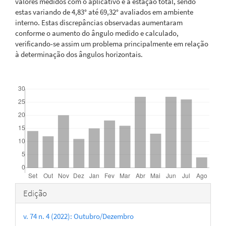
valores medidos com o aplicativo e a estação total, sendo
estas variando de 4,83° até 69,32° avaliados em ambiente
interno. Estas discrepâncias observadas aumentaram
conforme o aumento do ângulo medido e calculado,
verificando-se assim um problema principalmente em relação
à determinação dos ângulos horizontais.
Downloads
Detalhes
Edição
do
v. 74 n. 4 (2022): Outubro/Dezembro