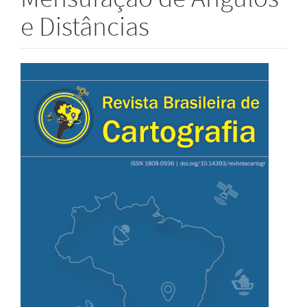
e Distâncias
Barra
lateral
de
artigos