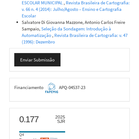
ESCOLAR MUNICIPAL
,
Revista Brasileira de Cartografia:
v. 66 n. 4 (2014): Julho/Agosto – Ensino e Cartografia
Escolar
Salvatore Di Giovanna Mazzone, Antonio Carlos Freire
Sampaio,
Seleção da Sondagem: Introdução à
Automatização
,
Revista Brasileira de Cartografia: v. 47
(1996): Dezembro
Enviar
Enviar Submissão
Submissão
FAPEMIG
Financiamento
APQ-04537-23
scimago
0.177
2025
SJR
Q4