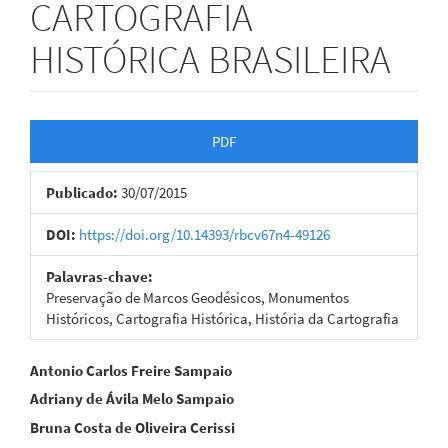
CARTOGRAFIA
HISTÓRICA BRASILEIRA
Barra
PDF
lateral
Publicado:
30/07/2015
de
artigos
DOI:
https://doi.org/10.14393/rbcv67n4-49126
Palavras-chave:
Preservação de Marcos Geodésicos, Monumentos
Históricos, Cartografia Histórica, História da Cartografia
Conteúdo
Antonio Carlos Freire Sampaio
Adriany de Ávila Melo Sampaio
do
Bruna Costa de Oliveira Cerissi
artigo