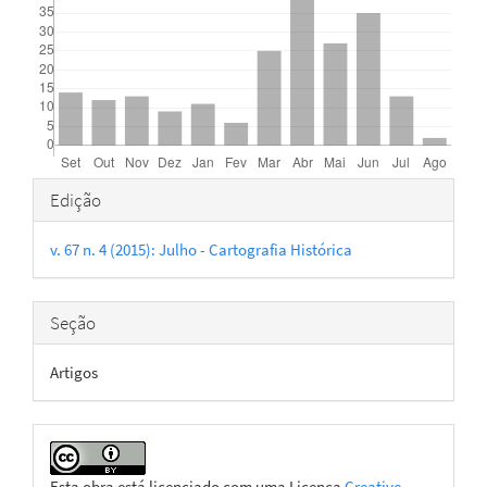
Detalhes
Edição
do
v. 67 n. 4 (2015): Julho - Cartografia Histórica
artigo
Seção
Artigos
Esta obra está licenciado com uma Licença
Creative