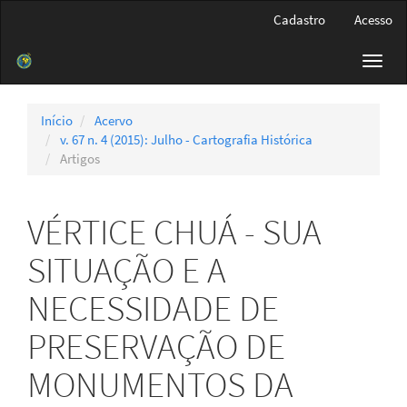
Navegação
Cadastro
Acesso
Principal
Conteúdo
Toggl
principal
navig
Barra
Lateral
Início
Acervo
v. 67 n. 4 (2015): Julho - Cartografia Histórica
Artigos
VÉRTICE CHUÁ - SUA
SITUAÇÃO E A
NECESSIDADE DE
PRESERVAÇÃO DE
MONUMENTOS DA