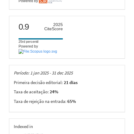
Powered by
citescore
0.9
2025
CiteScore
25rd percentil
Powered by
Taxas
Período: 1 jan 2025 - 31 dec 2025
Primeira decisão editorial:
21 dias
Taxa de aceitação:
24%
Taxa de rejeição na entrada:
65%
indexing
Indexed in