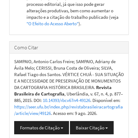
processo editorial, já que isso pode gerar
alterações produtivas, bem como aumentar o
impacto e a citação do trabalho publicado (veja
"O Efeito do Acesso Aberto"
).
Como Citar
SAMPAIO, Antonio Carlos Freire; SAMPAIO, Adriany de
Ávila Melo; CERISSI, Bruna Costa de Oliveira; SILVA,
Rafael Tiago dos Santos. VÉRTICE CHUÁ - SUA SITUAÇÃO
E A NECESSIDADE DE PRESERVAÇÃO DE MONUMENTOS
DA CARTOGRAFIA HISTÓRICA BRASILEIRA.
Revista
Brasileira de Cartografia
, Uberlândia, v. 67, n. 4, p. 877–
885, 2015. DOI:
10.14393/rbcv67n4-49126
. Disponível em:
https://seer.ufu.br/index.php/revistabrasileiracartografia
/article/view/49126
. Acesso em: 9 ago. 2026.
Formatos de Citação
Baixar Citação