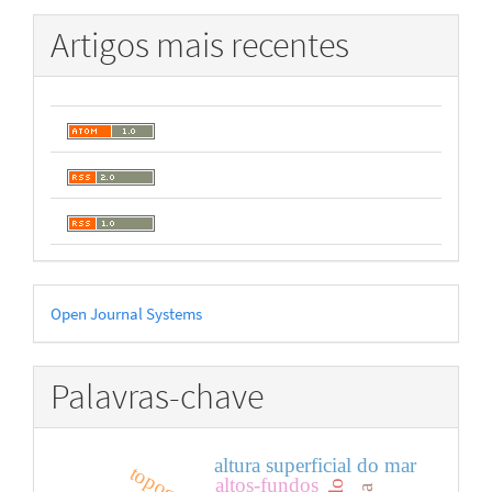
Artigos mais recentes
Desenvolvido
Open Journal Systems
por
Palavras-chave
altura superficial do mar
altos-fundos