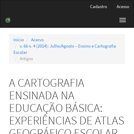
Navegação
Cadastro
Acesso
Principal
Conteúdo
Toggl
principal
navig
Barra
Lateral
Início
Acervo
v. 66 n. 4 (2014): Julho/Agosto – Ensino e Cartografia
Escolar
Artigos
A CARTOGRAFIA
ENSINADA NA
EDUCAÇÃO BÁSICA:
EXPERIÊNCIAS DE ATLAS
GEOGRÁFICO ESCOLAR