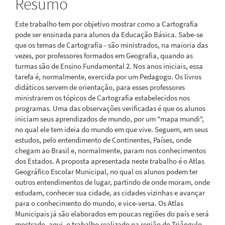
Resumo
Este trabalho tem por objetivo mostrar como a Cartografia
pode ser ensinada para alunos da Educação Básica. Sabe-se
que os temas de Cartografia - são ministrados, na maioria das
vezes, por professores formados em Geografia, quando as
turmas são de Ensino Fundamental 2. Nos anos iniciais, essa
tarefa é, normalmente, exercida por um Pedagogo. Os livros
didáticos servem de orientação, para esses professores
ministrarem os tópicos de Cartografia estabelecidos nos
programas. Uma das observações verificadas é que os alunos
iniciam seus aprendizados de mundo, por um "mapa mundi",
no qual ele tem ideia do mundo em que vive. Seguem, em seus
estudos, pelo entendimento de Continentes, Países, onde
chegam ao Brasil e, normalmente, param nos conhecimentos
dos Estados. A proposta apresentada neste trabalho é o Atlas
Geográfico Escolar Municipal, no qual os alunos podem ter
outros entendimentos de lugar, partindo de onde moram, onde
estudam, conhecer sua cidade, as cidades vizinhas e avançar
para o conhecimento do mundo, e vice-versa. Os Atlas
Municipais já são elaborados em poucas regiões do país e será
mostrado, aqui, o trabalho realizado na região do Triângulo