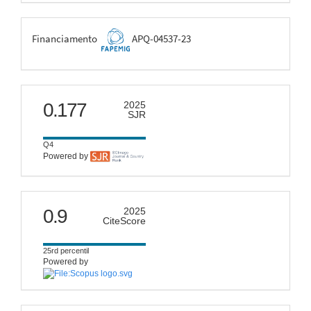
FAPEMIG
Financiamento
APQ-04537-23
scimago
0.177
2025
SJR
Q4
Powered by
citescore
0.9
2025
CiteScore
25rd percentil
Powered by