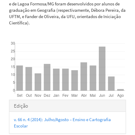
e de Lagoa Formosa/MG foram desenvolvidos por alunos de
graduação em Geografia (respectivamente, Débora Pereira, da
UFTM, e Fander de Oliveira, da UFU, orientados de Iniciação
Científica).
Downloads
Detalhes
Edição
do
v. 66 n. 4 (2014): Julho/Agosto – Ensino e Cartografia
artigo
Escolar