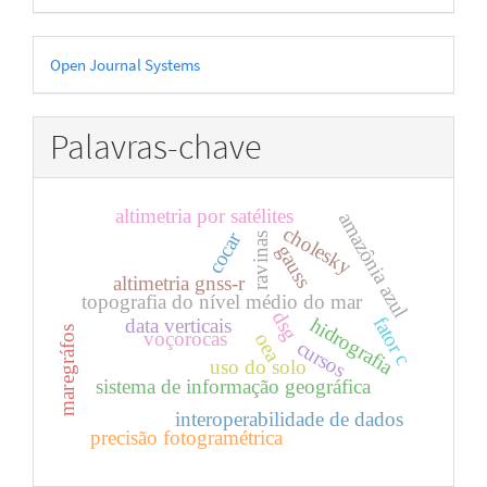
Desenvolvido
Open Journal Systems
por
Palavras-chave
altimetria por satélites
amazônia azul
cholesky
cocar
ravinas
gauss
altimetria gnss-r
topografia do nível médio do mar
dsg
fator c
hidrografia
data verticais
maregráfos
voçorocas
oea
cursos
uso do solo
sistema de informação geográfica
interoperabilidade de dados
precisão fotogramétrica