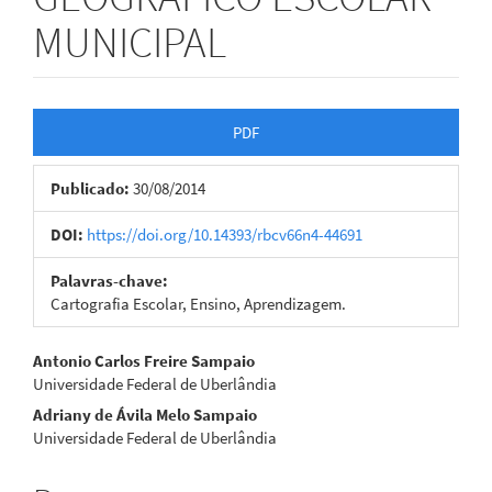
MUNICIPAL
Barra
PDF
lateral
Publicado:
30/08/2014
de
artigos
DOI:
https://doi.org/10.14393/rbcv66n4-44691
Palavras-chave:
Cartografia Escolar, Ensino, Aprendizagem.
Conteúdo
Antonio Carlos Freire Sampaio
Universidade Federal de Uberlândia
do
Adriany de Ávila Melo Sampaio
artigo
Universidade Federal de Uberlândia
principal