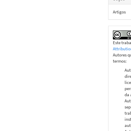
Artigos
Este trab
Attributio
Autores q
termos:
Aut
dir
lic
per
da 
Aut
sep
tra
ins
aut