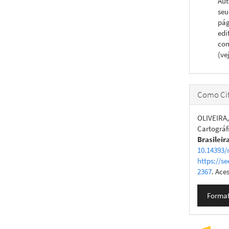
Aut
seu
pág
edi
com
(ve
Como Cit
OLIVEIRA,
Cartográf
Brasileir
10.14393/
https://se
2367
. Ace
Format