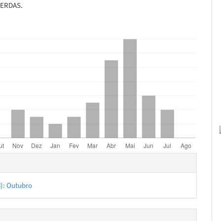
 ERDAS.
hes
8): Outubro