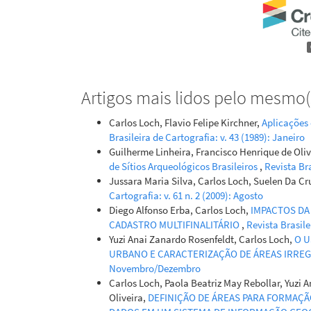
Artigos mais lidos pelo mesmo(s
Carlos Loch, Flavio Felipe Kirchner,
Aplicações
Brasileira de Cartografia: v. 43 (1989): Janeiro
Guilherme Linheira, Francisco Henrique de Oliv
de Sítios Arqueológicos Brasileiros
,
Revista Bra
Jussara Maria Silva, Carlos Loch, Suelen Da Cr
Cartografia: v. 61 n. 2 (2009): Agosto
Diego Alfonso Erba, Carlos Loch,
IMPACTOS DA
CADASTRO MULTIFINALITÁRIO
,
Revista Brasile
Yuzi Anai Zanardo Rosenfeldt, Carlos Loch,
O U
URBANO E CARACTERIZAÇÃO DE ÁREAS IRRE
Novembro/Dezembro
Carlos Loch, Paola Beatriz May Rebollar, Yuzi An
Oliveira,
DEFINIÇÃO DE ÁREAS PARA FORMAÇ