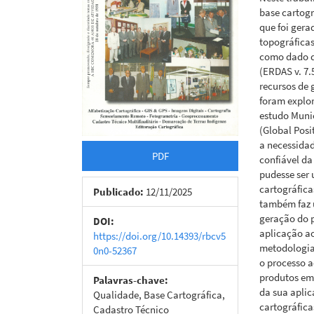
base cartog
que foi gera
topográficas
como dado d
(ERDAS v. 7.
recursos de 
foram explor
estudo Muni
(Global Posi
a necessidad
PDF
confiável da
pudesse ser
cartográfica
Publicado:
12/11/2025
também faz 
geração do p
DOI:
aplicação ao
https://doi.org/10.14393/rbcv5
metodologia
0n0-52367
o processo a
produtos em 
Palavras-chave:
da sua apli
Qualidade, Base Cartográfica,
cartográfica
Cadastro Técnico