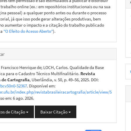
ores têm permissão e são estimulados a publicar e distribuir
 trabalho online (ex.: em repositórios institucionais ou na sua
ina pessoal) a qualquer ponto antes ou durante o processo
torial, já que isso pode gerar alterações produtivas, bem
o aumentar o impacto e a citação do trabalho publicado
ja
"O Efeito do Acesso Aberto"
).
ar
D
 Francisco Henrique de; LOCH, Carlos. Qualidade da Base
ica para o Cadastro Técnico Multifinalitário.
Revista
p
a de Cartografia
, Uberlândia, v. 50, p. 49–56, 2025. DOI:
rbcv50n0-52367
. Disponível em:
er.ufu.br/index.php/revistabrasileiracartografia/article/view/5
sso em: 6 ago. 2026.
os de Citação
Baixar Citação