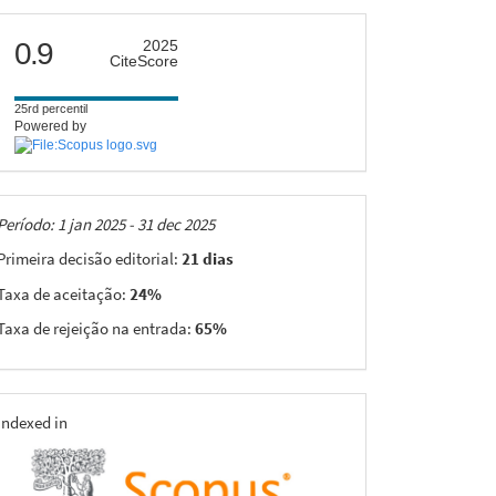
citescore
0.9
2025
CiteScore
25rd percentil
Powered by
Taxas
Período: 1 jan 2025 - 31 dec 2025
Primeira decisão editorial:
21 dias
Taxa de aceitação:
24%
Taxa de rejeição na entrada:
65%
indexing
Indexed in