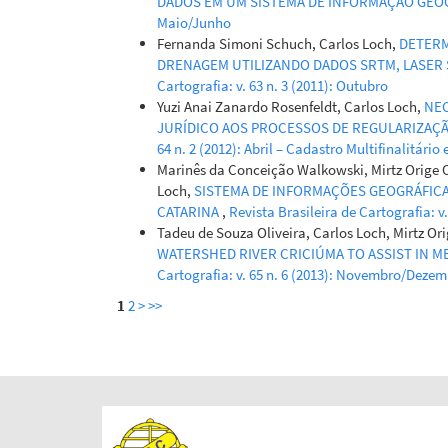
DADOS EM UM SISTEMA DE INFORMAÇÃO GEO
Maio/Junho
Fernanda Simoni Schuch, Carlos Loch,
DETERM
DRENAGEM UTILIZANDO DADOS SRTM, LASER
Cartografia: v. 63 n. 3 (2011): Outubro
Yuzi Anai Zanardo Rosenfeldt, Carlos Loch,
NEC
JURÍDICO AOS PROCESSOS DE REGULARIZAÇÃ
64 n. 2 (2012): Abril – Cadastro Multifinalitár
Marinês da Conceição Walkowski, Mirtz Orige O
Loch,
SISTEMA DE INFORMAÇÕES GEOGRÁFICA
CATARINA
,
Revista Brasileira de Cartografia: v.
Tadeu de Souza Oliveira, Carlos Loch, Mirtz Ori
WATERSHED RIVER CRICIÚMA TO ASSIST IN 
Cartografia: v. 65 n. 6 (2013): Novembro/Deze
1
2
>
>>