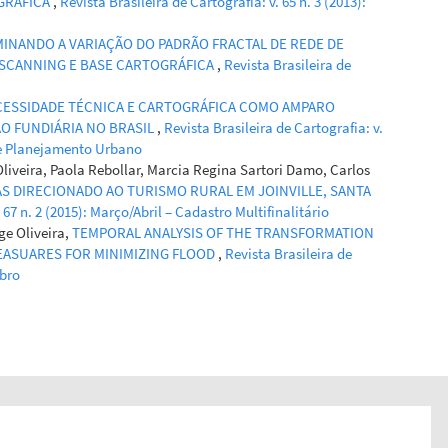
GRÁFICA
,
Revista Brasileira de Cartografia: v. 65 n. 3 (2013):
INANDO A VARIAÇÃO DO PADRÃO FRACTAL DE REDE DE
 SCANNING E BASE CARTOGRÁFICA
,
Revista Brasileira de
ESSIDADE TÉCNICA E CARTOGRÁFICA COMO AMPARO
O FUNDIÁRIA NO BRASIL
,
Revista Brasileira de Cartografia: v.
io e Planejamento Urbano
liveira, Paola Rebollar, Marcia Regina Sartori Damo, Carlos
S DIRECIONADO AO TURISMO RURAL EM JOINVILLE, SANTA
 67 n. 2 (2015): Março/Abril – Cadastro Multifinalitário
ge Oliveira,
TEMPORAL ANALYSIS OF THE TRANSFORMATION
MEASUARES FOR MINIMIZING FLOOD
,
Revista Brasileira de
mbro