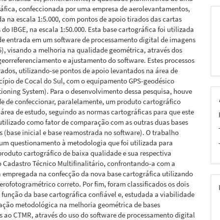
ráfica, confeccionada por uma empresa de aerolevantamentos,
da na escala 1:5.000, com pontos de apoio tirados das cartas
 do IBGE, na escala 1:50.000. Esta base cartográfica foi utilizada
e entrada em um software de processamento digital de imagens
5), visando a melhoria na qualidade geométrica, através dos
georreferenciamento e ajustamento do software. Estes processos
ados, utilizando-se pontos de apoio levantados na área de
cípio de Cocal do Sul, com o equipamento GPS-geodésico
tioning System). Para o desenvolvimento dessa pesquisa, houve
e de confeccionar, paralelamente, um produto cartográfico
 área de estudo, seguindo as normas cartográficas para que este
 utilizado como fator de comparação com as outras duas bases
s (base inicial e base reamostrada no software). O trabalho
um questionamento à metodologia que foi utilizada para
roduto cartográfico de baixa qualidade e sua respectiva
 Cadastro Técnico Multifinalitário, confrontando-a com a
 empregada na confecção da nova base cartográfica utilizando
erofotogramétrico correto. Por fim, foram classificados os dois
função da base cartográfica confiável e, estudada a viabilidade
cação metodológica na melhoria geométrica de bases
s ao CTMR, através do uso do software de processamento digital