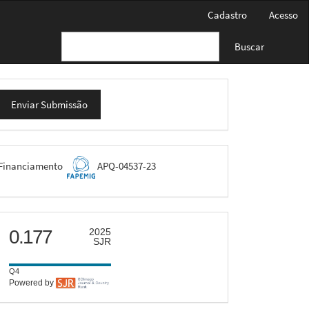
Cadastro
Acesso
Buscar
nviar
Enviar Submissão
ubmissão
FAPEMIG
Financiamento
APQ-04537-23
scimago
0.177
2025
SJR
Q4
Powered by