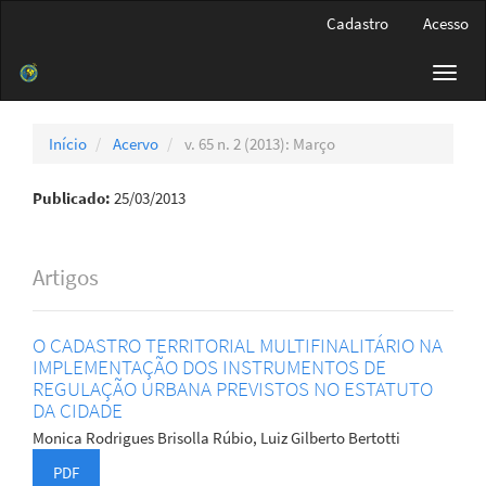
Navegação
Cadastro
Acesso
Principal
Conteúdo
Toggl
principal
navig
Barra
Lateral
Início
Acervo
v. 65 n. 2 (2013): Março
Publicado:
25/03/2013
Artigos
O CADASTRO TERRITORIAL MULTIFINALITÁRIO NA
IMPLEMENTAÇÃO DOS INSTRUMENTOS DE
REGULAÇÃO URBANA PREVISTOS NO ESTATUTO
DA CIDADE
Monica Rodrigues Brisolla Rúbio, Luiz Gilberto Bertotti
PDF