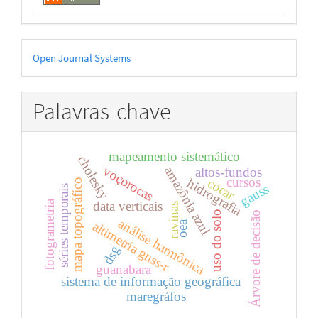
Desenvolvido
Open Journal Systems
por
Palavras-chave
mapeamento sistemático
cholesky
voçorocas
amazônia azul
altos-fundos
cursos
hidrografia
cocar
mapa topográfico
gauss
séries temporais
fotogrametria
data verticais
ravinas
uso do solo
Árvore de decisão
análise harmônica
altimetria gnss-r
oea
dsg
guanabara
sistema de informação geográfica
maregráfos