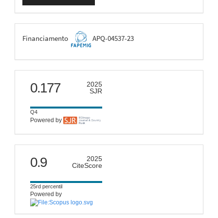
Submissão
FAPEMIG
Financiamento
APQ-04537-23
scimago
0.177
2025
SJR
Q4
Powered by
citescore
0.9
2025
CiteScore
25rd percentil
Powered by