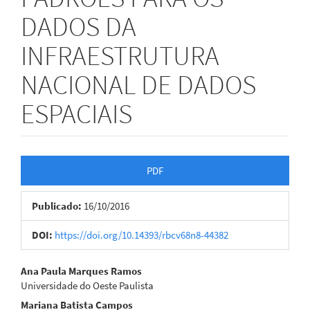
DADOS DA
INFRAESTRUTURA
NACIONAL DE DADOS
ESPACIAIS
Barra
PDF
lateral
Publicado:
16/10/2016
de
artigos
DOI:
https://doi.org/10.14393/rbcv68n8-44382
Conteúdo
Ana Paula Marques Ramos
Universidade do Oeste Paulista
do
Mariana Batista Campos