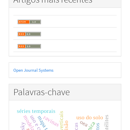
Desenvolvido
Open Journal Systems
por
Palavras-chave
séries temporais
data verticais
ravinas
uso do solo
oea