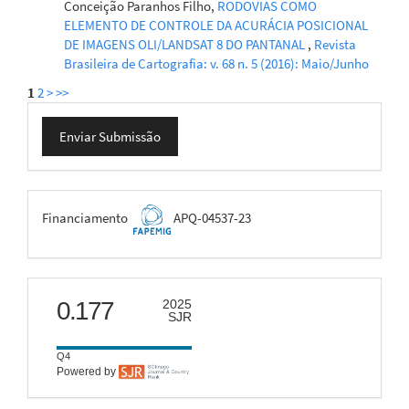
Conceição Paranhos Filho,
RODOVIAS COMO
ELEMENTO DE CONTROLE DA ACURÁCIA POSICIONAL
DE IMAGENS OLI/LANDSAT 8 DO PANTANAL
,
Revista
Brasileira de Cartografia: v. 68 n. 5 (2016): Maio/Junho
1
2
>
>>
Enviar
Enviar Submissão
Submissão
FAPEMIG
Financiamento
APQ-04537-23
scimago
0.177
2025
SJR
Q4
Powered by