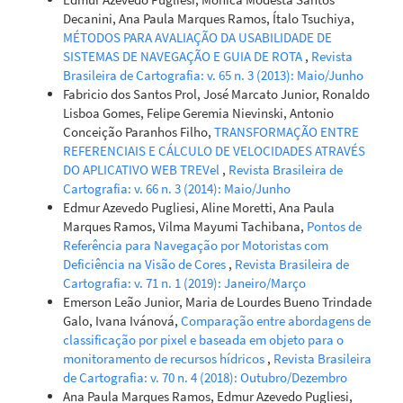
Decanini, Ana Paula Marques Ramos, Ítalo Tsuchiya,
MÉTODOS PARA AVALIAÇÃO DA USABILIDADE DE
SISTEMAS DE NAVEGAÇÃO E GUIA DE ROTA
,
Revista
Brasileira de Cartografia: v. 65 n. 3 (2013): Maio/Junho
Fabricio dos Santos Prol, José Marcato Junior, Ronaldo
Lisboa Gomes, Felipe Geremia Nievinski, Antonio
Conceição Paranhos Filho,
TRANSFORMAÇÃO ENTRE
REFERENCIAIS E CÁLCULO DE VELOCIDADES ATRAVÉS
DO APLICATIVO WEB TREVel
,
Revista Brasileira de
Cartografia: v. 66 n. 3 (2014): Maio/Junho
Edmur Azevedo Pugliesi, Aline Moretti, Ana Paula
Marques Ramos, Vilma Mayumi Tachibana,
Pontos de
Referência para Navegação por Motoristas com
Deficiência na Visão de Cores
,
Revista Brasileira de
Cartografia: v. 71 n. 1 (2019): Janeiro/Março
Emerson Leão Junior, Maria de Lourdes Bueno Trindade
Galo, Ivana Ivánová,
Comparação entre abordagens de
classificação por pixel e baseada em objeto para o
monitoramento de recursos hídricos
,
Revista Brasileira
de Cartografia: v. 70 n. 4 (2018): Outubro/Dezembro
Ana Paula Marques Ramos, Edmur Azevedo Pugliesi,