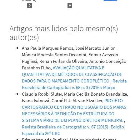
0
0
Artigos mais lidos pelo mesmo(s)
autor(es)
Ana Paula Marques Ramos, José Marcato Junior,
Mônica Modesta Santos Decanini, Edmur Azevedo
Pugliesi, Renan Furlan de Oliveira, Antonio Conceição
Paranhos Filho,
AVALIAÇÃO QUALITATIVA E
QUANTITATIVA DE MÉTODOS DE CLASSIFICAÇÃO DE
DADOS PARA O MAPEAMENTO COROPLÉTICO
,
Revista
Brasileira de Cartografia: v. 68 n. 3 (2016): Março
Claudia Robbi Sluter, Maria Cecília Bonato Brandalize,
Ivana Ivánová, Corné P. J. M. van Elzakker,
PROJETO
CARTOGRÁFICO CENTRADO NO USUÁRIO DOS MAPAS
NECESSÁRIOS À DEFINIÇÃO DA ESTRUTURA DO
SISTEMA VIÁRIO DE UM PLANO DIRETOR MUNICIPAL
,
Revista Brasileira de Cartografia: v. 67 (2015): Edição
Especial do 26º CBC
Edmur Azevedo Pugliesi, Mônica Modesta Santos