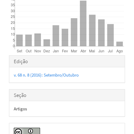
Detalhes
Edição
do
v. 68 n. 8 (2016): Setembro/Outubro
artigo
Seção
Artigos