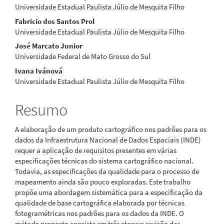
artigo
Universidade Estadual Paulista Júlio de Mesquita Filho
Fabricio dos Santos Prol
principal
Universidade Estadual Paulista Júlio de Mesquita Filho
José Marcato Junior
Universidade Federal de Mato Grosso do Sul
Ivana Ivánová
Universidade Estadual Paulista Júlio de Mesquita Filho
Resumo
A elaboração de um produto cartográfico nos padrões para os
dados da Infraestrutura Nacional de Dados Espaciais (INDE)
requer a aplicação de requisitos presentes em várias
especificações técnicas do sistema cartográfico nacional.
Todavia, as especificações da qualidade para o processo de
mapeamento ainda são pouco exploradas. Este trabalho
propõe uma abordagem sistemática para a especificação da
qualidade de base cartográfica elaborada por técnicas
fotogramétricas nos padrões para os dados da INDE. O
método proposto consiste em três etapas: revisão das