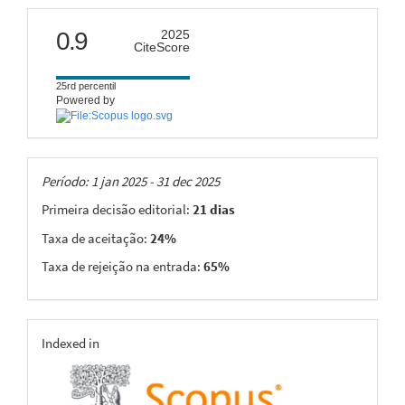
citescore
0.9
2025
CiteScore
25rd percentil
Powered by
Taxas
Período: 1 jan 2025 - 31 dec 2025
Primeira decisão editorial:
21 dias
Taxa de aceitação:
24%
Taxa de rejeição na entrada:
65%
indexing
Indexed in