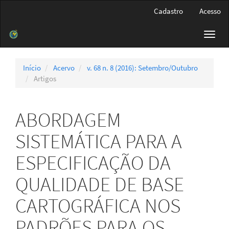
Navegação
Cadastro
Acesso
Principal
Conteúdo
Toggl
principal
navig
Barra
Lateral
Início
Acervo
v. 68 n. 8 (2016): Setembro/Outubro
Artigos
ABORDAGEM
SISTEMÁTICA PARA A
ESPECIFICAÇÃO DA
QUALIDADE DE BASE
CARTOGRÁFICA NOS
PADRÕES PARA OS