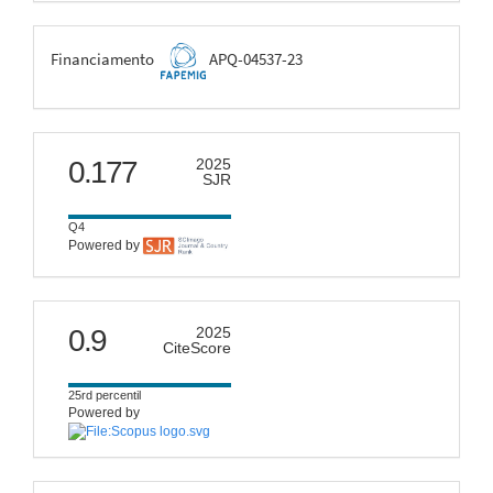
FAPEMIG
Financiamento
APQ-04537-23
scimago
0.177
2025
SJR
Q4
Powered by
citescore
0.9
2025
CiteScore
25rd percentil
Powered by