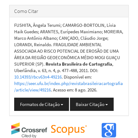
Como Citar
FUSHITA, Ângela Terumi; CAMARGO-BORTOLIN, Lívia
Haik Guedes; ARANTES, Eurípedes Maximiano; MOREIRA,
Marco Antônio Albano; CANÇADO, Cláudio Jorge;
LORANDI, Reinaldo. FRAGILIDADE AMBIENTAL
ASSOCIADA AO RISCO POTENCIAL DE EROSÃO DE UMA
ÁREA DA REGIÃO GEOECONÔMICA MÉDIO MOGI GUAÇU
SUPERIOR (SP).
Revista Brasileira de Cartografia
,
Uberlândia, v. 63, n. 4, p. 477–488, 2011. DOI:
10.14393/rbcv63n4-49216
. Disponível em:
https://seer.ufu.br/index.php/revistabrasileiracartografia
/article/view/49216
. Acesso em: 8 ago. 2026.
Formatos de Citação
Baixar Citação