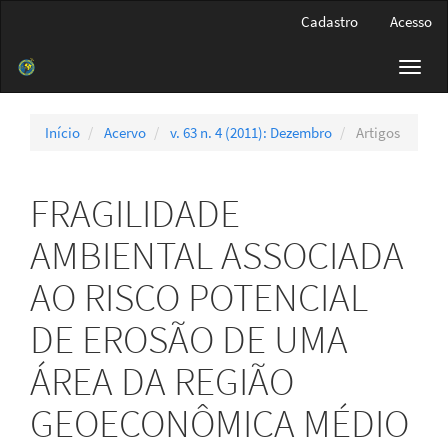
Navegação
Cadastro
Acesso
Principal
Conteúdo
Toggl
principal
navig
Barra
Lateral
Início
Acervo
v. 63 n. 4 (2011): Dezembro
Artigos
FRAGILIDADE
AMBIENTAL ASSOCIADA
AO RISCO POTENCIAL
DE EROSÃO DE UMA
ÁREA DA REGIÃO
GEOECONÔMICA MÉDIO