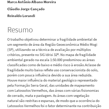
Marco Antônio Albano Moreira
principal
Cláudio Jorge Cançado
Reinaldo Lorandi
Resumo
O trabalho objetivou determinar a fragilidade ambiental de
um segmento de área da Região Geoeconômica Médio Mogi
(SP), utilizando-se a técnica de avaliação por múltiplos
critérios, presente no SIG Idrisi 32®. No mapa de fragilidade
ambiental gerado na escala 1:50.000 predominou as áreas
classificadas como de baixo e médio risco à erosão.Aclasse de
fragilidade muito baixa reflete uso conservacionista do solo,
porém com pouca influência devido a sua área reduzida.
Houve maior influência do material geológico representado
pela Formação Serra Geral, das unidades de mapeamento
com Latossolos Vermelhos, das áreas com várias fisionomias
de cerrado, mata e pastagem. As áreas com vegetação
natural são restritas e esparsas, de modo que a ocorrência do
Latossolos Vermelhos foi o fator determinante na contribuição