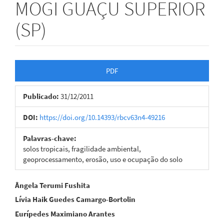
MOGI GUAÇU SUPERIOR
(SP)
Barra
PDF
lateral
Publicado:
31/12/2011
de
artigos
DOI:
https://doi.org/10.14393/rbcv63n4-49216
Palavras-chave:
solos tropicais, fragilidade ambiental,
geoprocessamento, erosão, uso e ocupação do solo
Conteúdo
Ângela Terumi Fushita
Lívia Haik Guedes Camargo-Bortolin
do
Eurípedes Maximiano Arantes
artigo