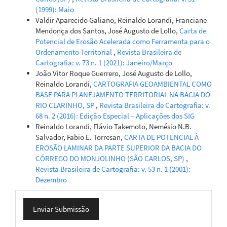
Soil Science - Emerging Technologies, Global
(1999): Maio
Perspectives and Applications.
.
Valdir Aparecido Galiano, Reinaldo Lorandi, Franciane
10.5772/intechopen.98896
Mendonça dos Santos, José Augusto de Lollo,
Carta de
Potencial de Erosão Acelerada como Ferramenta para o
Ordenamento Territorial
,
Revista Brasileira de
Cartografia: v. 73 n. 1 (2021): Janeiro/Março
João Vitor Roque Guerrero, José Augusto de Lollo,
Reinaldo Lorandi,
CARTOGRAFIA GEOAMBIENTAL COMO
BASE PARA PLANEJAMENTO TERRITORIAL NA BACIA DO
RIO CLARINHO, SP
,
Revista Brasileira de Cartografia: v.
68 n. 2 (2016): Edição Especial – Aplicações dos SIG
Reinaldo Lorandi, Flávio Takemoto, Nemésio N.B.
Salvador, Fabio E. Torresan,
CARTA DE POTENCIAL À
EROSÃO LAMINAR DA PARTE SUPERIOR DA BACIA DO
CÓRREGO DO MONJOLINHO (SÃO CARLOS, SP)
,
Revista Brasileira de Cartografia: v. 53 n. 1 (2001):
Dezembro
Enviar
Enviar Submissão
Submissão