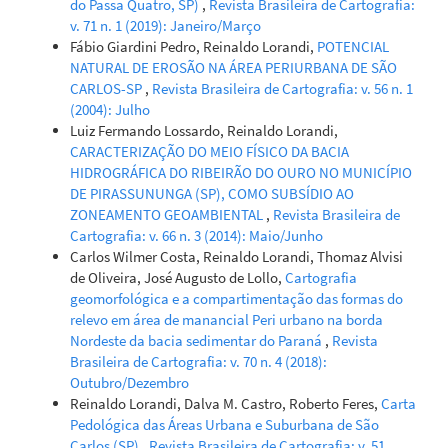
do Passa Quatro, SP)
,
Revista Brasileira de Cartografia:
v. 71 n. 1 (2019): Janeiro/Março
Gustavo Henrique Andrade da Cruz, Isabella Beatrys Algarte
Fábio Giardini Pedro, Reinaldo Lorandi,
POTENCIAL
Emerenciano
(2026)
NATURAL DE EROSÃO NA ÁREA PERIURBANA DE SÃO
Fragilidade Ambiental na Bacia Hidrográfica do Rio Ivaí:
CARLOS-SP
,
Revista Brasileira de Cartografia: v. 56 n. 1
análise temporo-espacial e implicações ambientais.
(2004): Julho
Geografia (Londrina), 35(2), 151.
Luiz Fermando Lossardo, Reinaldo Lorandi,
10.5433/2447-1747.2026v35n2p151
CARACTERIZAÇÃO DO MEIO FÍSICO DA BACIA
HIDROGRÁFICA DO RIBEIRÃO DO OURO NO MUNICÍPIO
DE PIRASSUNUNGA (SP), COMO SUBSÍDIO AO
ZONEAMENTO GEOAMBIENTAL
,
Revista Brasileira de
Eduarda Romanini, Angela Terumi Fushita, José Eduardo dos
Cartografia: v. 66 n. 3 (2014): Maio/Junho
Santos
(2016)
Carlos Wilmer Costa, Reinaldo Lorandi, Thomaz Alvisi
An Approach to Environmental Planning and
de Oliveira, José Augusto de Lollo,
Cartografia
Sustainable Management of Watersheds and
geomorfológica e a compartimentação das formas do
Municipalities in Southeastern Brazil.
Open Journal of
relevo em área de manancial Peri urbano na borda
Ecology, 06(11), 667.
Nordeste da bacia sedimentar do Paraná
,
Revista
10.4236/oje.2016.611062
Brasileira de Cartografia: v. 70 n. 4 (2018):
Outubro/Dezembro
Reinaldo Lorandi, Dalva M. Castro, Roberto Feres,
Carta
Léon Etienne Parent, William Natale, Gustavo Brunetto
Pedológica das Áreas Urbana e Suburbana de São
(2022)
Carlos (SP)
,
Revista Brasileira de Cartografia: v. 51