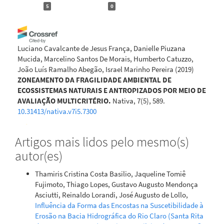
5
0
Luciano Cavalcante de Jesus França, Danielle Piuzana
Mucida, Marcelino Santos De Morais, Humberto Catuzzo,
João Luís Ramalho Abegão, Israel Marinho Pereira
(2019)
ZONEAMENTO DA FRAGILIDADE AMBIENTAL DE
ECOSSISTEMAS NATURAIS E ANTROPIZADOS POR MEIO DE
AVALIAÇÃO MULTICRITÉRIO.
Nativa, 7(5), 589.
10.31413/nativa.v7i5.7300
Artigos mais lidos pelo mesmo(s)
João Vitor Roque Guerrero, Elton Vicente Escobar-Silva,
autor(es)
Michel Eustáquio Dantas Chaves, Guilherme Augusto Verola
Mataveli, Luiz Eduardo Moschini
(2023)
Thamiris Cristina Costa Basilio, Jaqueline Tomiê
Detecting Multitemporal Land Use Changes and
Fujimoto, Thiago Lopes, Gustavo Augusto Mendonça
Environmental Fragility in a Heterogeneous Brazilian
Asciutti, Reinaldo Lorandi, José Augusto de Lollo,
Landscape.
Papers in Applied Geography, 9(1), 89.
Influência da Forma das Encostas na Suscetibilidade à
10.1080/23754931.2022.2117565
Erosão na Bacia Hidrográfica do Rio Claro (Santa Rita