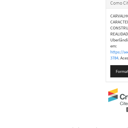
Como Cit
CARVALHO,
CARACTE
CONSTRU
REALIDAD
Uberlândia
em:
https://se
3784
. Ace
Format