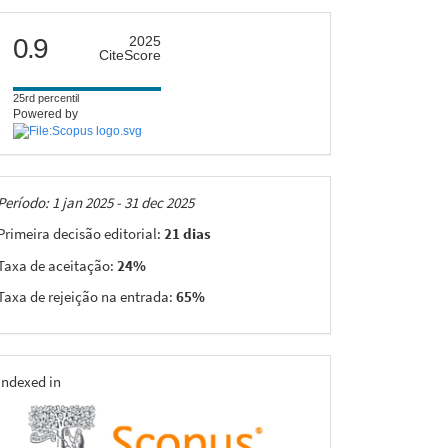
citescore
0.9
2025
CiteScore
25rd percentil
Powered by
Taxas
Período: 1 jan 2025 - 31 dec 2025
Primeira decisão editorial:
21 dias
Taxa de aceitação:
24%
Taxa de rejeição na entrada:
65%
indexing
Indexed in