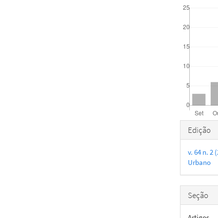
Detal
Edição
do
v. 64 n. 2
artigo
Urbano
Seção
Artigos