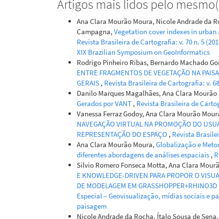
Artigos mais lidos pelo mesmo(s
Ana Clara Mourão Moura, Nicole Andrade da Ro
Campagna,
Vegetation cover indexes in urban
Revista Brasileira de Cartografia: v. 70 n. 5 (2
XIX Brazilian Symposium on GeoInformatics
Rodrigo Pinheiro Ribas, Bernardo Machado Go
ENTRE FRAGMENTOS DE VEGETAÇÃO NA PAISA
GERAIS
,
Revista Brasileira de Cartografia: v. 6
Danilo Marques Magalhães, Ana Clara Mourão
Gerados por VANT
,
Revista Brasileira de Cartog
Vanessa Ferraz Godoy, Ana Clara Mourão Moura
NAVEGAÇÃO VIRTUAL NA PROMOÇÃO DO USU
REPRESENTAÇÃO DO ESPAÇO
,
Revista Brasilei
Ana Clara Mourão Moura,
Globalização e Meto
diferentes abordagens de análises espaciais
,
R
Silvio Romero Fonseca Motta, Ana Clara Mourã
E KNOWLEDGE-DRIVEN PARA PROPOR O VISUAL
DE MODELAGEM EM GRASSHOPPER+RHINO3D
Especial – Geovisualização, mídias sociais e p
paisagem
Nicole Andrade da Rocha, Ítalo Sousa de Sena