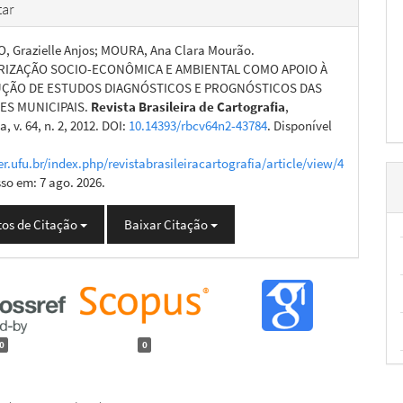
ar
 Grazielle Anjos; MOURA, Ana Clara Mourão.
RIZAÇÃO SOCIO-ECONÔMICA E AMBIENTAL COMO APOIO À
ÇÃO DE ESTUDOS DIAGNÓSTICOS E PROGNÓSTICOS DAS
ES MUNICIPAIS.
Revista Brasileira de Cartografia
,
, v. 64, n. 2, 2012. DOI:
10.14393/rbcv64n2-43784
. Disponível
er.ufu.br/index.php/revistabrasileiracartografia/article/view/4
sso em: 7 ago. 2026.
os de Citação
Baixar Citação
0
0