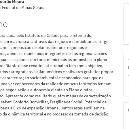
Mourão Moura
 Federal de Minas Gerais
pal
mo
ura dada pelo Estatuto da Cidade para o retorno do
o em macroescala através das regiões metropolitanas, surge
rio: a imposição de planos diretores regionais e
os, aonde os municípios integrantes destas regionalizações
uar seus planos diretores municipais ás propostas do plano
o. Diante desse cenário, este trabalho tem como objetivo,
ados cartográficos e alfanuméricos e softwares gratuitos propor
e caracterização socioambiental e econômico para que os
uma vez conhecedores da realidade em seus territórios tenham
 de negociação e autonomia diante ao Plano diretor
no. Apresenta como resultado quatro mapas de caracterização
 saber: Conforto Domiciliar, Fragilidade Social, Potencial de
bana e Eixo de expansão Urbana. Juntos estes auxiliam na
da dinâmica territorial e no processo de tomada de decisão.