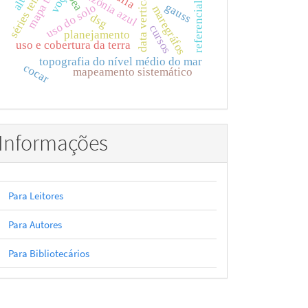
referencial vertical
séries temporais
amazônia azul
data verticais
oea
gauss
uso do solo
maregráfos
dsg
cursos
planejamento
uso e cobertura da terra
topografia do nível médio do mar
cocar
mapeamento sistemático
Informações
Para Leitores
Para Autores
Para Bibliotecários