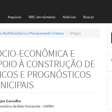
l
Arquivos
RBC em números
Notícias
Buscar
E
stro Multifinalitário e Planejamento Urbano
Artigos
S
OCIO-ECONÔMICA E
POIO À CONSTRUÇÃO DE
ICOS E PROGNÓSTICOS
NICIPAIS
eúdo
njos Carvalho
rsitário de Belo Horizonte - UNIBH