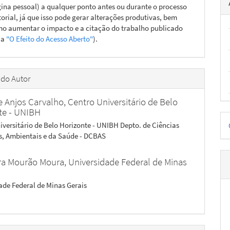
ina pessoal) a qualquer ponto antes ou durante o processo
torial, já que isso pode gerar alterações produtivas, bem
o aumentar o impacto e a citação do trabalho publicado
ja
"O Efeito do Acesso Aberto"
).
 do Autor
le Anjos Carvalho,
Centro Universitário de Belo
te - UNIBH
D
iversitário de Belo Horizonte - UNIBH Depto. de Ciências
p
s, Ambientais e da Saúde - DCBAS
ra Mourão Moura,
Universidade Federal de Minas
ade Federal de Minas Gerais