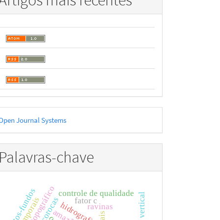
Artigos mais recentes
esenvolvido
Open Journal Systems
or
Palavras-chave
mapa topográfico
altos-fundos
controle de qualidade
voçorocas
fator c
hidrografia
ravinas