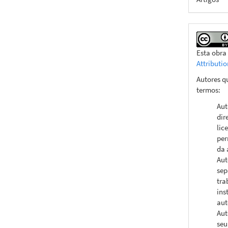
Esta obra
Attributi
Autores q
termos:
Aut
dir
lic
per
da 
Aut
sep
tra
ins
aut
Aut
seu