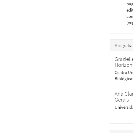
pág
edi
com
(ve
Biografia
Graziel
Horizon
Centro Un
Biológica
Ana Cla
Gerais
Universid