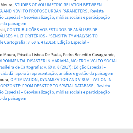
o Moura,
STUDIES OF VOLUMETRIC RELATION BETWEEN
ATA AND NDVI TO PROPOSE URBAN PARAMETERS
,
Revista
ição Especial – Geovisualização, mídias sociais e participação
ão da paisagem
ski,
CONTRIBUIÇÕES AOS ESTUDOS DE ANÁLISES DE
SES MULTICRITÉRIOS - "SENSITIVITY ANALYSIS TO
de Cartografia: v. 68 n. 4 (2016): Edição Especial –
o Moura, Priscila Lisboa De Paula, Pedro Benedito Casagrande,
VIRONMENTAL DISASTER IN MARIANA, MG: FROM VGI TO SOCIAL
asileira de Cartografia: v. 69 n. 8 (2017): Edição Especial –
o cidadã: apoio à representação, análise e gestão da paisagem
Moura,
OPTIMIZATION, DYNAMIZATION AND VISUALIZATION IN
 HORIZONTE: FROM DESKTOP TO SPATIAL DATABASE
,
Revista
ição Especial – Geovisualização, mídias sociais e participação
ão da paisagem