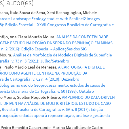
) autor(es)
cha, Ítalo Sousa de Sena, Xeni Kechagioglou, Michele
 areas: Landscape Ecology studies with Sentinel2 images
,
018): Edição Especial – XXVII Congresso Brasileiro de Cartografia e
ntijo, Ana Clara Mourão Moura,
ANÁLISE DA CONECTIVIDADE
GEM: ESTUDO NA REGIÃO DA SERRA DO ESPINHAÇO EM MINAS
8 n. 2 (2016): Edição Especial – Aplicações dos SIG
 Moura,
Análise da Morfologia de Modelos Digitais de Superfície
rafia: v. 73 n. 3 (2021): Julho/Setembro
, Paulo Márcio Leal de Menezes,
A CARTOGRAFIA DIGITAL E
ÁRIO COMO AGENTE CENTRAL NA PRODUÇÃO DA
ra de Cartografia: v. 62 n. 4 (2010): Dezembro
dologias no uso do Geoprocessamento: estudos de casos de
evista Brasileira de Cartografia: v. 50 (1998): Outubro
o Moura, Suellen Roquete Ribeiro,
AMPLIANDO DO DATA-DRIVEN
-DRIVEN NA ANÁLISE DE MULTICRITÉRIOS: ESTUDO DE CASO
,
Revista Brasileira de Cartografia: v. 69 n. 8 (2017): Edição
articipação cidadã: apoio à representação, análise e gestão da
, Pedro Benedito Casagrande, Marina Magalhães de Castro,