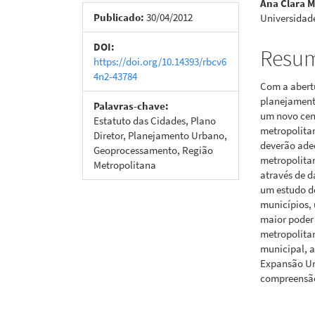
Ana Clara 
de
artigo
Publicado:
30/04/2012
Universidade
artigos
princi
DOI:
Resu
https://doi.org/10.14393/rbcv6
4n2-43784
Com a abert
planejament
Palavras-chave:
um novo cená
Estatuto das Cidades, Plano
metropolitan
Diretor, Planejamento Urbano,
deverão adeq
Geoprocessamento, Região
metropolitan
Metropolitana
através de d
um estudo d
municípios, 
maior poder
metropolita
municipal, a
Expansão Ur
compreensão 
Downloads