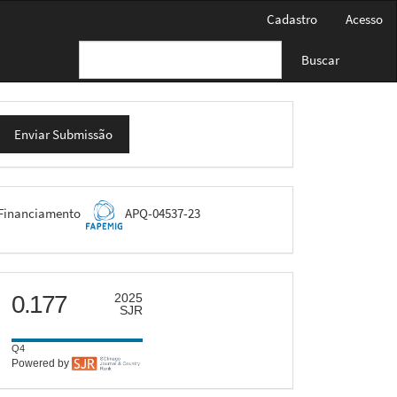
Cadastro
Acesso
Buscar
nviar
Enviar Submissão
ubmissão
FAPEMIG
Financiamento
APQ-04537-23
scimago
0.177
2025
SJR
Q4
Powered by