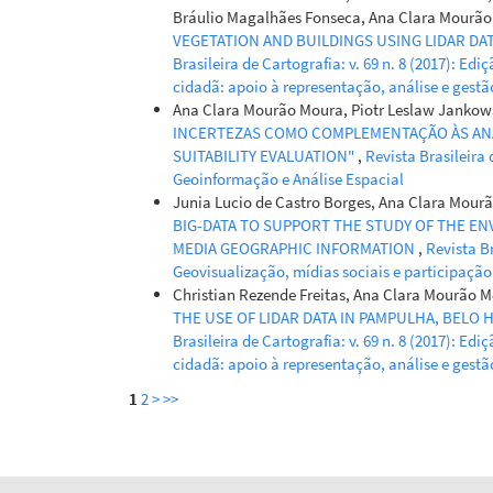
Bráulio Magalhães Fonseca, Ana Clara Mourã
VEGETATION AND BUILDINGS USING LIDAR D
Brasileira de Cartografia: v. 69 n. 8 (2017): Ed
cidadã: apoio à representação, análise e gest
Ana Clara Mourão Moura, Piotr Leslaw Jankow
INCERTEZAS COMO COMPLEMENTAÇÃO ÀS ANÁLI
SUITABILITY EVALUATION"
,
Revista Brasileira 
Geoinformação e Análise Espacial
Junia Lucio de Castro Borges, Ana Clara Mourã
BIG-DATA TO SUPPORT THE STUDY OF THE EN
MEDIA GEOGRAPHIC INFORMATION
,
Revista Br
Geovisualização, mídias sociais e participaçã
Christian Rezende Freitas, Ana Clara Mourão 
THE USE OF LIDAR DATA IN PAMPULHA, BELO
Brasileira de Cartografia: v. 69 n. 8 (2017): Ed
cidadã: apoio à representação, análise e gest
1
2
>
>>