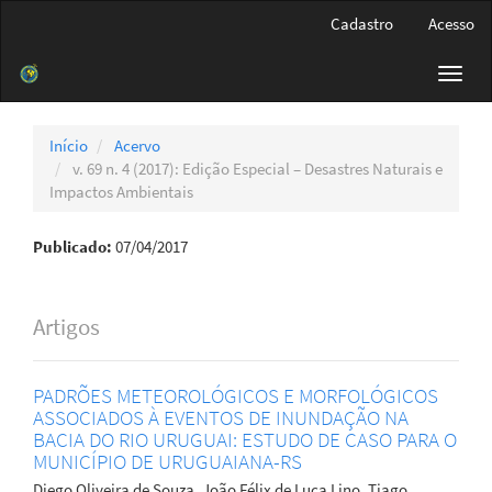
Navegação
Cadastro
Acesso
Principal
Conteúdo
Toggl
principal
navig
Barra
Lateral
Início
Acervo
v. 69 n. 4 (2017): Edição Especial – Desastres Naturais e
Impactos Ambientais
Publicado:
07/04/2017
Artigos
PADRÕES METEOROLÓGICOS E MORFOLÓGICOS
ASSOCIADOS À EVENTOS DE INUNDAÇÃO NA
BACIA DO RIO URUGUAI: ESTUDO DE CASO PARA O
MUNICÍPIO DE URUGUAIANA-RS
Diego Oliveira de Souza, João Félix de Luca Lino, Tiago