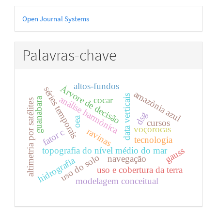
Desenvolvido
Open Journal Systems
por
Palavras-chave
altos-fundos
Árvore de decisão
séries temporais
amazônia azul
data verticais
análise harmônica
cocar
guanabara
altimetria por satélites
dsg
oea
cursos
voçorocas
ravinas
fator c
tecnologia
topografia do nível médio do mar
gauss
uso do solo
navegação
hidrografia
uso e cobertura da terra
modelagem conceitual