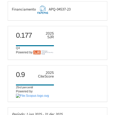
FAPEMIG
Financiamento
APQ-04537-23
scimago
0.177
2025
SJR
Q4
Powered by
citescore
0.9
2025
CiteScore
25rd percentil
Powered by
Taxas
Período: 1 jan 2025 - 31 dec 2025