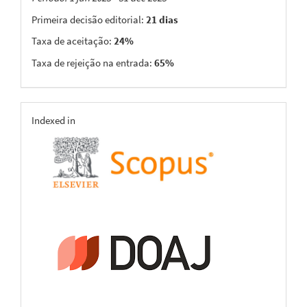
Primeira decisão editorial:
21 dias
Taxa de aceitação:
24%
Taxa de rejeição na entrada:
65%
indexing
Indexed in