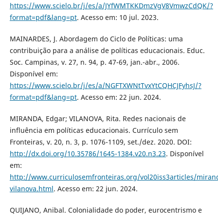
https://www.scielo.br/j/es/a/JYfWMTKKDmzVgV8VmwzCdQK/?
format=pdf&lang=pt
. Acesso em: 10 jul. 2023.
MAINARDES, J. Abordagem do Ciclo de Políticas: uma
contribuição para a análise de políticas educacionais. Educ.
Soc. Campinas, v. 27, n. 94, p. 47-69, jan.-abr., 2006.
Disponível em:
https://www.scielo.br/j/es/a/NGFTXWNtTvxYtCQHCJFyhsJ/?
format=pdf&lang=pt
. Acesso em: 22 jun. 2024.
MIRANDA, Edgar; VILANOVA, Rita. Redes nacionais de
influência em políticas educacionais. Currículo sem
Fronteiras, v. 20, n. 3, p. 1076-1109, set./dez. 2020. DOI:
http://dx.doi.org/10.35786/1645-1384.v20.n3.23
. Disponível
em:
http://www.curriculosemfronteiras.org/vol20iss3articles/miran
vilanova.html
. Acesso em: 22 jun. 2024.
QUIJANO, Anibal. Colonialidade do poder, eurocentrismo e