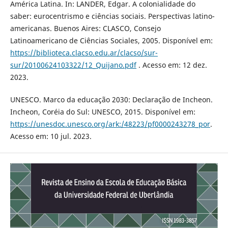
América Latina. In: LANDER, Edgar. A colonialidade do
saber: eurocentrismo e ciências sociais. Perspectivas latino-
americanas. Buenos Aires: CLASCO, Consejo
Latinoamericano de Ciências Sociales, 2005. Disponível em:
https://biblioteca.clacso.edu.ar/clacso/sur-
sur/20100624103322/12_Quijano.pdf
. Acesso em: 12 dez.
2023.
UNESCO. Marco da educação 2030: Declaração de Incheon.
Incheon, Coréia do Sul: UNESCO, 2015. Disponível em:
https://unesdoc.unesco.org/ark:/48223/pf0000243278_por
.
Acesso em: 10 jul. 2023.