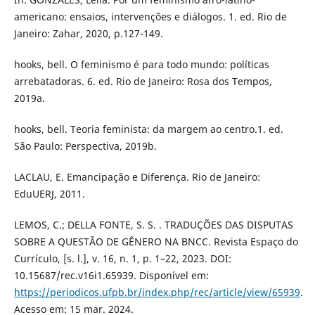
americano: ensaios, intervenções e diálogos. 1. ed. Rio de
Janeiro: Zahar, 2020, p.127-149.
hooks, bell. O feminismo é para todo mundo: políticas
arrebatadoras. 6. ed. Rio de Janeiro: Rosa dos Tempos,
2019a.
hooks, bell. Teoria feminista: da margem ao centro.1. ed.
São Paulo: Perspectiva, 2019b.
LACLAU, E. Emancipação e Diferença. Rio de Janeiro:
EduUERJ, 2011.
LEMOS, C.; DELLA FONTE, S. S. . TRADUÇÕES DAS DISPUTAS
SOBRE A QUESTÃO DE GÊNERO NA BNCC. Revista Espaço do
Currículo, [s. l.], v. 16, n. 1, p. 1–22, 2023. DOI:
10.15687/rec.v16i1.65939. Disponível em:
https://periodicos.ufpb.br/index.php/rec/article/view/65939
.
Acesso em: 15 mar. 2024.