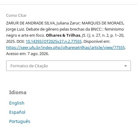
Como Citar
ZARUR DE ANDRADE SILVA, Juliana Zarur; MARQUES DE MORAES,
Jorge Luiz. Debate de gênero pelas brechas da BNCC:: feminismo
negro e arte em foco.
Olhares & Trilhas
,
[S. l.]
, v. 27, n. 2, p. 1–20,
2025. DOI:
10.14393/OT2025v27.n.2.77555
. Disponível em:
https://seer.ufu.br/index.php/olharesetrilhas/article/view/77555
.
Acesso em: 7 ago. 2026.
Formatos de Citação
Idioma
English
Español
Português