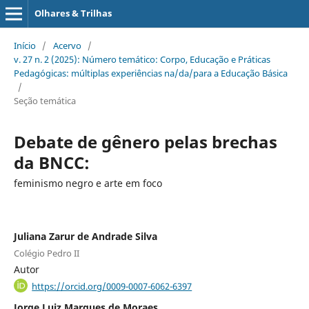
Olhares & Trilhas
Início
/
Acervo
/
v. 27 n. 2 (2025): Número temático: Corpo, Educação e Práticas
Pedagógicas: múltiplas experiências na/da/para a Educação Básica
/
Seção temática
Debate de gênero pelas brechas
da BNCC:
feminismo negro e arte em foco
Juliana Zarur de Andrade Silva
Colégio Pedro II
Autor
https://orcid.org/0009-0007-6062-6397
Jorge Luiz Marques de Moraes