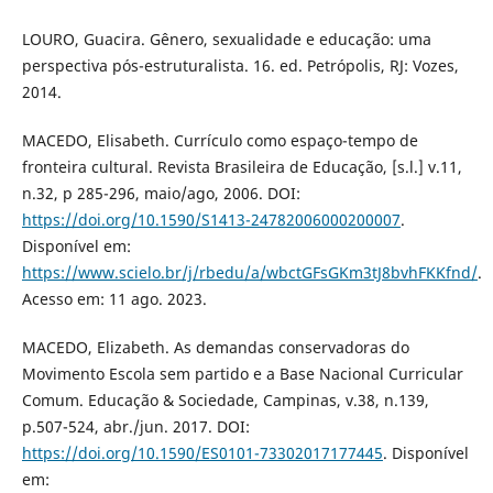
LOURO, Guacira. Gênero, sexualidade e educação: uma
perspectiva pós-estruturalista. 16. ed. Petrópolis, RJ: Vozes,
2014.
MACEDO, Elisabeth. Currículo como espaço-tempo de
fronteira cultural. Revista Brasileira de Educação, [s.l.] v.11,
n.32, p 285-296, maio/ago, 2006. DOI:
https://doi.org/10.1590/S1413-24782006000200007
.
Disponível em:
https://www.scielo.br/j/rbedu/a/wbctGFsGKm3tJ8bvhFKKfnd/
.
Acesso em: 11 ago. 2023.
MACEDO, Elizabeth. As demandas conservadoras do
Movimento Escola sem partido e a Base Nacional Curricular
Comum. Educação & Sociedade, Campinas, v.38, n.139,
p.507-524, abr./jun. 2017. DOI:
https://doi.org/10.1590/ES0101-73302017177445
. Disponível
em: