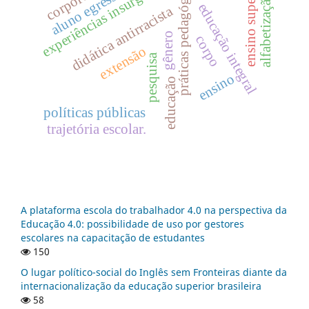
experiências insurgentes
práticas pedagógicas
ensino superior
aluno egresso
alfabetização
educação integral
didática antirracista
gênero
corpo
extensão
pesquisa
ensino
educação
políticas públicas
trajetória escolar.
A plataforma escola do trabalhador 4.0 na perspectiva da
Educação 4.0: possibilidade de uso por gestores
escolares na capacitação de estudantes
150
O lugar político-social do Inglês sem Fronteiras diante da
internacionalização da educação superior brasileira
58