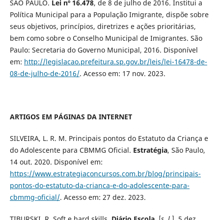
SÃO PAULO.
Lei nº 16.478
, de 8 de julho de 2016. Institui a
Política Municipal para a População Imigrante, dispõe sobre
seus objetivos, princípios, diretrizes e ações prioritárias,
bem como sobre o Conselho Municipal de Imigrantes. São
Paulo: Secretaria do Governo Municipal, 2016. Disponível
em:
http://legislacao.prefeitura.sp.gov.br/leis/lei-16478-de-
08-de-julho-de-2016/
. Acesso em: 17 nov. 2023.
ARTIGOS EM PÁGINAS DA INTERNET
SILVEIRA, L. R. M. Principais pontos do Estatuto da Criança e
do Adolescente para CBMMG Oficial.
Estratégia
, São Paulo,
14 out. 2020. Disponível em:
https://www.estrategiaconcursos.com.br/blog/principais-
pontos-do-estatuto-da-crianca-e-do-adolescente-para-
cbmmg-oficial/
. Acesso em: 27 dez. 2023.
TIBURSKI, R. Soft e hard skills.
Diário Escola
, [
s. l.
], 5 dez.