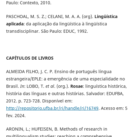
Paulo: Contexto, 2010.
PASCHOAL, M. S. Z.; CELANI, M. A. A. (org).
Lingüística
aplicada
: da aplicação da lingüística à lingüística
transdisciplinar. São Paulo: EDUC, 1992.
CAPÍTULOS DE LIVROS
ALMEIDA FILHO, J. C. P. Ensino de português língua
estrangeira/EPLE: a emergência de uma especialidade no
Brasil.
In
: LOBO, T.
et al
. (org.).
Rosae
: linguística histórica,
história das línguas e outras histórias. Salvador: EDUFBA,
2012. p. 723-728. Disponível em:
http://repositorio.ufba.br/ri/handle/ri/16749
. Acesso em: 5
fev. 2024.
ARONIN, L.; HUFEISEN, B. Methods of research in
multilingualism studies: reaching a comprehensive