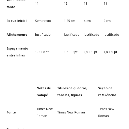
11
12
11
11
fonte
Recuo inicial
Sem recuo
1,25 cm
4 cm
2 cm
Alinhamento
Justificado
Justificado
Justificado
Justificado
Espaçamento
1,0 + 0 pt
1,5 + 0 pt
1,0 + 0 pt
1,0 + 0 pt
entrelinhas
Notas de
Títulos de quadros,
Seção de
rodapé
tabelas, figuras
referências
Times New
Times New
Fonte
Times New Roman
Roman
Roman