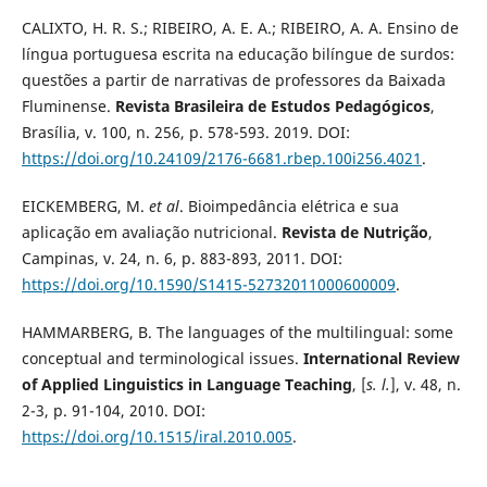
CALIXTO, H. R. S.; RIBEIRO, A. E. A.; RIBEIRO, A. A. Ensino de
língua portuguesa escrita na educação bilíngue de surdos:
questões a partir de narrativas de professores da Baixada
Fluminense.
Revista Brasileira de Estudos Pedagógicos
,
Brasília, v. 100, n. 256, p. 578-593. 2019. DOI:
https://doi.org/10.24109/2176-6681.rbep.100i256.4021
.
EICKEMBERG, M.
et al
. Bioimpedância elétrica e sua
aplicação em avaliação nutricional.
Revista de Nutrição
,
Campinas, v. 24, n. 6, p. 883-893, 2011. DOI:
https://doi.org/10.1590/S1415-52732011000600009
.
HAMMARBERG, B. The languages of the multilingual: some
conceptual and terminological issues.
International Review
of Applied Linguistics in Language Teaching
, [
s. l.
], v. 48, n.
2-3, p. 91-104, 2010. DOI:
https://doi.org/10.1515/iral.2010.005
.