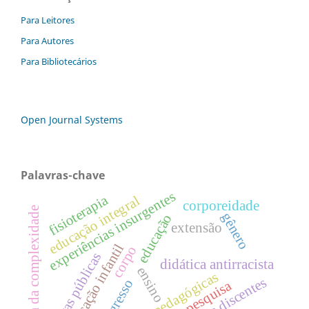
Para Leitores
Para Autores
Para Bibliotecários
Open Journal Systems
Palavras-chave
experiências insurgentes
fisioterapia
educação integral
corporeidade
teoria da complexidade
gênero
educação
extensão
educação infantil
corpo
políticas públicas
didática antirracista
ensino
práticas pedagógicas
pesquisa