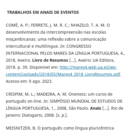
TRABALHOS EM ANAIS DE EVENTOS
COMÉ, A. P.; FERRETE, J. M. R. C.; NHAZILO, T. A. M. O
desenvolvimento da intercompreensão nas escolas
moçambicanas: uma reflexão sobre a comunicação
intercultural e multilingue.
In
: CONGRESSO
INTERNACIONAL PELOS MARES DA LÍNGUA PORTUGUESA, 4.,
2018, Aveiro.
Livro de Resumos
[...]. Aveiro: UA Editora,
2018. p. 39. Disponível em:
http://mares4.web.ua.pt/wp-
content/uploads/2018/05/Mares4_2018_LivroResumos.pdf
.
Acesso em: 9 ago. 2023.
CRISPIM, M. L.; MADEIRA, A. M. Oneness: um curso de
português on-line.
In
: SIMPÓSIO MUNDIAL DE ESTUDOS DE
LÍNGUA PORTUGUESA, 1., 2008, São Paulo.
Anais
[...]. Rio de
Janeiro: Dialogarts, 2008. [
s. p.
].
MEISNITZER, B. O português como língua pluricêntrica