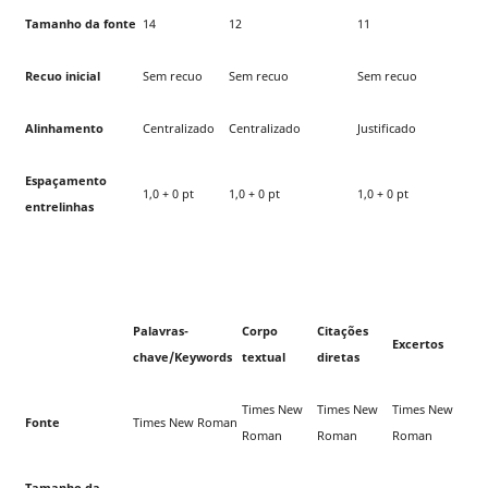
Tamanho da fonte
14
12
11
Recuo inicial
Sem recuo
Sem recuo
Sem recuo
Alinhamento
Centralizado
Centralizado
Justificado
Espaçamento
1,0 + 0 pt
1,0 + 0 pt
1,0 + 0 pt
entrelinhas
Palavras-
Corpo
Citações
Excertos
chave/Keywords
textual
diretas
Times New
Times New
Times New
Fonte
Times New Roman
Roman
Roman
Roman
Tamanho da