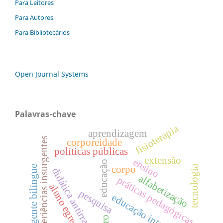
Para Leitores
Para Autores
Para Bibliotecários
Open Journal Systems
Palavras-chave
fisioterapia
aprendizagem
experiências insurgentes
corporeidade
políticas públicas
extensão
ensino
educação
tecnologia
emergente bilíngue
corpo
didática antirracista
alfabetização
práticas pedagógicas
aluno egresso
pesquisa
educação integral