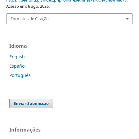
https://seer.ufu.br/index.php/olharesetrilhas/article/view/48875
.
Acesso em: 6 ago. 2026.
Formatos de Citação
Idioma
English
Español
Português
Enviar Submissão
Informações