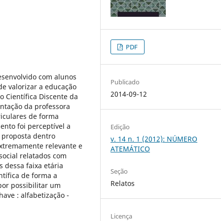
PDF
desenvolvido com alunos
Publicado
de valorizar a educação
2014-09-12
 Científica Discente da
entação da professora
iculares de forma
ento foi perceptível a
Edição
 proposta dentro
v. 14 n. 1 (2012): NÚMERO
 extremamente relevante e
ATEMÁTICO
 social relatados com
 dessa faixa etária
Seção
ntífica de forma a
Relatos
por possibilitar um
have : alfabetização -
Licença