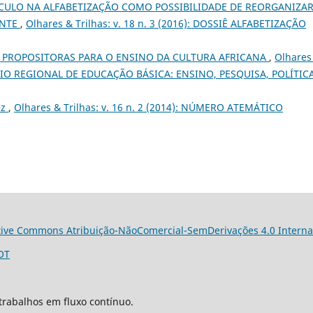
CULO NA ALFABETIZAÇÃO COMO POSSIBILIDADE DE REORGANIZAR
ENTE
,
Olhares & Trilhas: v. 18 n. 3 (2016): DOSSIÊ ALFABETIZAÇÃO
 PROPOSITORAS PARA O ENSINO DA CULTURA AFRICANA
,
Olhares
INÁRIO REGIONAL DE EDUCAÇÃO BÁSICA: ENSINO, PESQUISA, POLÍTIC
ez
,
Olhares & Trilhas: v. 16 n. 2 (2014): NÚMERO ATEMÁTICO
tive Commons Atribuição-NãoComercial-SemDerivações 4.0 Interna
OT
trabalhos em fluxo contínuo.