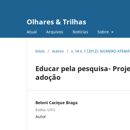
Olhares & Trilhas
Atual
Arquivos
Notícias
Sobre
Início
/
Acervo
/
v. 14 n. 1 (2012): NÚMERO ATEM
Educar pela pesquisa- Proj
adoção
Beloní Cacique Braga
Eseba -UFU
Autor