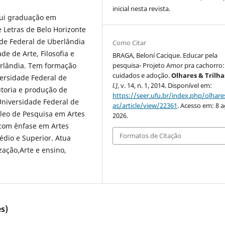
inicial nesta revista.
ssui graduação em
e Letras de Belo Horizonte
de Federal de Uberlândia
Como Citar
de de Arte, Filosofia e
BRAGA, Beloní Cacique. Educar pela
erlândia. Tem formação
pesquisa- Projeto Amor pra cachorro:
cuidados e adoção.
Olhares & Trilha
ersidade Federal de
l.]
, v. 14, n. 1, 2014. Disponível em:
toria e produção de
https://seer.ufu.br/index.php/olhares
Universidade Federal de
as/article/view/22361
. Acesso em: 8 a
eo de Pesquisa em Artes
2026.
 com ênfase em Artes
Formatos de Citação
édio e Superior. Atua
zação,Arte e ensino,
s)