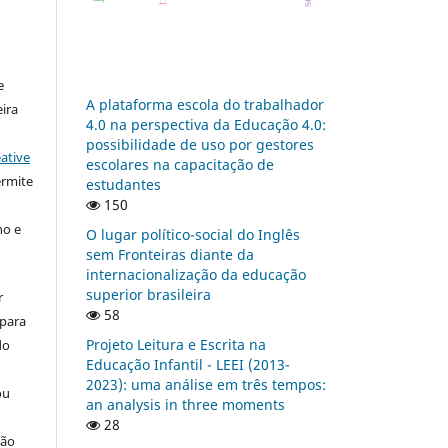
:
e
A plataforma escola do trabalhador
ira
4.0 na perspectiva da Educação 4.0:
possibilidade de uso por gestores
ative
escolares na capacitação de
ermite
estudantes
150
ho e
O lugar político-social do Inglês
sem Fronteiras diante da
internacionalização da educação
superior brasileira
r
58
 para
Projeto Leitura e Escrita na
do
Educação Infantil - LEEI (2013-
2023): uma análise em três tempos:
ou
an analysis in three moments
28
ção