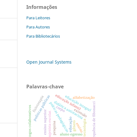
Informações
Para Leitores
Para Autores
Para Bibliotecários
Open Journal Systems
Palavras-chave
educação infantil
educação integral
políticas públicas
fisioterapia
alfabetização
didática antirracista
práticas pedagógicas
sequência de fibonacci
corpo
jogos colaborativos
extensão
ensino superior
trajetória escolar.
educação
tecnologia
gênero
pesquisa
ensino
aluno egresso