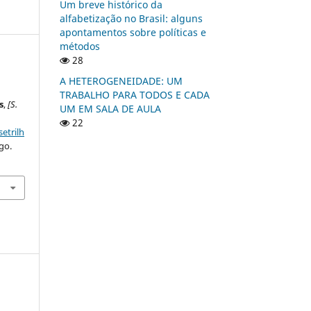
Um breve histórico da
alfabetização no Brasil: alguns
apontamentos sobre políticas e
métodos
28
A HETEROGENEIDADE: UM
TRABALHO PARA TODOS E CADA
s
,
[S.
UM EM SALA DE AULA
22
etrilh
go.