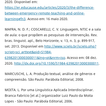
2020. Disponível em:
https://er.educause.edu/articles/2020/3/the-difference-
between-emergency-remote-teaching-and-online-
learning#fn3
. Acesso em: 16 maio 2020.
MAFRA, N. D. F.; COSCARELLI, C. V. Linguagem, NTIC e a sala
de aula: o que propõem as pesquisas de intervenção. Rev.
bras. linguist. apl., Belo Horizonte, v. 13, n. 3, p. 899-917,
set. 2013. Disponível em
http://www.scielo.br/scielo.php?
script=sci_arttext&pid=S1984-
63982013000300011&lng=pt&nrm=iso
. Acesso em: 08 dez.
2020.
http://dx.doi.org/10.1590/S1984-63982013000300011
.
MARCUSCHI, L. A. Produção textual, análise de gêneros e
compreensão. São Paulo: Parábola Editorial, 2008.
MOITA. L. Por uma Linguística Aplicada Interdisciplinar.
Branca Fabrício [et al.] organizador Luiz Paulo da Moita
Lopes - São Paulo: Parábola Editorial, 2006.