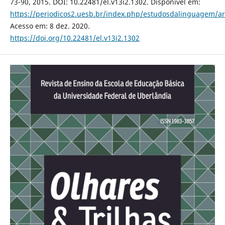
73-90, 2015. DOI: 10.22481/el.v13i2.1302. Disponível em:
https://periodicos2.uesb.br/index.php/estudosdalinguagem/ar
Acesso em: 8 dez. 2020.
https://doi.org/10.22481/el.v13i2.1302