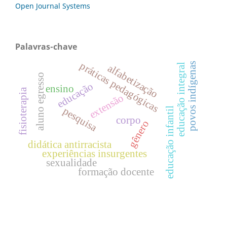
Open Journal Systems
Palavras-chave
práticas pedagógicas
povos indígenas
educação integral
alfabetização
aluno egresso
educação
ensino
fisioterapia
extensão
pesquisa
educação infantil
corpo
gênero
didática antirracista
experiências insurgentes
sexualidade
formação docente