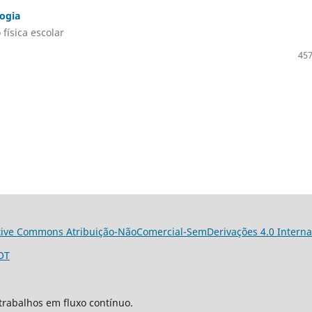
logia
física escolar
457
tive Commons Atribuição-NãoComercial-SemDerivações 4.0 Interna
OT
trabalhos em fluxo contínuo.