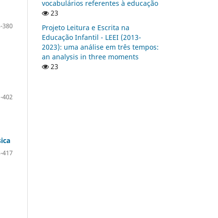
vocabulários referentes à educação
23
-380
Projeto Leitura e Escrita na
Educação Infantil - LEEI (2013-
2023): uma análise em três tempos:
an analysis in three moments
23
-402
sica
-417