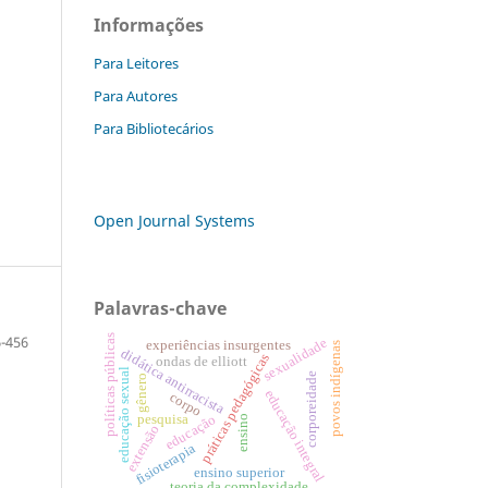
Informações
Para Leitores
Para Autores
Para Bibliotecários
Open Journal Systems
Palavras-chave
-456
políticas públicas
sexualidade
experiências insurgentes
povos indígenas
didática antirracista
práticas pedagógicas
ondas de elliott
educação sexual
corporeidade
gênero
educação integral
corpo
pesquisa
educação
ensino
extensão
fisioterapia
ensino superior
teoria da complexidade