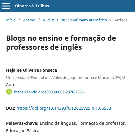
Olhares & Trilhas
Início
/
Acervo
/
v. 25 n. 1 (2023): Número atemático
/
Artigos
Blogs no ensino e formação de
professores de inglês
Hejaine Oliveira Fonseca
Universidade Federal dos Vales do Jequitinhonha e Mucuri -UFVJM
Autor
https://orcid.org/0000-0002-2976-2856
DOI:
https://doi.org/10.14393/OT2023v25.n.1.66533
Palavras-chave:
Ensino de línguas. Formação de professor.
Educação Básica