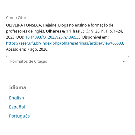
Como Citar
OLIVEIRA FONSECA, Hejaine. Blogs no ensino e formação de
professores de inglês.
Olhares & Trilhas
,
[S. l.]
, v. 25, n. 1, p. 1–24,
2023. DOI:
10.14393/OT2023v25.n.1.66533
. Disponível em:
https://seer.ufu.br/index.php/olharesetrilhas/article/view/66533
.
Acesso em: 7 ago. 2026.
Formatos de Citação
Idioma
English
Español
Português