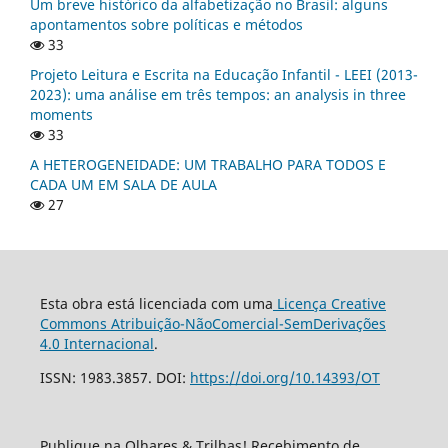
Um breve histórico da alfabetização no Brasil: alguns
apontamentos sobre políticas e métodos
33
Projeto Leitura e Escrita na Educação Infantil - LEEI (2013-
2023): uma análise em três tempos: an analysis in three
moments
33
A HETEROGENEIDADE: UM TRABALHO PARA TODOS E
CADA UM EM SALA DE AULA
27
Esta obra está licenciada com uma
Licença Creative
Commons Atribuição-NãoComercial-SemDerivações
4.0 Internacional
.
ISSN: 1983.3857. DOI:
https://doi.org/10.14393/OT
Publique na Olhares & Trilhas! Recebimento de