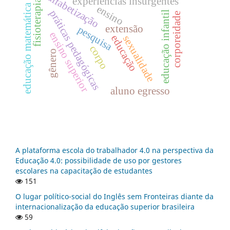
alfabetização
experiências insurgentes
fisioterapia
educação matemática
ensino
práticas pedagógicas
educação infantil
corporeidade
extensão
pesquisa
ensino superior
educação
sexualidade
corpo
gênero
aluno egresso
A plataforma escola do trabalhador 4.0 na perspectiva da
Educação 4.0: possibilidade de uso por gestores
escolares na capacitação de estudantes
151
O lugar político-social do Inglês sem Fronteiras diante da
internacionalização da educação superior brasileira
59