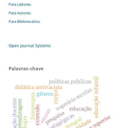
Para Leitores
Para Autores
Para Bibliotecários
Open Journal Systems
Palavras-chave
educação infantil
políticas públicas
didática antirracista
trajetória escolar.
corpo
gênero
fisioterapia
formação docente
aprendizagem
extensão
educação
ensino
pesquisa
práticas pedagógicas
ensino superior
corporeidade