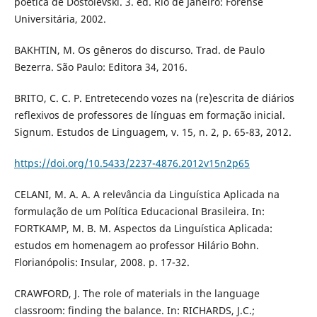
poética de Dostoiévski. 3. ed. Rio de Janeiro: Forense
Universitária, 2002.
BAKHTIN, M. Os gêneros do discurso. Trad. de Paulo
Bezerra. São Paulo: Editora 34, 2016.
BRITO, C. C. P. Entretecendo vozes na (re)escrita de diários
reflexivos de professores de línguas em formação inicial.
Signum. Estudos de Linguagem, v. 15, n. 2, p. 65-83, 2012.
https://doi.org/10.5433/2237-4876.2012v15n2p65
CELANI, M. A. A. A relevância da Linguística Aplicada na
formulação de um Política Educacional Brasileira. In:
FORTKAMP, M. B. M. Aspectos da Linguística Aplicada:
estudos em homenagem ao professor Hilário Bohn.
Florianópolis: Insular, 2008. p. 17-32.
CRAWFORD, J. The role of materials in the language
classroom: finding the balance. In: RICHARDS, J.C.;