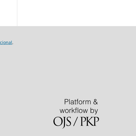
cional
.