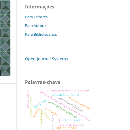
Informações
Para Leitores
Para Autores
Para Bibliotecários
Open Journal Systems
Palavras-chave
ensino remoto emergencial
educação das relações Étnico-raciais
sexualidade
educação infantil
políticas públicas
ensino superior
aluno egresso
pesquisa
práticas pedagógicas
extensão
gênero
fisioterapia
corpo
ensino
educação
alfabetização
trajetória escolar.
ensino médio