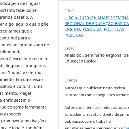
endizagem de línguas
ortanto fazê-los se
Edição
grande desafio. A
v. 20 n. 1 (2018): ANAIS I SEMIN
REGIONAL DE EDUCAÇÃO BÁSICA
er algo, aquilo que o põe
ENSINO, PESQUISA, POLÍTICAS
creditamos que a
PÚBLICAS
contribui para o
dantes no aprendizado de
Seção
cilitador da
Anais do I Seminário Regional de
sim é excelente recurso
Educação Básica
de línguas estrangeiras.
tina 'ludus' e o termo
rtimento. Em uma visão
Licença
ativo e cultural, uma
Autores que publicam nesta revista
ecimento. Piaget
concordam com os seguintes termos
 e enriquecem o
o lúdico como ferramenta
Autores mantêm os direitos autorais 
s aspectos
concedem à revista o direito de prime
e promover a motivação e
publicação, com o trabalho
inca e joga é, também,
simultaneamente licenciado sob a
Cre