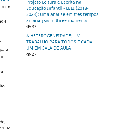
Projeto Leitura e Escrita na
ermite
Educação Infantil - LEEI (2013-
2023): uma análise em três tempos:
an analysis in three moments
ho e
33
A HETEROGENEIDADE: UM
TRABALHO PARA TODOS E CADA
r
UM EM SALA DE AULA
 para
27
do
ou
ção
de;
TÂNCIA