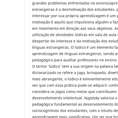
grandes problemas enfrentados no ensino/apr
estrangeiras é a desmotivação dos estudantes, p
interessar por sua própria aprendizagem é um 
motivação é aquilo que impulsiona alguém a faz
em movimento em direção aos seus objetivos. A
utilização de atividades lúdicas em sala de aula 
despertar do interesse e da motivação dos estu
línguas estrangeiras. O lúdico é um elemento fa
aprendizagem de línguas estrangeiras, sendo as
pedagógico para auxiliar professores no ensino 
O termo 'lúdico' tem a sua origem na palavra la
dicionarizado se refere a jogo, brinquedo, dive
mais abrangente, o lúdico é eminentemente educ
vez que com essa prática pode-se adquirir conh
considera os jogos como meios que contribuem
desenvolvimento intelectual. Vygotsky valoriza 
pedagógica fundamental ao desenvolvimento do
sociocognitivos dos estudantes, com o intuito d
aprendizagem mais significativa. Um ser que br