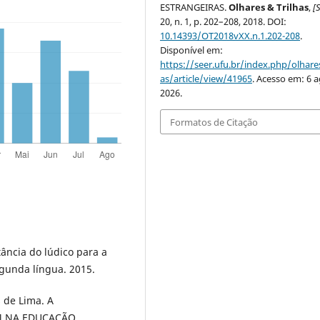
ESTRANGEIRAS.
Olhares & Trilhas
,
[S
20, n. 1, p. 202–208, 2018. DOI:
10.14393/OT2018vXX.n.1.202-208
.
Disponível em:
https://seer.ufu.br/index.php/olhares
as/article/view/41965
. Acesso em: 6 a
2026.
Formatos de Citação
ância do lúdico para a
gunda língua. 2015.
 de Lima. A
M NA EDUCAÇÃO