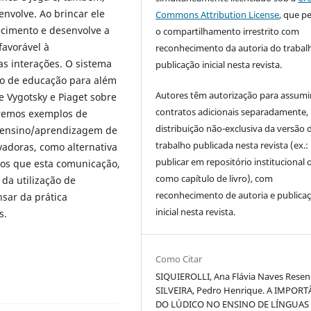
nvolve. Ao brincar ele
Commons Attribution License
, que p
ecimento e desenvolve a
o compartilhamento irrestrito com
favorável à
reconhecimento da autoria do trabal
as interações. O sistema
publicação inicial nesta revista.
ão de educação para além
Autores têm autorização para assumi
e Vygotsky e Piaget sobre
contratos adicionais separadamente,
aremos exemplos de
distribuição não-exclusiva da versão 
de ensino/aprendizagem de
trabalho publicada nesta revista (ex.:
vadoras, como alternativa
publicar em repositório institucional 
os que esta comunicação,
como capítulo de livro), com
 da utilização de
reconhecimento de autoria e publica
nsar da prática
inicial nesta revista.
s.
Como Citar
SIQUIEROLLI, Ana Flávia Naves Resen
SILVEIRA, Pedro Henrique. A IMPOR
DO LÚDICO NO ENSINO DE LÍNGUAS