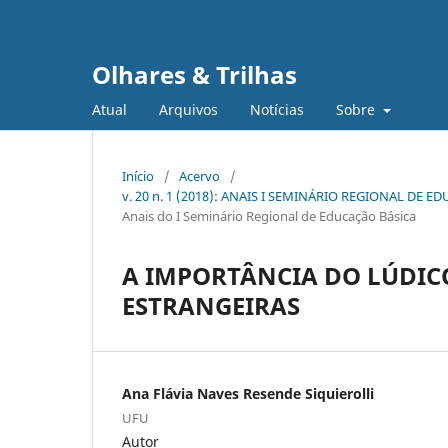
Olhares & Trilhas
Atual
Arquivos
Notícias
Sobre
Início
/
Acervo
/
v. 20 n. 1 (2018): ANAIS I SEMINÁRIO REGIONAL DE 
Anais do I Seminário Regional de Educação Básica
A IMPORTÂNCIA DO LÚDIC
ESTRANGEIRAS
Ana Flávia Naves Resende Siquierolli
UFU
Autor