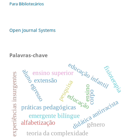
Para Bibliotecários
Open Journal Systems
Palavras-chave
educação infantil
fisioterapia
aluno egresso
ensino superior
experiências insurgentes
extensão
pesquisa
ensino
corpo
educação
didática antirracista
práticas pedagógicas
emergente bilíngue
alfabetização
gênero
teoria da complexidade