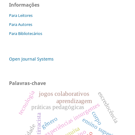
Informações
Para Leitores
Para Autores
Para Bibliotecários
Open Journal Systems
Palavras-chave
tecnologia
escredocência
jogos colaborativos
aprendizagem
experiências insurgentes
práticas pedagógicas
corpo
gênero
ensino superior
pesquisa