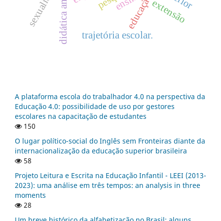
didática antirracista
sexualidade
ensino
educação
extensão
trajetória escolar.
A plataforma escola do trabalhador 4.0 na perspectiva da
Educação 4.0: possibilidade de uso por gestores
escolares na capacitação de estudantes
150
O lugar político-social do Inglês sem Fronteiras diante da
internacionalização da educação superior brasileira
58
Projeto Leitura e Escrita na Educação Infantil - LEEI (2013-
2023): uma análise em três tempos: an analysis in three
moments
28
Um breve histórico da alfabetização no Brasil: alguns