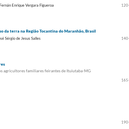
 Fernán Enrique Vergara Figueroa
120
 uso da terra na Região Tocantina do Maranhão, Brasil
sé Sérgio de Jesus Salles
140
res
 agricultores familiares feirantes de Ituiutaba-MG
165
190