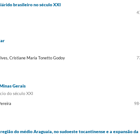
iárido brasileiro no século XXI
4
iar
alves, Cristiane Maria Tonetto Godoy
7
 Minas Gerais
ício do século XXI
Pereira
98
 região do médio Araguaia, no sudoeste tocantinense e a expansão da