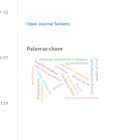
7-72
Open Journal Systems
Palavras-chave
3-97
sistemas alimentares urbanos
qualis a1 e a2
funções urbanas
justiça socioespacial
agroindústria
território camponês
amazônia paraense
território
periódicos
crime ambiental
violência lenta
urbanização
bibliometria
florianópolis
gênero
brasil
legislações
soberania alimentar
-119