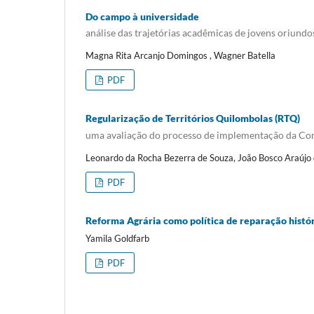
Do campo à universidade
análise das trajetórias acadêmicas de jovens oriun
Magna Rita Arcanjo Domingos , Wagner Batella
PDF
Regularização de Territórios Quilombolas (RTQ)
uma avaliação do processo de implementação da Co
Leonardo da Rocha Bezerra de Souza, João Bosco Araújo
PDF
Reforma Agrária como política de reparação histór
Yamila Goldfarb
PDF