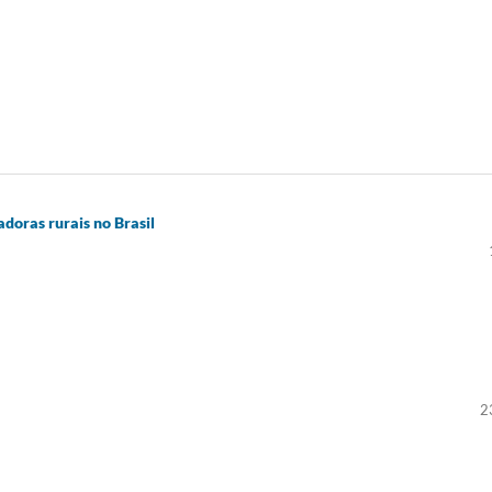
doras rurais no Brasil
2