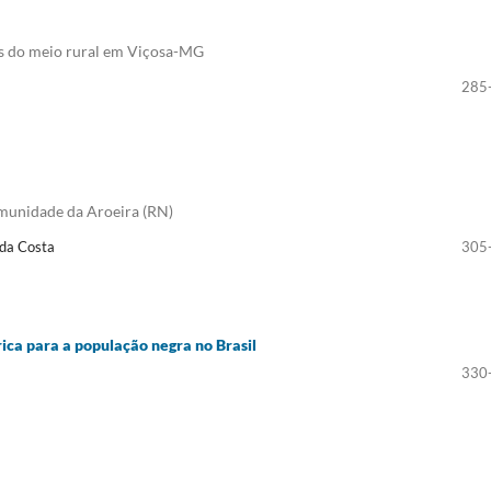
dos do meio rural em Viçosa-MG
285
munidade da Aroeira (RN)
 da Costa
305
ica para a população negra no Brasil
330