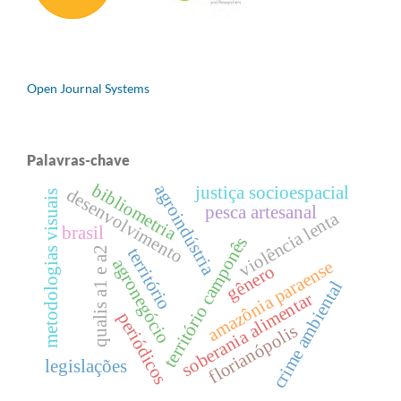
Open Journal Systems
Palavras-chave
bibliometria
agroindústria
justiça socioespacial
desenvolvimento
metodologias visuais
pesca artesanal
violência lenta
brasil
território camponês
qualis a1 e a2
território
agronegócio
amazônia paraense
gênero
crime ambiental
soberania alimentar
periódicos
florianópolis
legislações