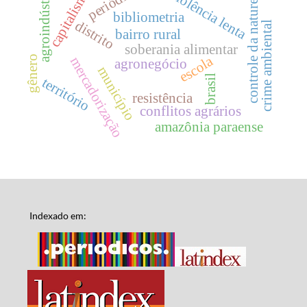
periódicos
capitalismo
agroindústria
controle da natureza
violência lenta
bibliometria
distrito
crime ambiental
bairro rural
soberania alimentar
escola
gênero
mercadorização
agronegócio
município
brasil
território
resistência
conflitos agrários
amazônia paraense
Indexado em: