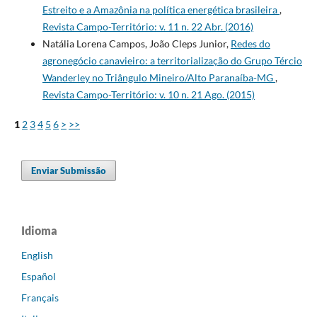
Estreito e a Amazônia na política energética brasileira
,
Revista Campo-Território: v. 11 n. 22 Abr. (2016)
Natália Lorena Campos, João Cleps Junior,
Redes do
agronegócio canavieiro: a territorialização do Grupo Tércio
Wanderley no Triângulo Mineiro/Alto Paranaíba-MG
,
Revista Campo-Território: v. 10 n. 21 Ago. (2015)
1
2
3
4
5
6
>
>>
Enviar Submissão
Idioma
English
Español
Français