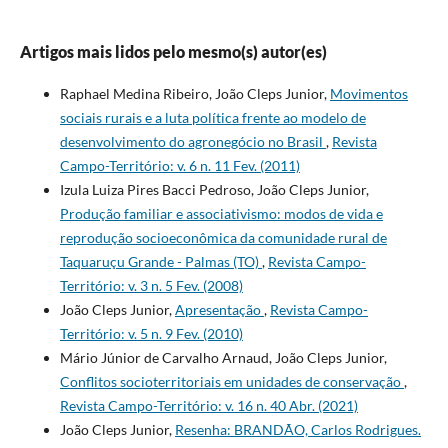
Artigos mais lidos pelo mesmo(s) autor(es)
Raphael Medina Ribeiro, João Cleps Junior,
Movimentos
sociais rurais e a luta política frente ao modelo de
desenvolvimento do agronegócio no Brasil
,
Revista
Campo-Território: v. 6 n. 11 Fev. (2011)
Izula Luiza Pires Bacci Pedroso, João Cleps Junior,
Produção familiar e associativismo: modos de vida e
reprodução socioeconômica da comunidade rural de
Taquaruçu Grande - Palmas (TO)
,
Revista Campo-
Território: v. 3 n. 5 Fev. (2008)
João Cleps Junior,
Apresentação
,
Revista Campo-
Território: v. 5 n. 9 Fev. (2010)
Mário Júnior de Carvalho Arnaud, João Cleps Junior,
Conflitos socioterritoriais em unidades de conservação
,
Revista Campo-Território: v. 16 n. 40 Abr. (2021)
João Cleps Junior,
Resenha: BRANDÃO, Carlos Rodrigues.