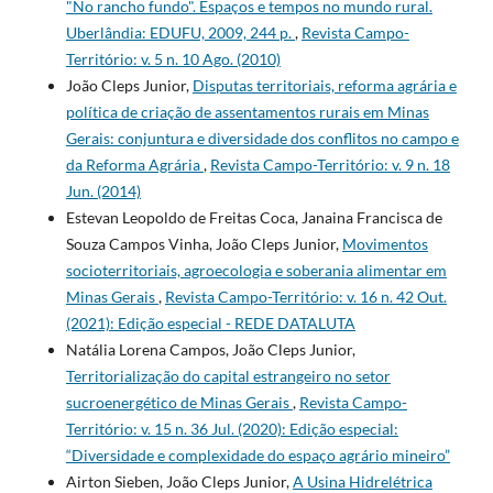
"No rancho fundo". Espaços e tempos no mundo rural.
Uberlândia: EDUFU, 2009, 244 p.
,
Revista Campo-
Território: v. 5 n. 10 Ago. (2010)
João Cleps Junior,
Disputas territoriais, reforma agrária e
política de criação de assentamentos rurais em Minas
Gerais: conjuntura e diversidade dos conflitos no campo e
da Reforma Agrária
,
Revista Campo-Território: v. 9 n. 18
Jun. (2014)
Estevan Leopoldo de Freitas Coca, Janaina Francisca de
Souza Campos Vinha, João Cleps Junior,
Movimentos
socioterritoriais, agroecologia e soberania alimentar em
Minas Gerais
,
Revista Campo-Território: v. 16 n. 42 Out.
(2021): Edição especial - REDE DATALUTA
Natália Lorena Campos, João Cleps Junior,
Territorialização do capital estrangeiro no setor
sucroenergético de Minas Gerais
,
Revista Campo-
Território: v. 15 n. 36 Jul. (2020): Edição especial:
“Diversidade e complexidade do espaço agrário mineiro”
Airton Sieben, João Cleps Junior,
A Usina Hidrelétrica