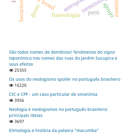
antroponímia
terminologia
zoonímia
locuciones
ajoujo
gusto
perú
fraseologia
São todos nomes de demônios! fenômenos do signo
toponímico nos nomes das ruas do Jardim Sucupira e
seus efeitos
25355
Os usos do neologismo spoiler no português brasileiro
16220
CIC e CPF - um caso particular de sinonímia
3956
Neologia e neologismos no português brasileiro:
principais ideias
3697
Etimologia e história da palavra “macumba”