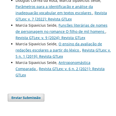
Douglas Corrêa da Rosa, Márcia Sipavicius Seide,
Parâmetros para a identificação e análise da
inadequação vocabular em textos escolares
,
Revista
GTLex: v. 7 (2022): Revista GTLex
Marcia Sipavicius Seide,
Funções literárias de nomes
de personagem no romance O filho de mil homens
,
Revista GTLex: v. 9 (2024): Revista GTLex
Marcia Sipavicius Seide,
O ensino da avaliação de
redações escolares a partir do léxico
,
Revista GTLex: v.
5 n. 1 (2019): Revista GTLex
Marcia Sipavicius Seide,
Antroponomástica
Comparada
,
Revista GTLex: v. 6 n. 2 (2021): Revista
GTLex
Enviar Submissão