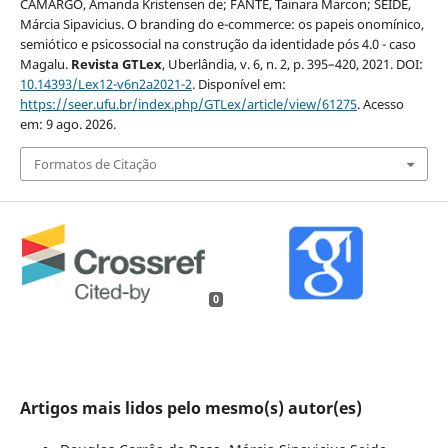
CAMARGO, Amanda Kristensen de; FANTE, Tainara Marcon; SEIDE,
Márcia Sipavicius. O branding do e-commerce: os papeis onomínico,
semiótico e psicossocial na construção da identidade pós 4.0 - caso
Magalu.
Revista GTLex
, Uberlândia, v. 6, n. 2, p. 395–420, 2021. DOI:
10.14393/Lex12-v6n2a2021-2
. Disponível em:
https://seer.ufu.br/index.php/GTLex/article/view/61275
. Acesso
em: 9 ago. 2026.
Formatos de Citação
0
Artigos mais lidos pelo mesmo(s) autor(es)