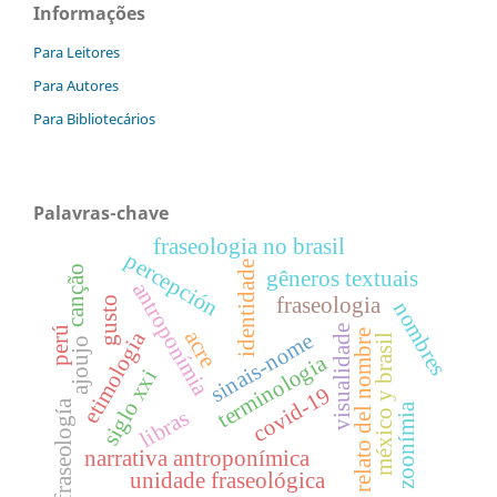
Informações
Para Leitores
Para Autores
Para Bibliotecários
Palavras-chave
fraseologia no brasil
percepción
identidade
canção
gêneros textuais
antroponímia
fraseologia
gusto
nombres
visualidade
perú
acre
etimologia
relato del nombre
sinais-nome
méxico y brasil
ajoujo
terminologia
siglo xxi
covid-19
fraseología
zoonímia
libras
narrativa antroponímica
unidade fraseológica