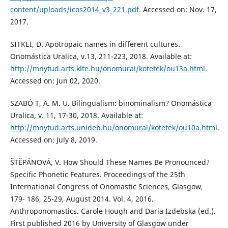
content/uploads/icos2014_v3_221.pdf
. Accessed on: Nov. 17,
2017.
SITKEI, D. Apotropaic names in different cultures.
Onomástica Uralica, v.13, 211-223, 2018. Available at:
http://mnytud.arts.klte.hu/onomural/kotetek/ou13a.html
.
Accessed on: Jun 02, 2020.
SZABÓ T, A. M. U. Bilingualism: binominalism? Onomástica
Uralica, v. 11, 17-30, 2018. Available at:
http://mnytud.arts.unideb.hu/onomural/kotetek/ou10a.html
.
Accessed on: July 8, 2019.
ŠTĚPÁNOVÁ, V. How Should These Names Be Pronounced?
Specific Phonetic Features. Proceedings of the 25th
International Congress of Onomastic Sciences, Glasgow,
179- 186, 25-29, August 2014. Vol. 4, 2016.
Anthroponomastics. Carole Hough and Daria Izdebska (ed.).
First published 2016 by University of Glasgow under