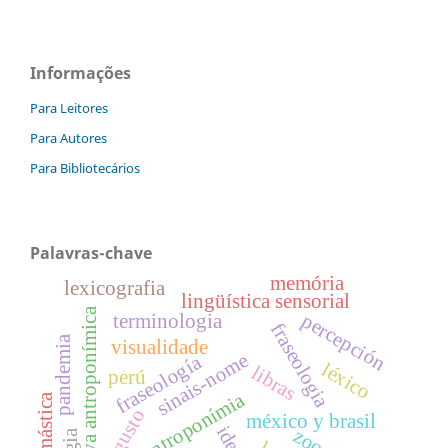
Informações
Para Leitores
Para Autores
Para Bibliotecários
Palavras-chave
memória
lexicografia
lingüística sensorial
narrativa antroponímica
percepción
terminologia
fraseologia
pandemia
visualidade
sinais-nome
fraseología
léxico
libras
perú
antroponímia
onomástica
gusto
méxico y brasil