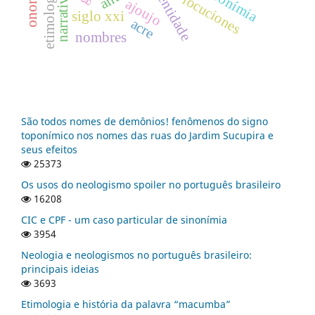
identidade
zoonímia
etimologia
locuciones
ajoujo
siglo xxi
acre
nombres
São todos nomes de demônios! fenômenos do signo
toponímico nos nomes das ruas do Jardim Sucupira e
seus efeitos
25373
Os usos do neologismo spoiler no português brasileiro
16208
CIC e CPF - um caso particular de sinonímia
3954
Neologia e neologismos no português brasileiro:
principais ideias
3693
Etimologia e história da palavra “macumba”