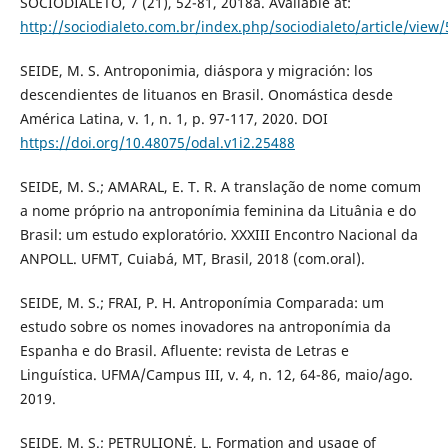
SOCIODIALETO, 7 (21), 52-81, 2018a. Available at:
http://sociodialeto.com.br/index.php/sociodialeto/article/view/
SEIDE, M. S. Antroponimia, diáspora y migración: los
descendientes de lituanos en Brasil. Onomástica desde
América Latina, v. 1, n. 1, p. 97-117, 2020. DOI
https://doi.org/10.48075/odal.v1i2.25488
SEIDE, M. S.; AMARAL, E. T. R. A translação de nome comum
a nome próprio na antroponímia feminina da Lituânia e do
Brasil: um estudo exploratório. XXXIII Encontro Nacional da
ANPOLL. UFMT, Cuiabá, MT, Brasil, 2018 (com.oral).
SEIDE, M. S.; FRAI, P. H. Antroponímia Comparada: um
estudo sobre os nomes inovadores na antroponímia da
Espanha e do Brasil. Afluente: revista de Letras e
Linguística. UFMA/Campus III, v. 4, n. 12, 64-86, maio/ago.
2019.
SEIDE, M. S.; PETRULIONĖ, L. Formation and usage of