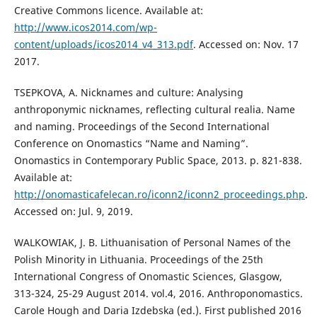
Creative Commons licence. Available at:
http://www.icos2014.com/wp-
content/uploads/icos2014_v4_313.pdf
. Accessed on: Nov. 17
2017.
TSEPKOVA, A. Nicknames and culture: Analysing
anthroponymic nicknames, reflecting cultural realia. Name
and naming. Proceedings of the Second International
Conference on Onomastics “Name and Naming”.
Onomastics in Contemporary Public Space, 2013. p. 821-838.
Available at:
http://onomasticafelecan.ro/iconn2/iconn2_proceedings.php
.
Accessed on: Jul. 9, 2019.
WALKOWIAK, J. B. Lithuanisation of Personal Names of the
Polish Minority in Lithuania. Proceedings of the 25th
International Congress of Onomastic Sciences, Glasgow,
313-324, 25-29 August 2014. vol.4, 2016. Anthroponomastics.
Carole Hough and Daria Izdebska (ed.). First published 2016