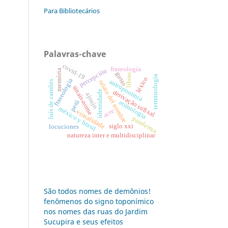
Para Bibliotecários
Palavras-chave
covid-19
fraseología
percepción
memória
gusto
libras
terminologia
léxico
fraseologia
antroponímia
luís de camões
relato del nombre
sinais-nome
identidade
derivação sufixal
ajoujo
perú
etimologia
méxico y brasil
acre
visualidade
pandemia
siglo xxi
locuciones
natureza inter e multidisciplinar
São todos nomes de demônios!
fenômenos do signo toponímico
nos nomes das ruas do Jardim
Sucupira e seus efeitos