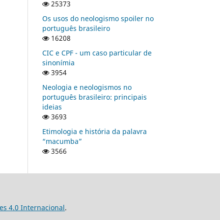
25373
Os usos do neologismo spoiler no
português brasileiro
16208
CIC e CPF - um caso particular de
sinonímia
3954
Neologia e neologismos no
português brasileiro: principais
ideias
3693
Etimologia e história da palavra
“macumba”
3566
s 4.0 Internacional
.