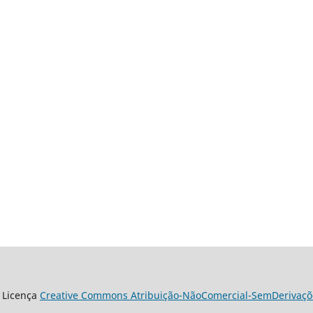
 Licença
Creative Commons Atribuição-NãoComercial-SemDerivaçõe