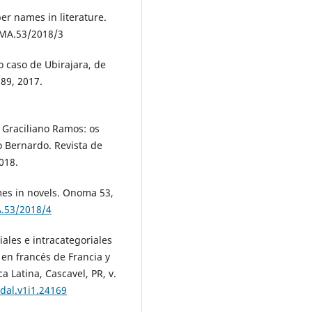
er names in literature.
OMA.53/2018/3
o caso de Ubirajara, de
189, 2017.
 Graciliano Ramos: os
 Bernardo. Revista de
018.
mes in novels. Onoma 53,
.53/2018/4
ales e intracategoriales
 en francés de Francia y
 Latina, Cascavel, PR, v.
dal.v1i1.24169