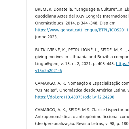
BREMER, Donatella. “Language & Culture”.In:.El
quotidiana Actes del XXIV Congrés Internacional
Onomàstiques. 2014, p 344 -348. Disp em
https://www.gencat.cat/llengua/BTPL/ICOS2011
junho 2023.
BUTKUVIENĖ, K., PETRULIONĖ, L., SEIDE, M. S. ., 
giving motives in Lithuania and Brazil: a compa
Lingu@gem, v. 15, n. 2, 2021, p. 405–445.
https:
v15n2a2021-6
CAMARGO, A. K. Nomeação e Espacialização com
“Os Maias”. Onomástica desde América Latina, v.1
https://doi.org/10.48075/odal.v1i2.24290
CAMARGO, A. K., SEIDE, M S. Clarice Lispector a
Antroponomástica: o antropônimo ficcional como 
(des)personalização. Revista Letras, v. 98, p. 180