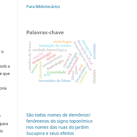
Para Bibliotecários
:
Palavras-chave
percepción
derivação sufixal
etimologia
fraseologia no brasil
estudos do léxico
s
formação de termos
zoonímia
unidade fraseológica
a o
terminologia
canção
fraseología
ajoujo
covid-19
antroponímia
sinais-nome
fraseologia
identidade
léxico
perú
 sob a
gusto
locuciones
eleições
visualidade
nombres
se que
libras
acre
inventário de libras
oria
São todos nomes de demônios!
r
fenômenos do signo toponímico
 para
nos nomes das ruas do Jardim
do
Sucupira e seus efeitos