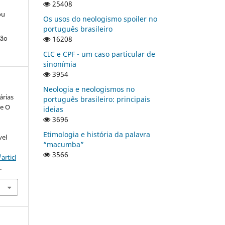
25408
ou
Os usos do neologismo spoiler no
português brasileiro
ção
16208
CIC e CPF - um caso particular de
sinonímia
3954
Neologia e neologismos no
árias
português brasileiro: principais
e O
ideias
3696
Etimologia e história da palavra
vel
“macumba”
3566
articl
.