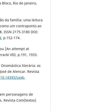
 Bloco, Rio de Janeiro,
o da família: uma leitura
s como um contraponto ao
18, ISSN 2175-3180 DOI:
9
, p.152-174.
pu [An attempt at
racki VIII, p.191, 1933.
 Onomástica literária: os
osé de Alencar. Revista
/10.14393/Lex6-
is em personagens de
as. Revista Com(textos)