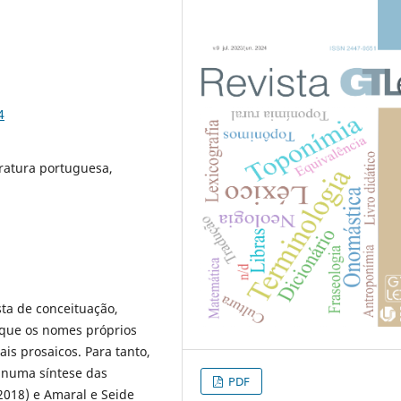
4
eratura portuguesa,
sta de conceituação,
s que os nomes próprios
is prosaicos. Para tanto,
 numa síntese das
PDF
2018) e Amaral e Seide