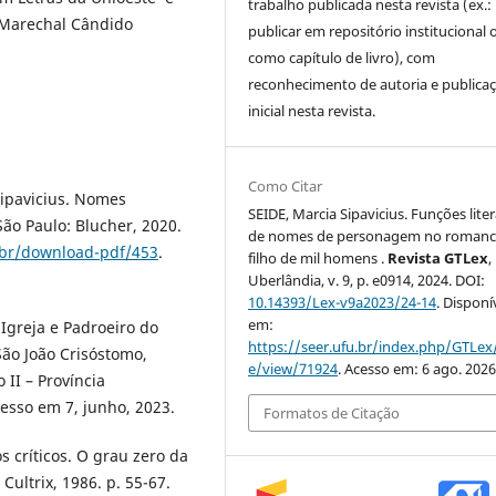
trabalho publicada nesta revista (ex.:
 Marechal Cândido
publicar em repositório institucional 
como capítulo de livro), com
reconhecimento de autoria e publica
inicial nesta revista.
Como Citar
ipavicius. Nomes
SEIDE, Marcia Sipavicius. Funções liter
São Paulo: Blucher, 2020.
de nomes de personagem no romanc
.br/download-pdf/453
.
filho de mil homens .
Revista GTLex
,
Uberlândia, v. 9, p. e0914, 2024. DOI:
10.14393/Lex-v9a2023/24-14
. Disponí
em:
Igreja e Padroeiro do
https://seer.ufu.br/index.php/GTLex/
São João Crisóstomo,
e/view/71924
. Acesso em: 6 ago. 2026
 II – Província
esso em 7, junho, 2023.
Formatos de Citação
s críticos. O grau zero da
 Cultrix, 1986. p. 55-67.