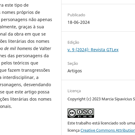
a este tipo de
s nomes próprios de
Publicado
de personagens não apenas
18-06-2024
palmente, graças à sua
ional da obra em que se
ões literárias dos nomes
Edição
lho de mil homens
de Valter
v. 9 (2024): Revista GTLex
mes das personagens da
 pelos teóricos que
Seção
que fazem transgressões
Artigos
 interdisciplinar, a
personagens, desvendando
Licença
se que este artigo possa
Copyright (c) 2023 Marcia Sipavicius 
nções literárias dos nomes
onais.
Este trabalho está licenciado sob um
licença
Creative Commons Attribution