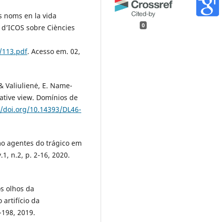
s noms en la vida
0
 d’ICOS sobre Ciències
/113.pdf
. Acesso em. 02,
& Valiulienė, E. Name-
rative view. Domínios de
//doi.org/10.14393/DL46-
o agentes do trágico em
, n.2, p. 2-16, 2020.
os olhos da
artifício da
-198, 2019.