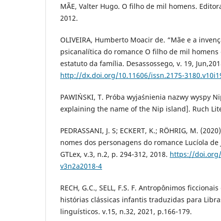
MÃE, Valter Hugo. O filho de mil homens. Editora
2012.
OLIVEIRA, Humberto Moacir de. “Mãe e a invençã
psicanalítica do romance O filho de mil homen
estatuto da família. Desassossego, v. 19, Jun,20
http://dx.doi.org/10.11606/issn.2175-3180.v10i1
PAWIŃSKI, T. Próba wyjaśnienia nazwy wyspy Ni
explaining the name of the Nip island]. Ruch Lite
PEDRASSANI, J. S; ECKERT, K.; RÖHRIG, M. (2020)
nomes dos personagens do romance Lucíola de J
GTLex, v.3, n.2, p. 294-312, 2018.
https://doi.org
v3n2a2018-4
RECH, G.C., SELL, F.S. F. Antropônimos ficciona
histórias clássicas infantis traduzidas para Libr
linguísticos. v.15, n.32, 2021, p.166-179.