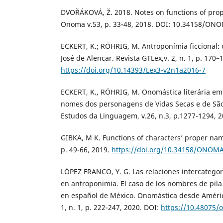
DVOŘÁKOVÁ, Ž. 2018. Notes on functions of prop
Onoma v.53, p. 33-48, 2018. DOI: 10.34158/ON
ECKERT, K.; RÖHRIG, M. Antroponímia ficcional: 
José de Alencar. Revista GTLex,v. 2, n. 1, p. 170–
https://doi.org/10.14393/Lex3-v2n1a2016-7
ECKERT, K., RÖHRIG, M. Onomástica literária em
nomes dos personagens de Vidas Secas e de São
Estudos da Linguagem, v.26, n.3, p.1277-1294, 2
GIBKA, M K. Functions of characters’ proper na
p. 49-66, 2019.
https://doi.org/10.34158/ONOMA
LÓPEZ FRANCO, Y. G. Las relaciones intercategori
en antroponimia. El caso de los nombres de pila
en español de México. Onomástica desde América
1, n. 1, p. 222-247, 2020. DOI:
https://10.48075/o