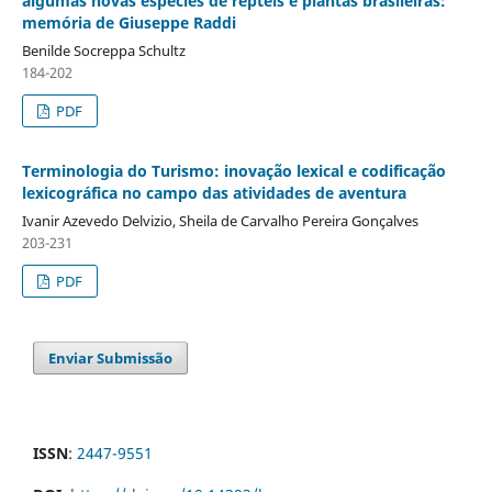
algumas novas espécies de répteis e plantas brasileiras:
memória de Giuseppe Raddi
Benilde Socreppa Schultz
184-202
PDF
Terminologia do Turismo: inovação lexical e codificação
lexicográfica no campo das atividades de aventura
Ivanir Azevedo Delvizio, Sheila de Carvalho Pereira Gonçalves
203-231
PDF
Enviar Submissão
ISSN
:
2447-9551