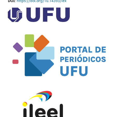
DOI
:
https://doi.org/10.14393/lex