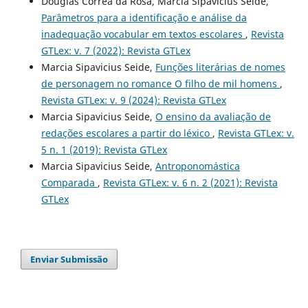
Douglas Corrêa da Rosa, Márcia Sipavicius Seide,
Parâmetros para a identificação e análise da
inadequação vocabular em textos escolares
,
Revista
GTLex: v. 7 (2022): Revista GTLex
Marcia Sipavicius Seide,
Funções literárias de nomes
de personagem no romance O filho de mil homens
,
Revista GTLex: v. 9 (2024): Revista GTLex
Marcia Sipavicius Seide,
O ensino da avaliação de
redações escolares a partir do léxico
,
Revista GTLex: v.
5 n. 1 (2019): Revista GTLex
Marcia Sipavicius Seide,
Antroponomástica
Comparada
,
Revista GTLex: v. 6 n. 2 (2021): Revista
GTLex
Enviar Submissão