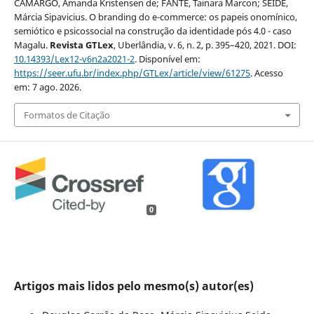
CAMARGO, Amanda Kristensen de; FANTE, Tainara Marcon; SEIDE,
Márcia Sipavicius. O branding do e-commerce: os papeis onomínico,
semiótico e psicossocial na construção da identidade pós 4.0 - caso
Magalu.
Revista GTLex
, Uberlândia, v. 6, n. 2, p. 395–420, 2021. DOI:
10.14393/Lex12-v6n2a2021-2
. Disponível em:
https://seer.ufu.br/index.php/GTLex/article/view/61275
. Acesso
em: 7 ago. 2026.
Formatos de Citação
0
Artigos mais lidos pelo mesmo(s) autor(es)