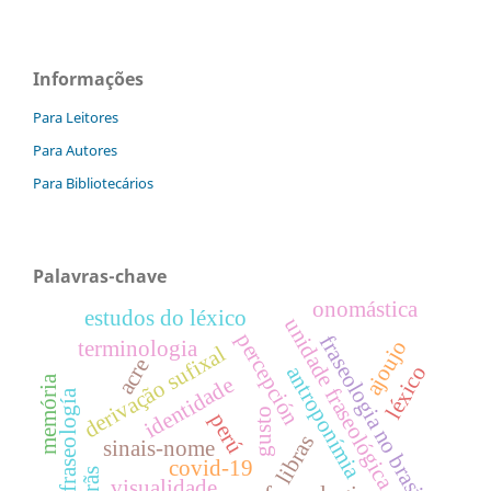
Informações
Para Leitores
Para Autores
Para Bibliotecários
Palavras-chave
onomástica
estudos do léxico
unidade fraseológica
percepción
fraseologia no brasil
terminologia
ajoujo
derivação sufixal
acre
léxico
antroponímia
identidade
memória
fraseología
gusto
perú
libras
sinais-nome
covid-19
visualidade