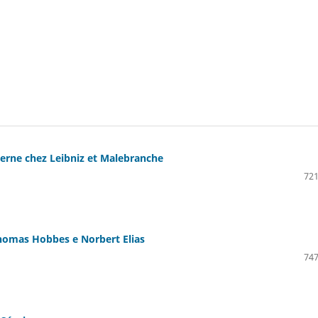
derne chez Leibniz et Malebranche
721
homas Hobbes e Norbert Elias
747