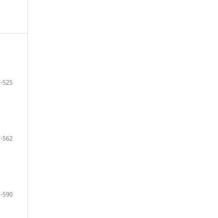
-525
-562
-590