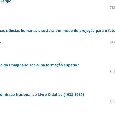
 Sérgio
783
 nas ciências humanas e sociais: um modo de projeção para o fut
s
817
ão do imaginário social na formação superior
845
 Comissão Nacional do Livro Didático (1938-1969)
885