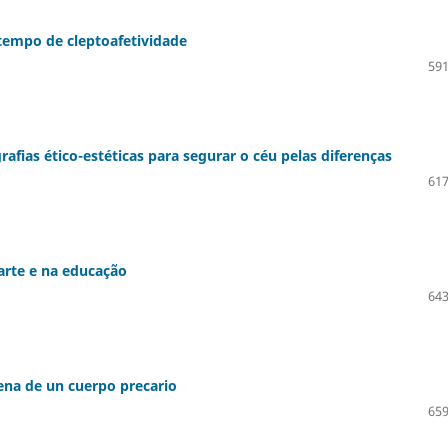
tempo de cleptoafetividade
591
afias ético-estéticas para segurar o céu pelas diferenças
617
arte e na educação
643
buena de un cuerpo precario
659