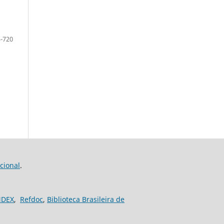
-720
cional
.
NDEX
,
Refdoc
,
Biblioteca Brasileira de