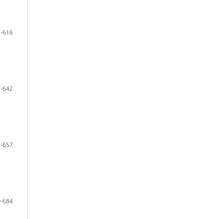
-616
-642
-657
-684