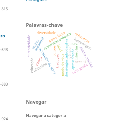
-815
Palavras-chave
paulo freire
diversidade
apresentacaodossie
diferenças
uro
autenticidade
memorial
homenagem
ensino
dossiêagostinhodasilva
j. nav.
brief
corpos
sandra cristina
filosofia
-843
agostinho da silva
gênero
apresentação
tradução
modo de vida
crença
educação
carta ii
obituário
cartografia
-883
Navegar
Navegar a categoria
-924