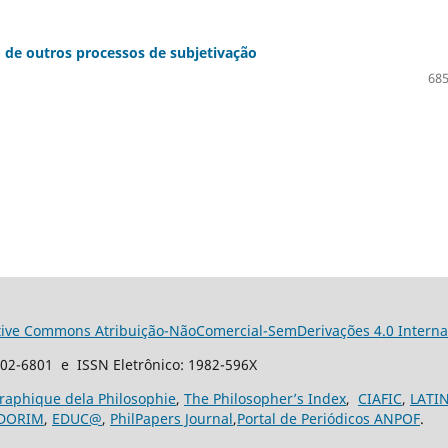
 de outros processos de subjetivação
685
tive Commons Atribuição-NãoComercial-SemDerivações 4.0 Interna
102-6801 e ISSN Eletrônico: 1982-596X
graphique dela Philosophie
,
The Philosopher’s Index
,
CIAFIC
,
LATI
DORIM
,
EDUC@
,
PhilPapers Journal
,
Portal de Periódicos ANPOF
.