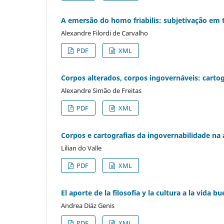
A emersão do homo friabilis: subjetivação em 
Alexandre Filordi de Carvalho
PDF
XML
Corpos alterados, corpos ingovernáveis: cartogr
Alexandre Simão de Freitas
PDF
XML
Corpos e cartografias da ingovernabilidade na 
Lílian do Valle
PDF
XML
El aporte de la filosofía y la cultura a la vida 
Andrea Diáz Genis
PDF
XML