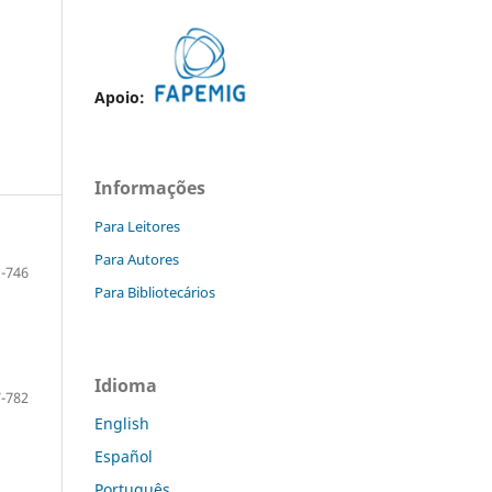
Apoio:
Informações
Para Leitores
Para Autores
-746
Para Bibliotecários
Idioma
-782
English
Español
Português