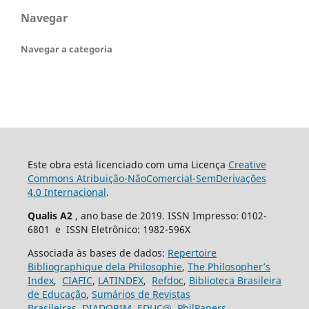
Navegar
Navegar a categoria
Este obra está licenciado com uma Licença
Creative
Commons Atribuição-NãoComercial-SemDerivações
4.0 Internacional
.
Qualis A2
, ano base de 2019. ISSN Impresso: 0102-
6801 e ISSN Eletrônico: 1982-596X
Associada às bases de dados:
Repertoire
Bibliographique dela Philosophie
,
The Philosopher’s
Index
,
CIAFIC
,
LATINDEX
,
Refdoc
,
Biblioteca Brasileira
de Educação
,
Sumários de Revistas
Brasileiras
,
DIADORIM
,
EDUC@
,
PhilPapers